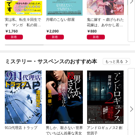
実は私、転生９回生で
月曜のこない部屋
鬼に嫁す ～虐げられた
さば
す マンガ 私の前世
花嫁は、あやかし若頭
〈新
物語
に溺愛される～
1,760
2,090
880
9
新着
新着
新着
ミステリー・サスペンスのおすすめ本
もっと見る
911代理店 トラップ
男しか、殺さない 世界
アンドロギュノス2 創
姐御
でいちばん凶暴な美女
世因子