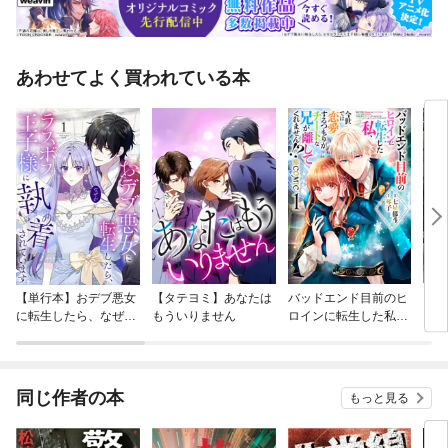
あわせてよく買われている本
【単行本】おデブ悪女
【タテヨミ】あなたは
バッドエンド目前のヒ
【タ
に転生したら、なぜか
もういりません
ロインに転生した私、
リ〜
ラスボス王子様に執着
今世では恋愛するつも
されています
りがチートな兄が離し
てくれません！？@C
OMIC
同じ作者の本
もっと見る