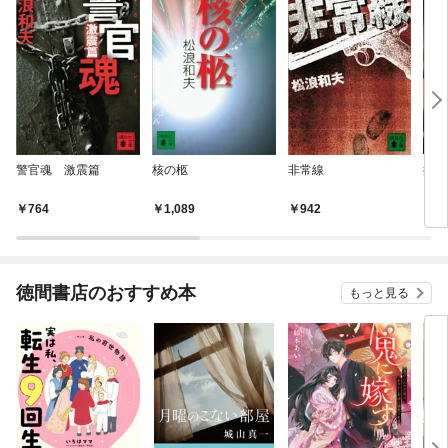
警官魂 激震篇
核の柩
非常線
摘出
764
1,089
942
7
徳間書店のおすすめ本
もっと見る