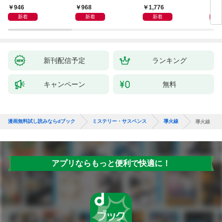
946
968
1,776
1,
新着
新着
新着
新刊配信予定
ランキング
キャンペーン
無料
漫画無料試し読みならdブック
ミステリー・サスペンス
導火線
導火線
アプリならもっと便利で快適に！