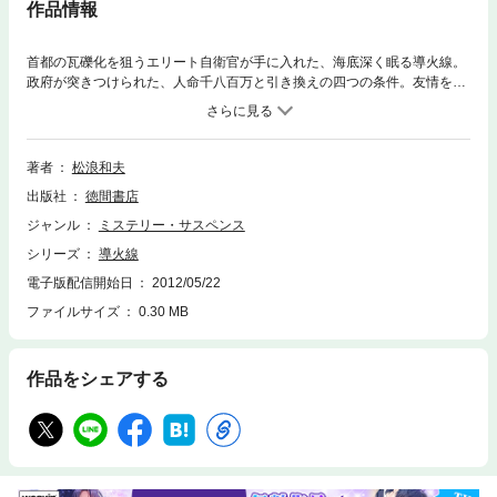
作品情報
首都の瓦礫化を狙うエリート自衛官が手に入れた、海底深く眠る導火線。
政府が突きつけられた、人命千八百万と引き換えの四つの条件。友情を確
かめるべく、噴火活動中の孤島で死闘を繰り広げる特殊作戦群。彼らが夢
にまで見、手に入れようとしていたものとは、何だったのか?※巻末ページ
のリンク先にはジャンプ出来ませんのでご了承下さい。
著者
松浪和夫
出版社
徳間書店
ジャンル
ミステリー・サスペンス
シリーズ
導火線
電子版配信開始日
2012/05/22
ファイルサイズ
0.30 MB
作品をシェアする