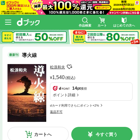
作品検索
カート
はじめての方へ
導火線
最新刊
松浪和夫
1,540
(税込)
14
pt
獲得
ポイント詳細
dカード利用でさらにポイント+2%
返品不可
カートへ
今すぐ買う