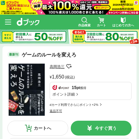
作品検索
カート
はじめての方へ
ゲームのルールを変えろ
最新刊
高岡浩三
1,650
(税込)
15
pt
獲得
ポイント詳細
dカード利用でさらにポイント+2%
返品不可
カートへ
今すぐ買う