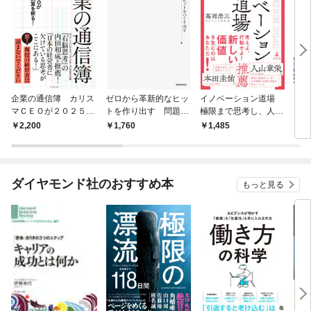
企業の通信簿 カリス
ゼロから革新的なヒッ
イノベーション道場
「使
マＣＥＯが２０２５年
トを作り出す 問題発
極限まで思考し、人を
ステ
決算を斬る！
見の教科書
巻き込む極意
成功
2,200
1,760
1,485
5
ダイヤモンド社のおすすめ本
もっと見る