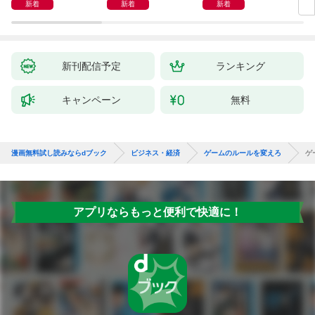
新着
新着
新着
新刊配信予定
ランキング
キャンペーン
無料
漫画無料試し読みならdブック
ビジネス・経済
ゲームのルールを変えろ
ゲ
アプリならもっと便利で快適に！