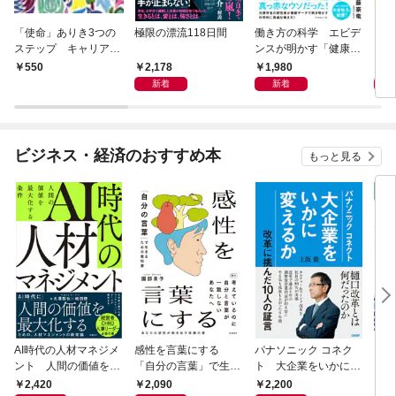
「使命」ありき3つの
極限の漂流118日間
働き方の科学 エビデ
この
ステップ キャリアの
ンスが明かす「健康」
成功とは何か
も「生産性」も手に入
2,178
1,980
1,
550
れる方法
新着
新着
ビジネス・経済のおすすめ本
もっと見る
AI時代の人材マネジメ
感性を言葉にする
パナソニック コネク
「使
ント 人間の価値を最
「自分の言葉」で生き
ト 大企業をいかに変
ステ
大化する条件
るための教科書
えるか
成功
2,420
2,090
2,200
5