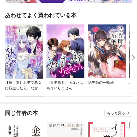
あわせてよく買われている本
【単行本】おデブ悪女
【タテヨミ】あなたは
結界師の一輪華
バッ
に転生したら、なぜか
もういりません
ロイ
ラスボス王子様に執着
今世
されています
りが
てく
OMI
同じ作者の本
もっと見る