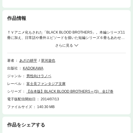
作品情報
ＴＶアニメ化もされた「BLACK BLOOD BROTHERS」。本編シリーズ11
冊に加え、日常話や番外エピソードを描いた短編シリーズ６冊もあわせて
収録！ 特典としてカバーイラストセレクションを収録！ 文庫刊行時に
は見えなかった部分も見られます。※本作品は『BLACK BLOOD BROTHE
RS』シリーズ全11巻、『BLACK BLOOD BROTHERS(S)』シリーズ全6
巻を収録しています。※本商品は1冊に全巻を収録した合本形式での配信と
著者
あざの耕平
草河遊也
なります。あらかじめご了承ください。
出版社
KADOKAWA
ジャンル
男性向けラノベ
レーベル
富士見ファンタジア文庫
シリーズ
【合本版】BLACK BLOOD BROTHERS＋(S) 全17巻
電子版配信開始日
2014/07/13
ファイルサイズ
140.30 MB
作品をシェアする