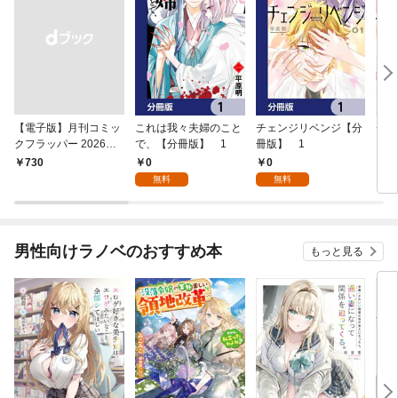
【電子版】月刊コミッ
これは我々夫婦のこと
チェンジリベンジ【分
チェ
クフラッパー 2026年9
で、【分冊版】 1
冊版】 1
月号
0
0
￥730
7
無料
無料
男性向けラノベのおすすめ本
もっと見る