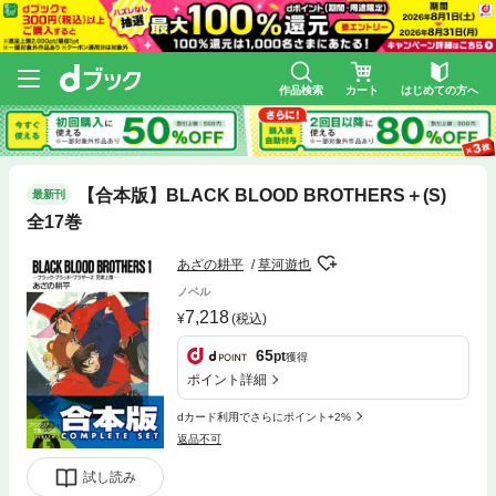
作品検索
カート
はじめての方へ
【合本版】BLACK BLOOD BROTHERS＋(S)
最新刊
全17巻
あざの耕平
草河遊也
ノベル
7,218
(税込)
65
pt
獲得
ポイント詳細
dカード利用でさらにポイント+2%
返品不可
試し読み