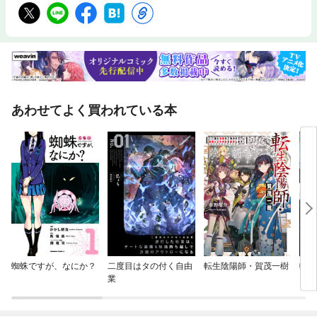
あわせてよく買われている本
蜘蛛ですが、なにか？
二度目はタの付く自由
転生陰陽師・賀茂一樹
転生
業
った