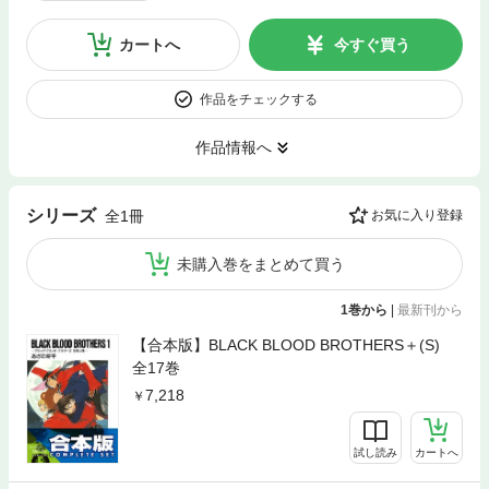
カートへ
今すぐ買う
作品をチェックする
作品情報へ
シリーズ
全1冊
お気に入り登録
未購入巻をまとめて買う
1巻から
|
最新刊から
【合本版】BLACK BLOOD BROTHERS＋(S)
全17巻
7,218
試し読み
カートへ