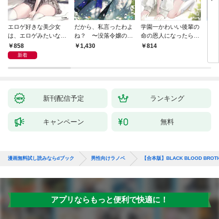
エロゲ好きな美少女
だから、私言ったわよ
学園一かわいい後輩の
くた
は、エロゲみたいなこ
ね？ 〜没落令嬢の案
命の恩人になったら、
ども
と全部シてほしい【電
外楽しい領地改革〜
通い妻になって関係を
858
1,430
814
8
子ＳＳ特典付き】
迫ってくる。
新着
新刊配信予定
ランキング
キャンペーン
無料
漫画無料試し読みならdブック
男性向けラノベ
【合本版】BLACK BLOOD BROT
アプリならもっと便利で快適に！