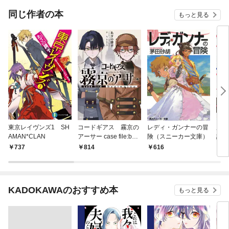
同じ作者の本
もっと見る
東京レイヴンズ1 SH
コードギアス 霧京の
レディ・ガンナーの冒
魔術
AMAN*CLAN
アーサー case file:begi
険（スニーカー文庫）
謀編
nning
737
814
616
7
KADOKAWAのおすすめ本
もっと見る