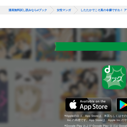
漫画無料試し読みならdブック
女性マンガ
したたかでこそ真の令嬢ですわ！ 
Appleのロゴ、App Storeは、米国もしくはそ
Inc.の商標です。App Storeは、Apple In
Google Play および Google Play ロゴは Go