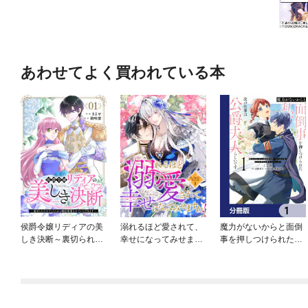
あわせてよく買われている本
侯爵令嬢リディアの美
溺れるほど愛されて、
魔力がないからと面倒
しき決断～裏切られた
幸せになってみせます
事を押しつけられた
のでこちらから婚約破
わ！アンソロジーコミ
私、次の仕事は公爵夫
棄させていただきます
ック
人らしいです【分冊
～
版】