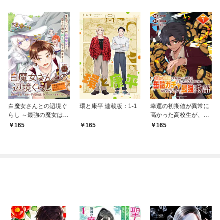
白魔女さんとの辺境ぐ
環と康平 連載版：1-1
幸運の初期値が異常に
らし ～最強の魔女はの
高かった高校生が、缶
んびり暮らしたい～ 連
詰ガチャで手に入れた
165
165
165
載版：1-1
スキルを使って現代ダ
ンジョンで最強になる
物語 連載版：1