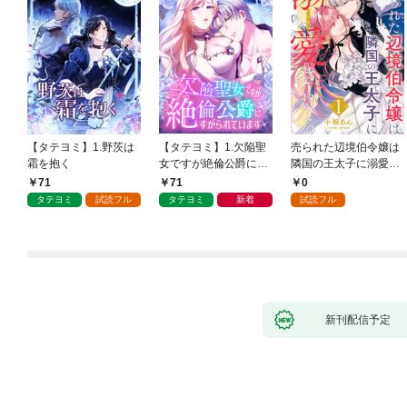
【タテヨミ】1.野茨は
【タテヨミ】1.欠陥聖
売られた辺境伯令嬢は
霜を抱く
女ですが絶倫公爵にす
隣国の王太子に溺愛さ
がられています
れる 1
71
71
0
タテヨミ
試読フル
タテヨミ
新着
試読フル
新刊配信予定