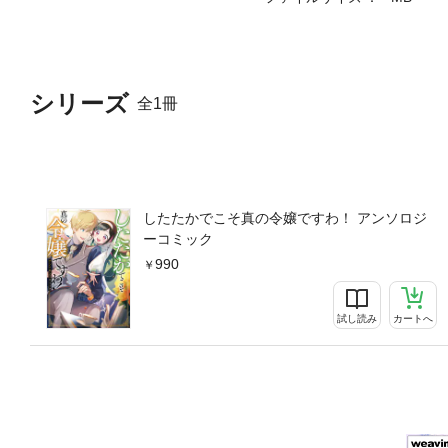
シリーズ
全1冊
したたかでこそ真の令嬢ですわ！ アンソロジ
ーコミック
990
試し読み
カートへ