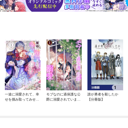
一途に溺愛されて、幸
モブなのに過保護な公
誰が勇者を殺したか
せを掴み取ってみせま
爵に溺愛されています
【分冊版】
すわ！異世界アンソロ
【単行本版】
ジーコミック