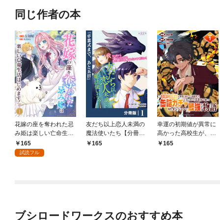
同じ作者の本
花嫁の座を奪われた忌
友だち以上恋人未満の
幸運の初期値が異常に
み姫は楽しい亡命生活
魔法使いたち【分冊
高かった高校生が、缶
はじめます！１
版】1
詰ガチャで手に入れた
165
165
165
スキルを使って現代ダ
試読フル
ンジョンで最強になる
物語 連載版：1
ブシロードワークスのおすすめ本