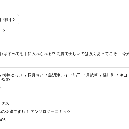
ト詳細
%
ればすべてを手に入れられる!? 高貴で美しいのは強くあってこそ！ 令
桜井ゆっけ
長月おと
島辺津テイ
餡子
月結草
橘叶和
キヨ
かなめ
ス
ックス
真の令嬢ですわ！ アンソロジーコミック
/06