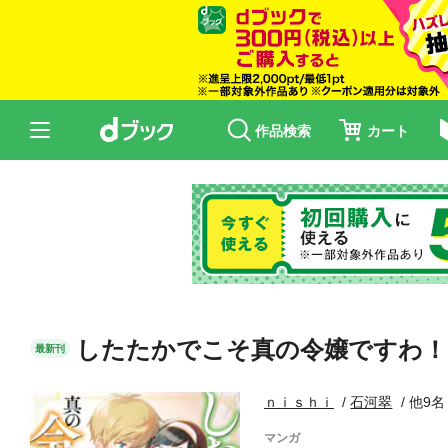
作品検索
カート
したたかでこそ真の令嬢ですわ！
最新刊
ｎｉｓｈｉ
石河翠
他9名
マンガ