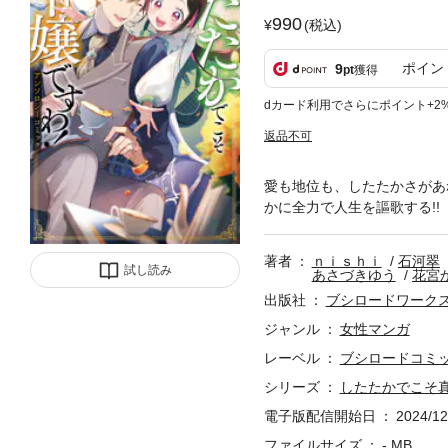
990
(税込)
ポイン
9
pt
獲得
dカード利用でさらにポイント+2
返品不可
愛も地位も、したたかさがあ
かに全力で人生を謳歌する!!
著者
ｎｉｓｈｉ
石河翠
試し読み
あさづきゆう
花宮
出版社
ブシロードワーク
ジャンル
女性マンガ
レーベル
ブシロードコミ
シリーズ
したたかでこそ
電子版配信開始日
2024/12
ファイルサイズ
- MB