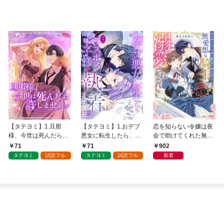
【タテヨミ】1.旦那
【タテヨミ】1.おデブ
恋を知らない令嬢は夜
様、今世は死んだら許
悪女に転生したら、な
会で助けてくれた無愛
しません
ぜかラスボス王子様に
想な騎士に溺愛される
71
71
902
執着されています
【電子特典付き】
タテヨミ
試読フル
タテヨミ
試読フル
新着