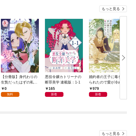
もっと見る
【分冊版】身代わりの
悪役令嬢カトリーナの
婚約者の王子に毒を盛
生贄だったはずの私、
断罪美学 連載版：1-1
られたので愛が冷めま
凶犬王子の愛に困惑中
した１
連
0
165
979
第1話（アリアンロー
無料
新着
新着
ズコミックス）
もっと見る