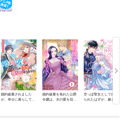
婚約破棄されました
婚約破棄を免れた公爵
空っぽ聖女として捨て
が、幸せに暮らしてお
令嬢は、夫の愛を信じ
られたはずが、嫁ぎ先
りますわ！アンソロジ
られない
の皇帝陛下に溺愛され
ーコミック
ています