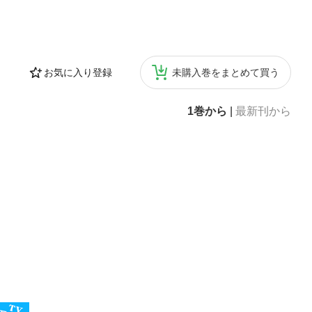
お気に入り登録
未購入巻をまとめて買う
1巻から
|
最新刊から