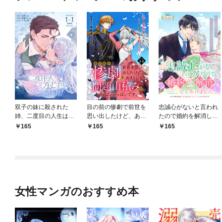
双子の妹に殺された
目の前の惨劇で前世を
忠誠心がないと言われ
姉、二度目の人生は初
思い出したけど、あま
たので婚約を解消して
恋のイケおじ王弟にフ
りにも問題山積みでい
あげました。 連載版：
165
165
165
ルベットします！ 連載
っぱいいっぱいです。
1-1
版：1-1
連載版：1-1
女性マンガのおすすめ本