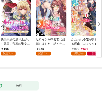
悪役令嬢の成り上がり
ヒロインが来る前に妊
かたわれ令嬢が男装す
～隣国で宝石の聖女と
娠しました 詰んだは
る理由（コミック） 1
呼ばれるまで～（コミ
ずの悪役令嬢ですが、
165
165
990
693
ック） 分冊版 1
どうやら違うようです
試読フル
試読フル
試読フル
割引
（コミック） 分冊版 1
版
無料