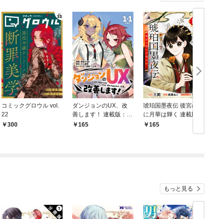
コミックグロウル vol.
ダンジョンのUX、改
琥珀国墨夜伝 後宮の宵
22
善します！ 連載版：1-
に月華は輝く 連載版：
妖
1
1-1
300
165
165
もっと見る