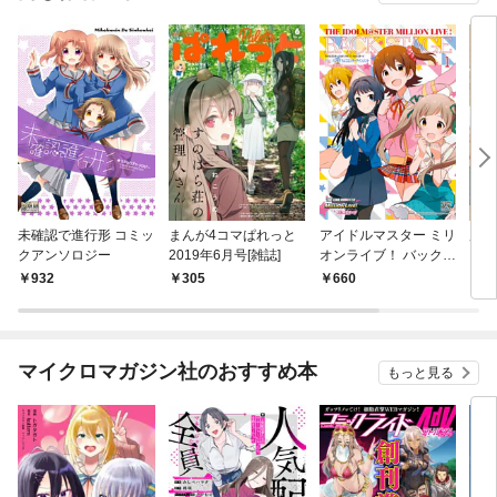
未確認で進行形 コミッ
まんが4コマぱれっと
アイドルマスター ミリ
魔法
クアンソロジー
2019年6月号[雑誌]
オンライブ！ バックス
テージ: 1
932
305
660
1,
マイクロマガジン社のおすすめ本
もっと見る