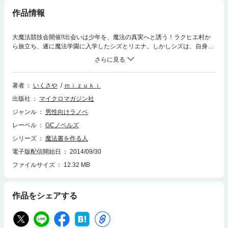
作品情報
大魔法競技会開催!!出会いは少年を、魔法の真実へと誘う！ラクヒエ村か
ら旅立ち、遂に魔法学園に入学したシズとリエナ。しかしシズは、自身の
持つ不可思議で膨大な魔力のため、貴族たちには目を付けられ、教師にも
避けられる始末。当然一般生徒は、そんな危険人物に近寄るわけもなく、
順調にぼっち街道を歩んでいくシズ。自分の側にいると危険だからと、唯
一友達になった同室のルネ、そして幼馴染のリエナすら遠ざけてしまう。
著者
いくさや
ｍｉｚｕｋｉ
そんな折、一年次最大のイベント魔法競技会が始まる！書籍化にあたり大
出版社
マイクロマガジン社
幅改稿！WEB連載ではなかった追加エピソード満載の第２弾。※本作品は
電子書籍配信用に再編集しております。
ジャンル
男性向けラノベ
レーベル
GCノベルズ
シリーズ
魔法書を作る人
電子版配信開始日
2014/09/30
ファイルサイズ
12.32 MB
作品をシェアする