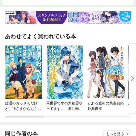
あわせてよく買われている本
普通のおっさんだけ
異世界で水の大精霊や
とある魔術の禁書目録
悪役
ど、神さまからもらっ
ってます。 湖に転移
外典書庫
ャラ
た能力で異世界を旅し
した俺の働かない辺境
てくる。 疲れたら転移
開拓
魔法で自宅に帰る。
同じ作者の本
もっと見る