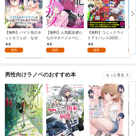
【無料】バイト先のネ
【無料】人気配信者た
【無料】コミックライ
ご主
ットカフェが、なぜか
ちのマネージャーにな
ドアドバンス2020年1
サバ
クラスの美少女たちの
ったら、全員元カノだ
0月創刊準備号(vol.01)
【単
0
0
0
0
溜まり場になった件。
った 第1話【単話版】
無料
無料
無料
第1話【単話版】
男性向けラノベのおすすめ本
もっと見る