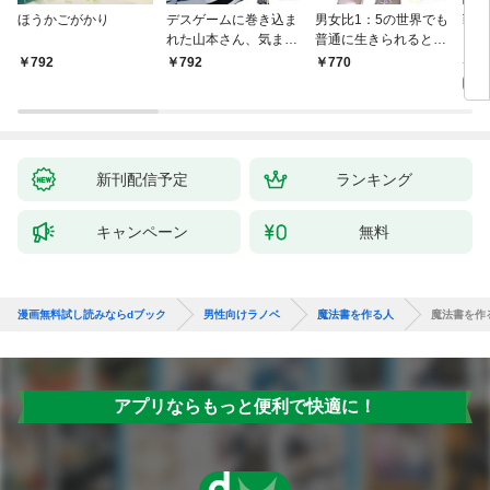
ほうかごがかり
デスゲームに巻き込ま
男女比1：5の世界でも
戦地
れた山本さん、気まま
普通に生きられると思
カシ
にゲームバランスを崩
った？ ～激重感情な
活を
8
792
792
770
壊させる【電子特別
彼女たちが無自覚男子
特典
試
版】
に翻弄されたら～
新刊配信予定
ランキング
キャンペーン
無料
漫画無料試し読みならdブック
男性向けラノベ
魔法書を作る人
魔法書を作
アプリならもっと便利で快適に！