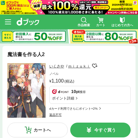
作品検索
カート
はじめての方へ
魔法書を作る人2
いくさや
ｍｉｚｕｋｉ
ノベル
1,100
(税込)
10
pt
獲得
ポイント詳細
dカード利用でさらにポイント+2%
返品不可
カートへ
今すぐ買う