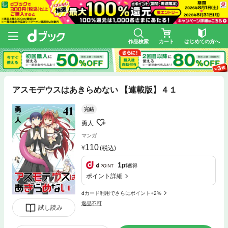
作品検索
カート
はじめての方へ
アスモデウスはあきらめない 【連載版】４１
完結
勇人
マンガ
110
(税込)
1
pt
獲得
ポイント詳細
dカード利用でさらにポイント+2%
返品不可
試し読み