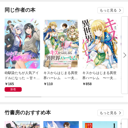
同じ作者の本
もっと見る
幼馴染たちが人気アイ
キスからはじまる異世
キスからはじまる異世
だか
ドルになった ～甘々な
界ハーレム ～一夫多
界ハーレム 〜一夫多
覇王
彼女たちは俺に貢いで
妻の世界に転生したの
妻の世界に転生したの
ろよ
165
110
858
1
くれている～ 連載版：
で神が決めた運命の人
で神が決めた運命の人
王様
新着
1
を探します～ 【連載
を探します〜【特典ペ
は偉
版】１
ーパー付き】 (1)
連載
竹書房のおすすめ本
もっと見る