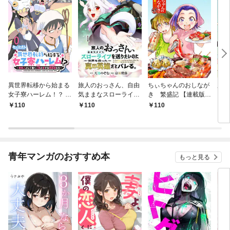
異世界転移から始まる
旅人のおっさん、自由
ちぃちゃんのおしなが
魔法
女子寮ハーレム！？ ～
気ままなスローライフ
き 繁盛記 【連載版】
【連
管理人として働く人間
を送りたいのに世界を
１
110
110
110
1
と恋する魔族娘たち～
救った真の英雄だとバ
【連載版】０
レる 【連載版】１
青年マンガのおすすめ本
もっと見る