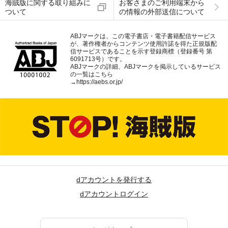
海賊版に関する取り組みに
お客さまのご利用端末から
ついて
の情報の外部送信について
ABJマークは、この電子書店・電子書籍配信サービス
が、著作権者からコンテンツ使用許諾を得た正規版配
信サービスであることを示す登録商標（登録番号 第
6091713号）です。
ABJマークの詳細、ABJマークを掲示しているサービス
の一覧はこちら
→
https://aebs.or.jp/
dアカウントを発行する
dアカウントログイン