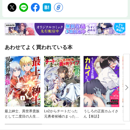
あわせてよく買われている本
最上紳士、異世界貴族
Lv2からチートだった
うしろの正面カムイさ
地獄
として二度目の人生を
元勇者候補のまったり
ん【単話】
けた
歩む
異世界ライフ
いと