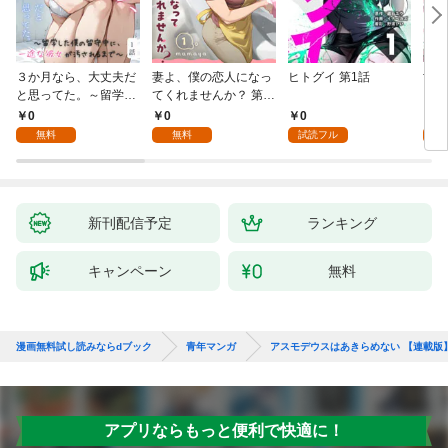
３か月なら、大丈夫だ
妻よ、僕の恋人になっ
ヒトグイ 第1話
世界
と思ってた。～留学し
てくれませんか？ 第1
レベ
た僕の留守中に、一途
話
0
0
0
0
な彼女が汚されるまで
無料
無料
試読フル
～ 1話
新刊配信予定
ランキング
キャンペーン
無料
漫画無料試し読みならdブック
青年マンガ
アスモデウスはあきらめない 【連載版
アプリならもっと便利で快適に！