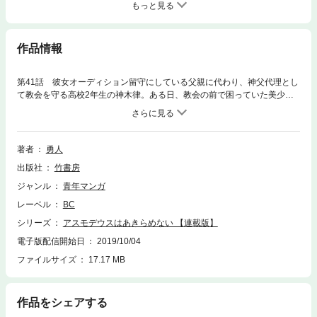
もっと見る
作品情報
第41話 彼女オーディション留守にしている父親に代わり、神父代理とし
て教会を守る高校2年生の神木律。ある日、教会の前で困っていた美少女
を助ける。しかし、彼女は古の時代にソロモン王が指輪によって使役して
いた７２柱の悪魔のひとり「アスモデウス」だった…!? ※この作品はWE
Bコミックサイト「まんがライフSTORIAダッシュ」にて掲載されたもので
す。
著者
勇人
出版社
竹書房
ジャンル
青年マンガ
レーベル
BC
シリーズ
アスモデウスはあきらめない 【連載版】
電子版配信開始日
2019/10/04
ファイルサイズ
17.17 MB
作品をシェアする