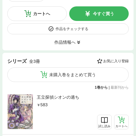
カートへ
今すぐ買う
作品をチェックする
作品情報へ
シリーズ
全3冊
お気に入り登録
未購入巻をまとめて買う
1巻から
|
最新刊から
王立探偵シオンの過ち
583
試し読み
カートへ