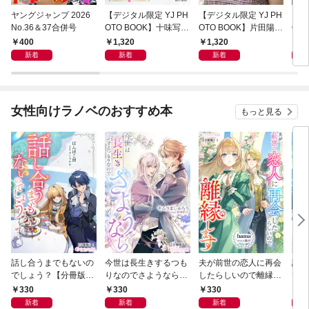
ヤングジャンプ 2026
【デジタル限定 YJ PH
【デジタル限定 YJ PH
【デ
No.36＆37合併号
OTO BOOK】十味写真
OTO BOOK】片田陽依
OT
集「続・『ぽみ』！？
写真集「羽色日和」
写真
400
1,320
1,320
1,
どこでもトレイン・ベ
リ」
新着
新着
新着
トナム篇」
女性向けラノベのおすすめ本
もっと見る
話し合うまでもないの
今世は長生きするつも
夫が前世の恋人に再会
話し
でしょう？【分冊版】
りなのでさようなら
したらしいので離縁し
でし
1
【分冊版】1
ます【分冊版】1
330
330
330
1,
新着
新着
新着