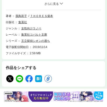
謎に包まれたシオンと、その助手ラナの過去が、いま明かされる! シオン
の元を追い出されてしまったラナは、シオンを毛嫌いする刑事レオンの家
に居候することに。レオンの病弱な妹アイシャの世話をしていたのだが、
アイシャの病の原因を探るうち、殺人容疑で警察に拘留されてしま
著者
我鳥彩子
ＴＨＯＲＥＳ柴本
い……!?(｢紫色の序曲｣)●ジェダルーン国王ディダールが呪いに倒れた。王
出版社
集英社
立探偵であるシオンは王太子リジェールに呪いを解くように命じられる。
しかしその呪いは、王家の秘密にかかわるものであり……?(｢双剣座の復
ジャンル
女性向けラノベ
讐｣)●ジェダルーン王国南部に位置する街オルナート。シオンは物心つい
レーベル
集英社コバルト文庫
たときには既にこの田舎町にいた。両親のことも知らず、しかしどこから
か送られてくるお金で暮らし自体は裕福だった。自分が何者かも分から
シリーズ
王立探偵シオンの過ち
ず、鬱屈した日々を過ごす若きシオンは、旅芸人一座の踊り子の少女と出
電子版配信開始日
2019/11/14
逢う。ふたりの運命は現在へと繋がり……!?(｢罪よりも黒く、蜜よりも甘
ファイルサイズ
2.59 MB
く｣)
作品をシェアする