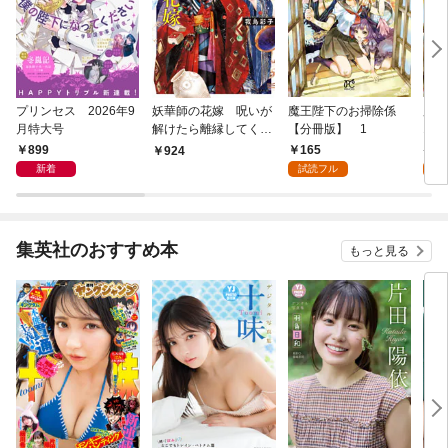
プリンセス 2026年9
妖華師の花嫁 呪いが
魔王陛下のお掃除係
魔
月特大号
解けたら離縁してくれ
【分冊版】 1
1
ますか？
899
165
6
924
新着
試読フル
試
集英社のおすすめ本
もっと見る