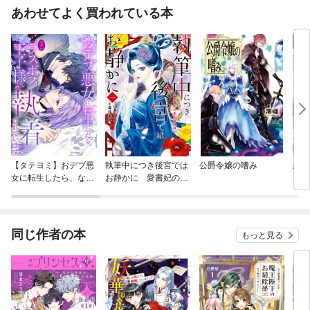
あわせてよく買われている本
【タテヨミ】おデブ悪
執筆中につき後宮では
公爵令嬢の嗜み
結界
女に転生したら、なぜ
お静かに 愛書妃の朱
かラスボス王子様に執
国宮廷抄
着されています
同じ作者の本
もっと見る