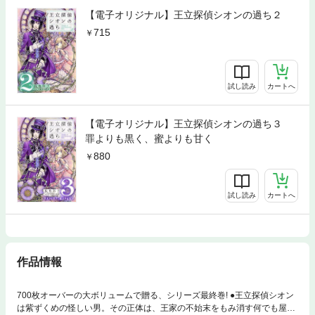
【電子オリジナル】王立探偵シオンの過ち２
715
試し読み
カートへ
【電子オリジナル】王立探偵シオンの過ち３
罪よりも黒く、蜜よりも甘く
880
試し読み
カートへ
作品情報
700枚オーバーの大ボリュームで贈る、シリーズ最終巻! ●王立探偵シオン
は紫ずくめの怪しい男。その正体は、王家の不始末をもみ消す何でも屋。