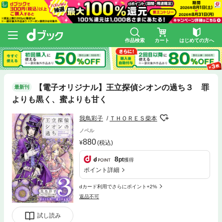
作品検索
カート
はじめての方へ
【電子オリジナル】王立探偵シオンの過ち３ 罪
最新刊
よりも黒く、蜜よりも甘く
我鳥彩子
ＴＨＯＲＥＳ柴本
ノベル
880
(税込)
8
pt
獲得
ポイント詳細
dカード利用でさらにポイント+2%
返品不可
試し読み