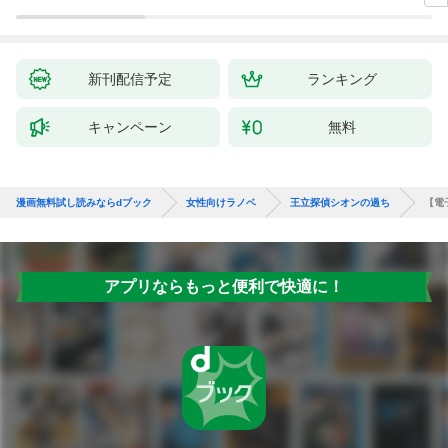
新刊配信予定
ランキング
キャンペーン
無料
漫画無料試し読みならdブック
女性向けラノベ
王立探偵シオンの過ち
【電
アプリならもっと便利で快適に！