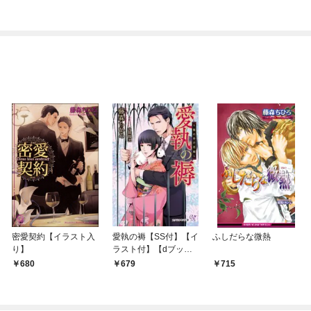
密愛契約【イラスト入
愛執の褥【SS付】【イ
ふしだらな微熱
り】
ラスト付】【dブック
特別版】 ～籠の中の
680
679
715
花嫁～