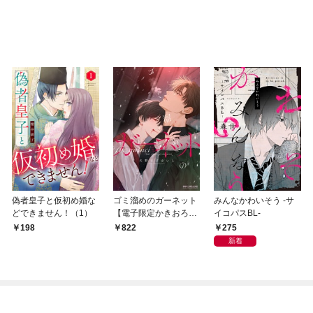
偽者皇子と仮初め婚な
ゴミ溜めのガーネット
みんなかわいそう -サ
どできません！（1）
【電子限定かきおろし
イコパスBL-
付】
275
198
822
新着