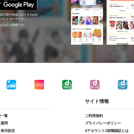
の他の国や地域におけるApple
c.のサービスマークです。
ogle LLC の商標です。
サイト情報
種一覧
ご利用規約
る質問
プライバシーポリシー
ト表示設定
dアカウント2段階認証とは