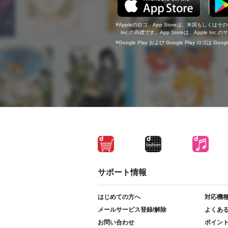
Appleのロゴ、App Storeは、米国もしくはそ
Inc.の商標です。App Storeは、Apple In
Google Play および Google Play ロゴは Go
サポート情報
はじめての方へ
対応機
メールサービス登録/解除
よくあ
お問い合わせ
ポイン