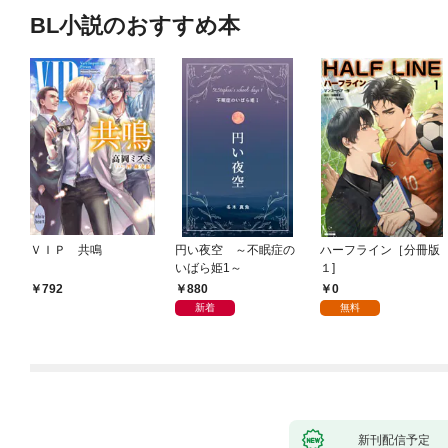
BL小説のおすすめ本
ＶＩＰ 共鳴
円い夜空 ～不眠症の
ハーフライン［分冊版
いばら姫1～
１]
880
0
792
新着
無料
新刊配信予定