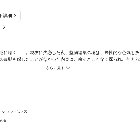
ト詳細
%
感に喘ぐ——。親友に失恋した夜、堅物編集の聡は、野性的な色気を放
の鼓動も感じたことがなかった内奥は、余すところなく探られ、与えら
唇の感触は知らないまま……。一夜限りの遊び。躰に潜む熱に気づかぬ
でマサヤと再会し!? あなたに全部奪われる。
ッシュノベルズ
/06