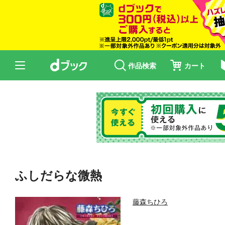
作品検索
カート
ふしだらな微熱
藤森ちひろ