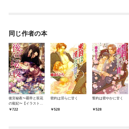
す。
同じ作者の本
後宮秘夜〜覇帝と双花
密約は淫らに甘く
誓約は密やかに甘く
の寵妃〜【イラスト入
り】
722
528
528