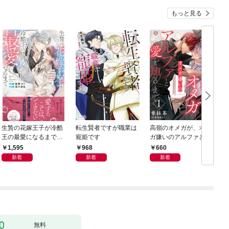
もっと見る
生贄の花嫁王子が冷酷
転生賢者ですが職業は
高嶺のオメガが、オメ
王の最愛になるまで
寵姫です
ガ嫌いのアルファと愛
【イラスト付き】【単
を知るまで1
1,595
968
660
行本書き下ろしSS付
新着
新着
新着
き】
無料