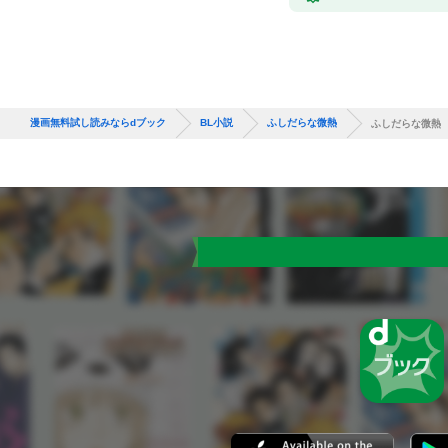
漫画無料試し読みならdブック
BL小説
ふしだらな微熱
ふしだらな微熱