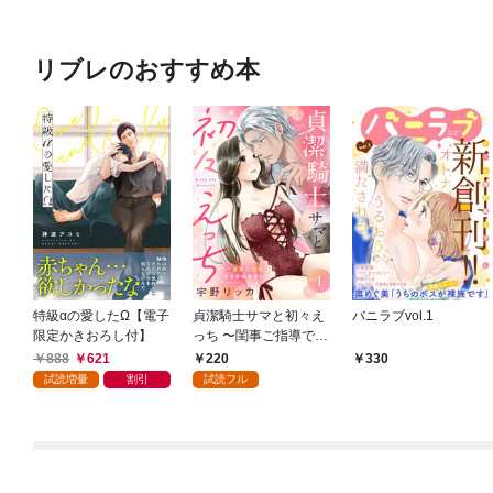
リブレのおすすめ本
特級αの愛したΩ【電子
貞潔騎士サマと初々え
バニラブvol.1
限定かきおろし付】
っち 〜閨事ご指導でき
かねます！〜（1）
888
621
220
330
試読増量
割引
試読フル