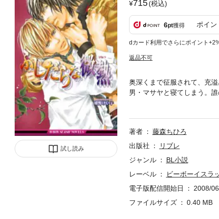
715
(税込)
ポイン
6
pt
獲得
dカード利用でさらにポイント+2
返品不可
奥深くまで征服されて、充溢
男・マサヤと寝てしまう。誰
さに蕩けていく。ただ、彼の
切ろうとした聡だが、取材先
著者
藤森ちひろ
出版社
リブレ
試し読み
ジャンル
BL小説
レーベル
ビーボーイスラ
電子版配信開始日
2008/06
ファイルサイズ
0.40 MB