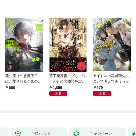
死に戻りの悪魔王子
落丁魔導書（グリモワ
アイドルの再就職先に
は、愛されるための実
ール）に恋物語を記す
ついて考えてみようか
験をはじめることにし
には【イラスト付き】
1,859
979
660
た。（１）
【単行本書き下ろしSS
新着
新着
付き】
ランキング
キャンペーン