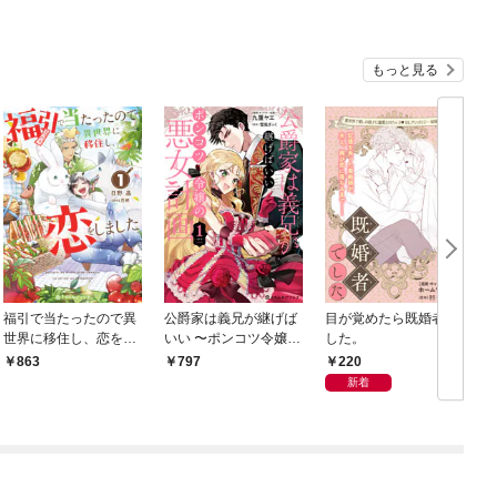
もっと見る
福引で当たったので異
公爵家は義兄が継げば
目が覚めたら既婚者で
世界に移住し、恋をし
いい 〜ポンコツ令嬢の
した。
ました（1）【電子限
悪女計画〜 1【電子限
220
863
797
定かきおろし付】
定かきおろし付】
新着