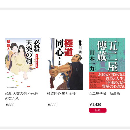
必殺 天突の剣 不死身
極道同心 鬼と金棒
五二屋傳蔵 新装版
の弦之丞
1,430
880
880
新着