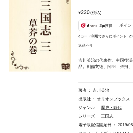
220
(税込)
ポイン
2
pt
獲得
dカード利用でさらにポイント+2
返品不可
吉川英治の代表作。中国後漢
品。劉備玄徳、関羽、張飛、
不屈の闘志を燃やす曹操。信
ていますが、作品の性質上、
著者
吉川英治
出版社
オリオンブックス
ジャンル
歴史・時代
シリーズ
三国志
電子版配信開始日
2019/05