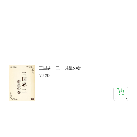
三国志 二 群星の巻
220
カートへ