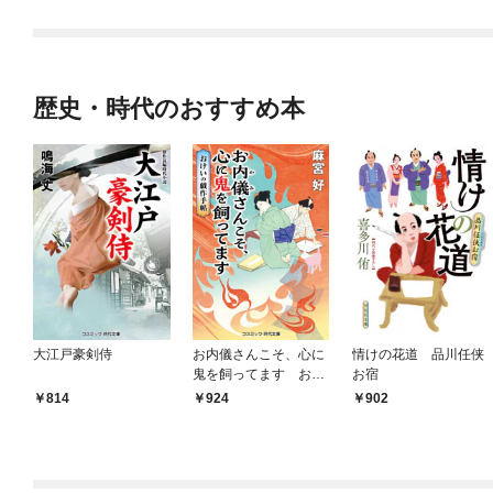
歴史・時代のおすすめ本
大江戸豪剣侍
お内儀さんこそ、心に
情けの花道 品川任侠
鬼を飼ってます おけ
お宿
いの戯作手帖
814
924
902