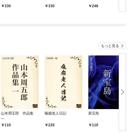
330
330
248
もっと見る
山本周五郎 作品集
瘋癲老人日記
新宝島
一
110
220
110