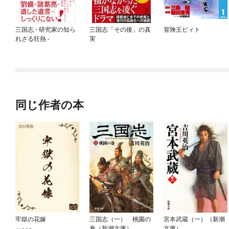
三国志 - 研究家の知ら
三国志「その後」の真
冒険王ビィト
れざる狂熱 -
実
同じ作者の本
牢獄の花嫁
三国志（一） 桃園の
宮本武蔵（一）（新潮
巻（新潮文庫）
文庫）