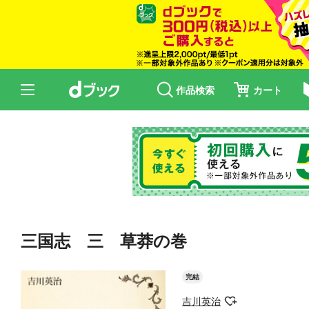
作品検索
カート
三国志 三 草莽の巻
完結
吉川英治