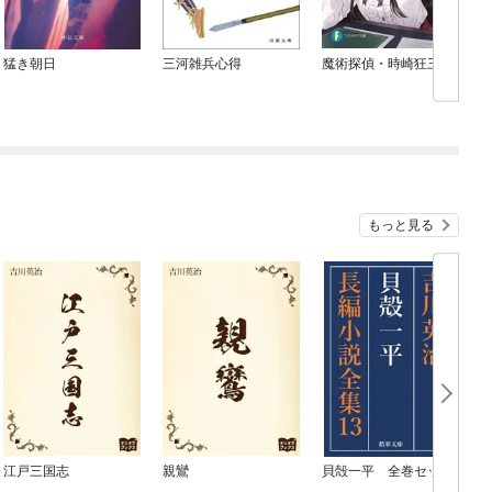
猛き朝日
三河雑兵心得
魔術探偵・時崎狂三
もっと見る
江戸三国志
親鸞
貝殻一平 全巻セット