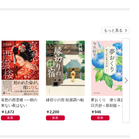
もっと見る
哀愁の西雲楼 ──朝の
縁切りの宿 桂屋調べ帖
夢おくり 便り屋お葉
来ない夜はない
日月抄＜新刻版＞
［1］
1,672
2,200
946
新着
新着
新着