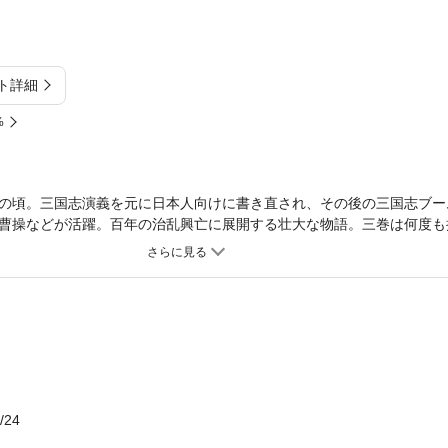
ト詳細
%
の頃。三国志演義を元に日本人向けに書き直され、その後の三国志ブー
曹操などが活躍。百年の治乱興亡に展開する壮大な物語。三巻は何度も
義に厚い劉備と参謀関羽、豪放な張飛の活躍。※読みやすくするため現
そのままの表現を使用している場合があります。
/24