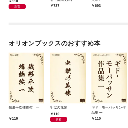
110
737
693
新着
オリオンブックスのおすすめ本
銭形平次捕物控 一
牢獄の花嫁
ギド・モーパッサン作
品集 一
110
110
110
新着