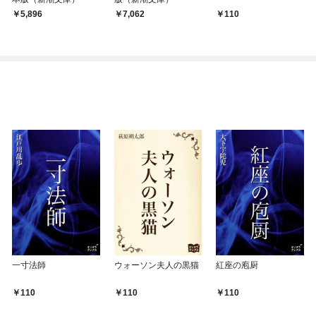
5,896
7,062
110
一寸法師
ウォーソン夫人の黒猫
紅座の庖厨
110
110
110