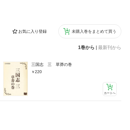
お気に入り登録
未購入巻をまとめて買う
1巻から
|
最新刊から
三国志 三 草莽の巻
220
カートへ