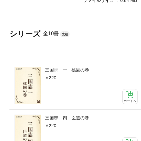
ファイルサイズ
0.84 MB
シリーズ
全10冊
完結
三国志 一 桃園の巻
220
カートへ
三国志 四 臣道の巻
220