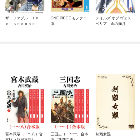
ザ・ファブル Ｔｈ
ONE PIECE モノクロ
テイルズ オブ ヴェス
ｅ ｓｅｃｏｎｄ ｃ
版
ペリア 金の満月
ｏｎｔａｃｔ
宮本武蔵（一〜八）合
三国志（一〜十）合本
剣難女難
本版（新潮文庫）
版（新潮文庫）