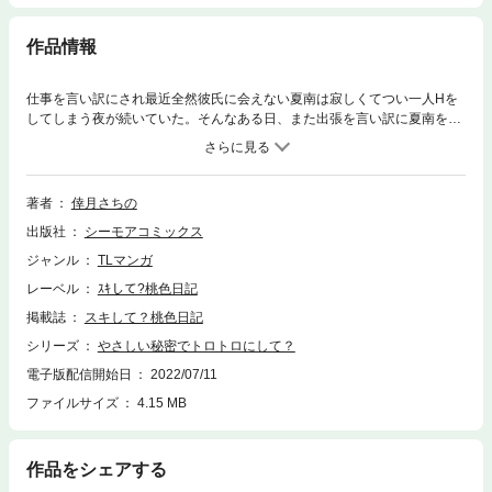
作品情報
仕事を言い訳にされ最近全然彼氏に会えない夏南は寂しくてつい一人Hを
してしまう夜が続いていた。そんなある日、また出張を言い訳に夏南を避
ける彼との電話中に受話器の向こうから女の子の声が漏れてきて…？ヤな
予感を胸に彼氏の部屋に駆け込んだ夏南が、押入れの中で見付けたもの
は…！？【桃色日記】
著者
倖月さちの
出版社
シーモアコミックス
ジャンル
TLマンガ
レーベル
ｽｷして?桃色日記
掲載誌
スキして？桃色日記
シリーズ
やさしい秘密でトロトロにして？
電子版配信開始日
2022/07/11
ファイルサイズ
4.15 MB
作品をシェアする