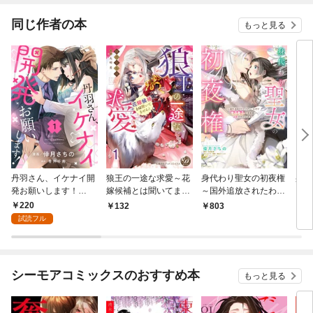
同じ作者の本
もっと見る
丹羽さん、イケナイ開
狼王の一途な求愛～花
身代わり聖女の初夜権
身代
発お願いします！
嫁候補とは聞いてませ
～国外追放されたわた
～国
（1）
ん！～【分冊版】1
し、なぜかもふもふの
し、
220
132
803
1
聖獣様に溺愛されてい
聖獣
試読フル
ます～ 1 【電子限定お
ます
まけマンガ付き】
シーモアコミックスのおすすめ本
もっと見る