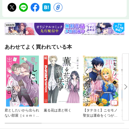
あわせてよく買われている本
君としたいから出られ
薫る花は凛と咲く
【タテヨミ】ニセモノ
拝啓
ない部屋［ｃｏｍｉ
聖女は運命をくつがえ
れ姫
ｃ ｔｉｎｔ］分冊版
す
ちへ