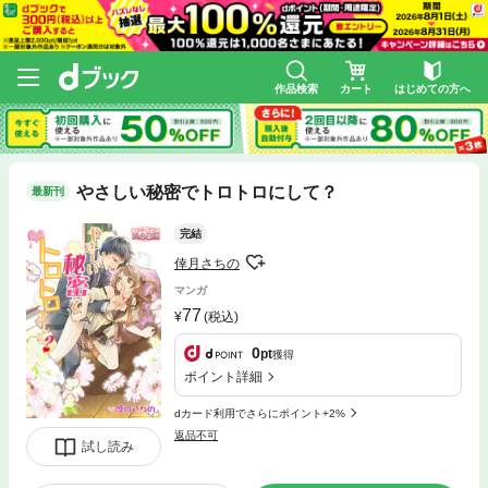
作品検索
カート
はじめての方へ
やさしい秘密でトロトロにして？
最新刊
完結
倖月さちの
マンガ
77
(税込)
0
pt
獲得
ポイント詳細
dカード利用でさらにポイント+2%
返品不可
試し読み