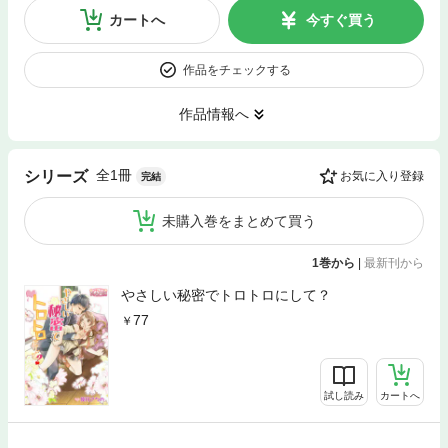
カートへ
今すぐ買う
作品をチェックする
作品情報へ
全1冊
シリーズ
お気に入り登録
完結
未購入巻をまとめて買う
1巻から
|
最新刊から
やさしい秘密でトロトロにして？
77
試し読み
カートへ