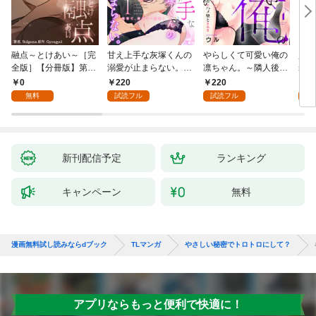
融点～とけあい～［完
甘え上手な灰塚くんの
やらしくて可愛い俺の
資産
全版］【分冊版】第1
溺愛が止まらない。純
凛ちゃん。～隣人後輩
装御
話
情で、健気で…絶倫！
くんのイキすぎた執着
イジ
0
220
220
1
(1)
にハメ堕とされる～(1)
感じ
無料
試読フル
試読フル
試
【電
き】
新刊配信予定
ランキング
キャンペーン
無料
漫画無料試し読みならdブック
TLマンガ
やさしい秘密でトロトロにして？
アプリならもっと便利で快適に！