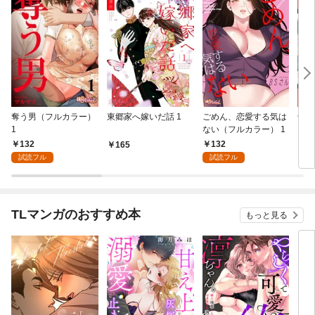
奪う男（フルカラー）
東郷家へ嫁いだ話 1
ごめん、恋愛する気は
十億
1
ない（フルカラー） 1
ちの
132
132
165
1
試読フル
試読フル
TLマンガのおすすめ本
もっと見る