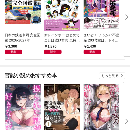
日本の鉄道車両 完全図
新レインボー はじめて
まいど！ ようかい不動
えさ
鑑 2026-2027年
ことば選び辞典 気持ち
産 203号室は、トイレ
のことば
の花子さんの部屋？
3,300
1,870
1,430
1,
新着
新着
新着
官能小説のおすすめ本
もっと見る