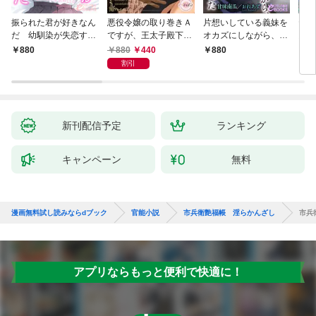
振られた君が好きなん
悪役令嬢の取り巻きＡ
片想いしている義妹を
ヤリ
だ 幼馴染が失恋する
ですが、王太子殿下に
オカズにしながら、幼
勇者
たびに慰めエッチを求
迫られています。①
馴染の中に出した
来や
880
440
880
880
8
めてくる
割引
新刊配信予定
ランキング
キャンペーン
無料
漫画無料試し読みならdブック
官能小説
市兵衛艶福帳 淫らかんざし
市兵
アプリならもっと便利で快適に！