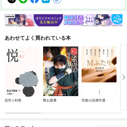
あわせてよく買われている本
花売り剣客
艶お庭番
官能小説傑作選
秘戯