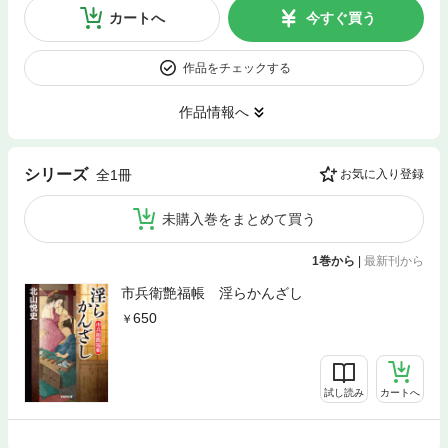
カートへ
今すぐ買う
作品をチェックする
作品情報へ
シリーズ
全1冊
お気に入り登録
未購入巻をまとめて買う
1巻から
|
最新刊から
市兵衛艶福帳 淫らかんざし
650
試し読み
カートへ