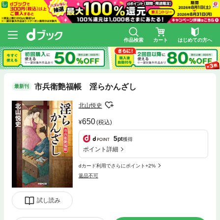
作品検索
カート
はじめての方へ
市兵衛艶福帳 淫らかんざし
最新刊
北山悦史
650
(税込)
5
pt
獲得
ポイント詳細
dカード利用でさらにポイント+2%
返品不可
試し読み