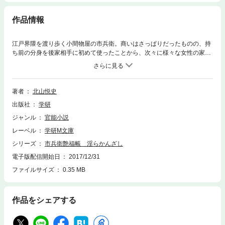
作品情報
江戸界隈を渡り歩く小間物屋の市兵衛。商いはさっぱりだったものの、持
ち前の分身を後家相手に初めて使ったことから、次々に様々な女性の家を
訪れことに。武家の妻、尼僧らに次々と求められる市兵衛は、小間物屋と
しても成功していく。
著者
北山悦史
出版社
学研
ジャンル
官能小説
レーベル
学研M文庫
シリーズ
市兵衛艶福帳 淫らかんざし
電子版配信開始日
2017/12/31
ファイルサイズ
0.35 MB
作品をシェアする