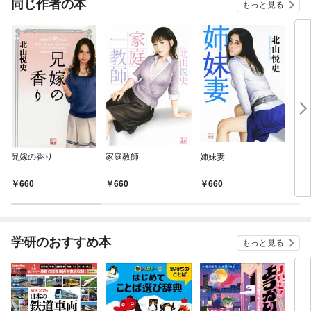
同じ作者の本
もっと見る
兄嫁の香り
家庭教師
姉妹妻
カフ
660
660
660
6
学研のおすすめ本
もっと見る