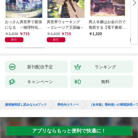
おっさん異世界で最強
異世界ウォーキング
商人令嬢はお金の力で
デス
になる ～物理特化の
～エレージア王国編～
無双する【電子書籍限
る異
覚醒者～
定書き下ろしSS付
1,430
715
1,430
715
1,
1,320
き】
割引
割引
新刊配信予定
ランキング
キャンペーン
無料
漫画無料試し読みならdブック
男性向けラノベ
［合本版］聖剣使いの禁呪詠唱＜
アプリならもっと便利で快適に！