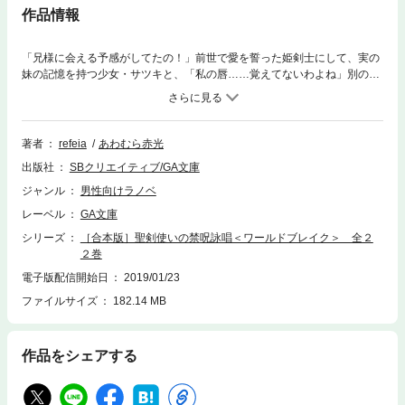
作品情報
「兄様に会える予感がしてたの！」前世で愛を誓った姫剣士にして、実の
妹の記憶を持つ少女・サツキと、「私の唇……覚えてないわよね」別の前
世で隣に寄り添い、冥府の魔女として共に戦った少女・静乃。輪廻を越
え、愛する二人と同時に再会してしまった少年・諸葉は、サツキと静乃に
挟まれて大弱り！？そして、前世の記憶を力に変える転生者達の学園で、
史上初めて二つの前世≪剣聖×禁呪使い≫の力に覚醒めた諸葉は、誰より
著者
refeia
あわむら赤光
も特別な運命を歩み始めた！！永遠の絆で結ばれた最愛の二人を救う、前
出版社
SBクリエイティブ/GA文庫
世共鳴の学園ソード＆ソーサリィ。我が剣に宿れ魔焔――今、少年は波乱
の現世を斬りひらくッ！！「聖剣使いの禁呪詠唱＜ワールドブレイク＞」
ジャンル
男性向けラノベ
シリーズ全２２巻が合本版で登場！※電子版は文庫版と一部異なる場合が
レーベル
GA文庫
ありますので、あらかじめご了承ください
シリーズ
［合本版］聖剣使いの禁呪詠唱＜ワールドブレイク＞ 全２
２巻
電子版配信開始日
2019/01/23
ファイルサイズ
182.14 MB
作品をシェアする