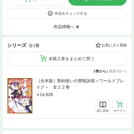
作品をチェックする
作品情報へ
シリーズ
全1冊
お気に入り登録
未購入巻をまとめて買う
1巻から
|
最新刊から
［合本版］聖剣使いの禁呪詠唱＜ワールドブレ
イク＞ 全２２巻
14,828
試し読み
カートへ