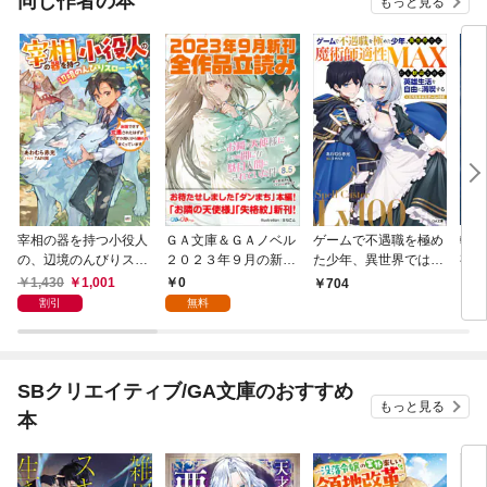
同じ作者の本
もっと見る
宰相の器を持つ小役人
ＧＡ文庫＆ＧＡノベル
ゲームで不遇職を極め
転生
の、辺境のんびりスロ
２０２３年９月の新
た少年、異世界では魔
有能
ーライフ ～出世できず
刊 全作品立読み（合
術師適性ＭＡＸだと歓
最短
1,430
1,001
0
704
6
左遷されたはずが、な
本版）
迎されて英雄生活を自
ク）
割引
無料
ぜか周りから頼られま
由に満喫する／スペル
くっています～
キャスターＬｖ１００
SBクリエイティブ/GA文庫のおすすめ
もっと見る
本