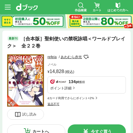
作品検索
カート
はじめての方へ
［合本版］聖剣使いの禁呪詠唱＜ワールドブレイ
最新刊
ク＞ 全２２巻
refeia
あわむら赤光
ノベル
14,828
(税込)
134
pt
獲得
ポイント詳細
dカード利用でさらにポイント+2%
返品不可
試し読み
カートへ
今すぐ買う