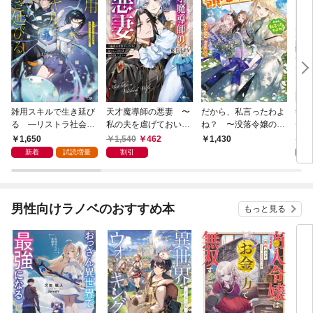
雑用スキルで生き延び
天才魔導師の悪妻 〜
だから、私言ったわよ
学園
る —リストラ社会人
私の夫を虐げておいて
ね？ 〜没落令嬢の案
命の
のソロダンジョン攻略
戻ってこいとは呆れま
外楽しい領地改革〜
通い
1,650
1,540
462
8
1,430
記—
してよ？〜
迫っ
新着
試読増量
割引
男性向けラノベのおすすめ本
もっと見る