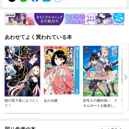
あわせてよく買われている本
陰の実力者になりたく
あかね噺
劣等人の魔剣使い ス
蜘蛛
て！
キルボードを駆使して
最強に至る