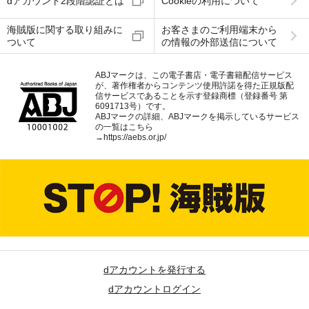
dアカウント2段階認証とは
Cookieの利用について
海賊版に関する取り組みに
お客さまのご利用端末から
ついて
の情報の外部送信について
ABJマークは、この電子書店・電子書籍配信サービス
が、著作権者からコンテンツ使用許諾を得た正規版配
信サービスであることを示す登録商標（登録番号 第
6091713号）です。
ABJマークの詳細、ABJマークを掲示しているサービス
の一覧はこちら
→
https://aebs.or.jp/
dアカウントを発行する
dアカウントログイン