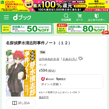
作品検索
カート
はじめての方へ
名探偵夢水清志郎事件ノート（１２）
完結
はやみねかおる
えぬえけい
マンガ
594
(税込)
5
pt
獲得
ポイント詳細
dカード利用でさらにポイント+2%
返品不可
試し読み