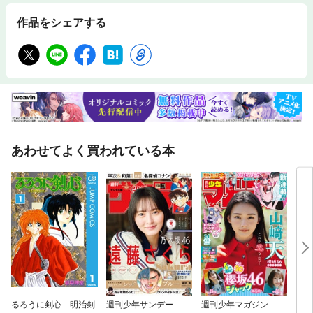
作品をシェアする
あわせてよく買われている本
るろうに剣心—明治剣
週刊少年サンデー
週刊少年マガジン
双亡