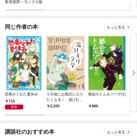
客浪漫譚— モノクロ版
同じ作者の本
もっと見る
恐竜がくれた夏休み
５分後にお風呂に入り
都会のトム＆ソーヤ(1)
リセ
たくなる！ 湯けむり
715
文学
2,200
880
1,
新着
講談社のおすすめ本
もっと見る