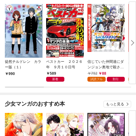
徒然チルドレン カラ
ベストカー ２０２６
信じていた仲間達にダ
魔女
ー版（１）
年 ９月１０日号
ンジョン奥地で殺され
かけたがギフト『無限
589
792
88
7
990
ガチャ』でレベル９９
新着
試読フル
割引
試
９９の仲間達を手に入
れて元パーティーメン
バーと世界に復讐＆
『ざまぁ！』します！
少女マンガのおすすめ本
もっと見る
（１）