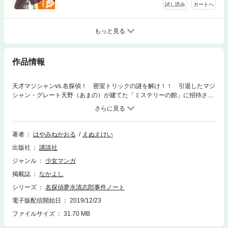
試し読み
カートへ
もっと見る
作品情報
天才マジシャンvs.名探偵！ 密室トリックの謎を解け！！ 引退したマジ
シャン・グレート天野（あまの）が建てた「ミステリーの館」に招待され
た夢水（ゆめみず）と亜衣（あい）たちは、天野の依頼で「幻夢王（げん
むおう）」を名乗る人物から送られてきた脅迫状の謎を解くことになる。
しかしそれは、奇想天外な「消失マジック」を使った復讐劇の幕開けで―
―！？
著者
はやみねかおる
えぬえけい
出版社
講談社
ジャンル
少女マンガ
掲載誌
なかよし
シリーズ
名探偵夢水清志郎事件ノート
電子版配信開始日
2019/12/23
ファイルサイズ
31.70 MB