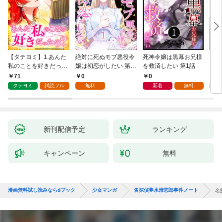
【タテヨミ】1.あんた
絶対に死ぬモブ悪役令
死神令嬢は黒幕お兄様
レベ
私のことを好きだった
嬢は初恋がしたい 第1
を救済したい 第1話
なり
の？
話
71
0
0
0
タテヨミ
試読フル
無料
新着
無料
新刊配信予定
ランキング
キャンペーン
無料
漫画無料試し読みならdブック
少女マンガ
名探偵夢水清志郎事件ノート
名