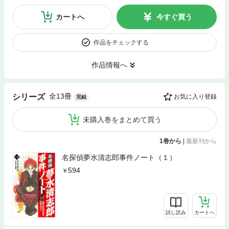
カートへ
今すぐ買う
作品をチェックする
作品情報へ
全13冊
シリーズ
お気に入り登録
完結
未購入巻をまとめて買う
1巻から
|
最新刊から
名探偵夢水清志郎事件ノート（１）
594
試し読み
カートへ