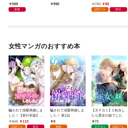
かけたがギフト『無限
589
792
88
990
ガチャ』でレベル９９
新着
試読フル
割引
９９の仲間達を手に入
れて元パーティーメン
バーと世界に復讐＆
『ざまぁ！』します！
（１）
女性マンガのおすすめ本
騙されて溺愛再婚しま
騙されて溺愛再婚しま
【タテヨミ】1.転生し
した！【単行本版】 1
した！ 第1話
たら悪女の妹でした
巻
825
110
0
71
試読フル
割引
無料
タテヨミ
試読フル