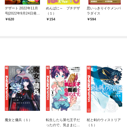
デザート 2022年11月
めんぱに～ プチデザ
思いっきりイケメンパ
号[2022年9月24日発
（１）
ラダイス
売]
620
154
594
魔女と傭兵（１）
転生したら第七王子だ
杖と剣のウィストリア
ったので、気ままに魔
（１）