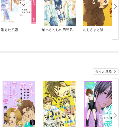
消えた初恋
柚木さんちの四兄弟。
おじさまと猫
c
もっと見る