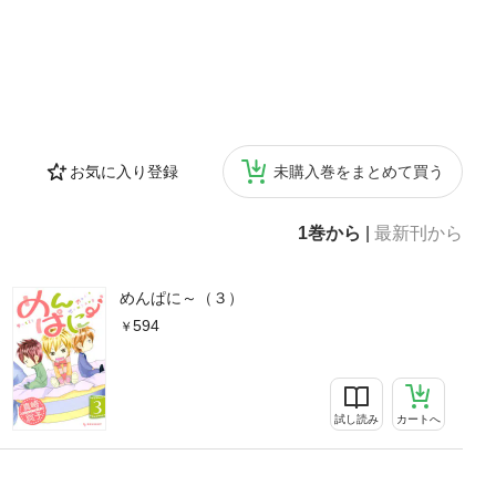
お気に入り登録
未購入巻をまとめて買う
1巻から
|
最新刊から
めんぱに～（３）
594
試し読み
カートへ