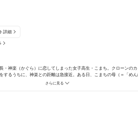
ト詳細
%
長・神楽（かぐら）に恋してしまった女子高生・こまち。クローンのカ
をするうちに、神楽との距離は急接近。ある日、こまちの母（＝「めん
楽やカイと同居生活を送ることに。こまちと神楽の関係はイッキに進展!
メディー!!