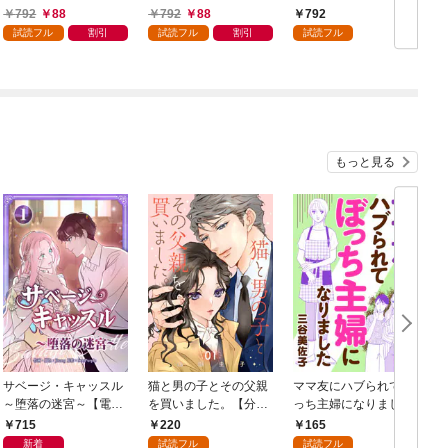
領地を爆速で開拓し最
男の優雅なおひとりさ
792
88
792
88
792
強の村を作ってしまう
まライフ～（１）
試読フル
割引
試読フル
割引
試読フル
～最強クラフトスキル
で始める、楽々領地開
拓スローライフ～
（１）
もっと見る
サベージ・キャッスル
猫と男の子とその父親
ママ友にハブられてぼ
～堕落の迷宮～【電子
を買いました。【分冊
っち主婦になりました
単行本版】 第1巻
版】 1
【分冊版】 1
1
715
220
165
新着
試読フル
試読フル