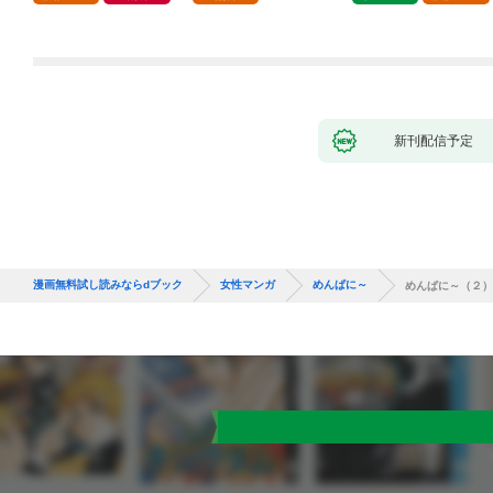
新刊配信予定
漫画無料試し読みならdブック
女性マンガ
めんぱに～
めんぱに～（２）