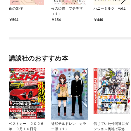
夜の姫僕
夜の姫僕 プチデザ
ハニーミルク vol.1
（１）
594
154
440
講談社のおすすめ本
ベストカー ２０２６
徒然チルドレン カラ
信じていた仲間達にダ
年 ９月１０日号
ー版（１）
ンジョン奥地で殺され