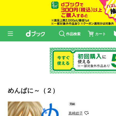
作品検索
カート
めんぱに～（２）
完結
真崎総子