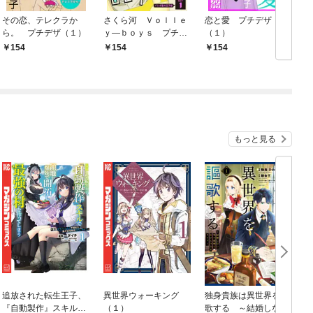
その恋、テレクラか
さくら河 Ｖｏｌｌｅ
恋と愛 プチデザ
ら。 プチデザ（１）
ｙ―ｂｏｙｓ プチデ
（１）
ザ（１）
154
154
154
もっと見る
追放された転生王子、
異世界ウォーキング
独身貴族は異世界を謳
『自動製作』スキルで
（１）
歌する ～結婚しない