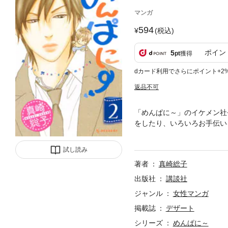
マンガ
594
(税込)
ポイン
5
pt
獲得
dカード利用でさらにポイント+2
返品不可
「めんぱに～」のイケメン社
をしたり、いろいろお手伝い
株主）の提案で、こまちは神
キュートなイケメンズ・ラブコ
試し読み
著者
真崎総子
出版社
講談社
ジャンル
女性マンガ
掲載誌
デザート
シリーズ
めんぱに～