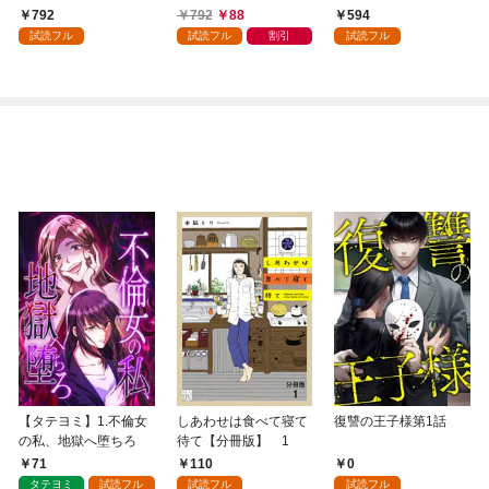
術を極めます（１）
792
792
88
594
試読フル
試読フル
割引
試読フル
【タテヨミ】1.不倫女
しあわせは食べて寝て
復讐の王子様第1話
の私、地獄へ堕ちろ
待て【分冊版】 1
71
110
0
タテヨミ
試読フル
試読フル
試読フル