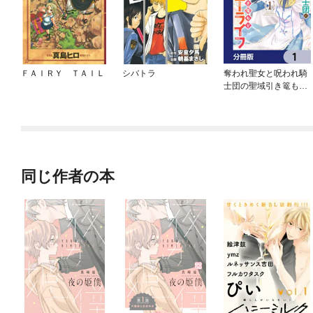
ＦＡＩＲＹ ＴＡＩＬ
シバトラ
奪われ聖女と呪われ騎
士団の聖域引き篭もり
スローライフ【分冊
版】
同じ作者の本