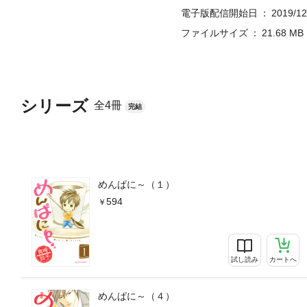
電子版配信開始日
2019/12
ファイルサイズ
21.68 MB
シリーズ
全4冊
完結
めんぱに～（１）
594
試し読み
カートへ
めんぱに～（４）