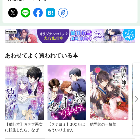
あわせてよく買われている本
【単行本】おデブ悪女
【タテヨミ】あなたは
結界師の一輪華
バッ
に転生したら、なぜか
もういりません
ロイ
ラスボス王子様に執着
今世