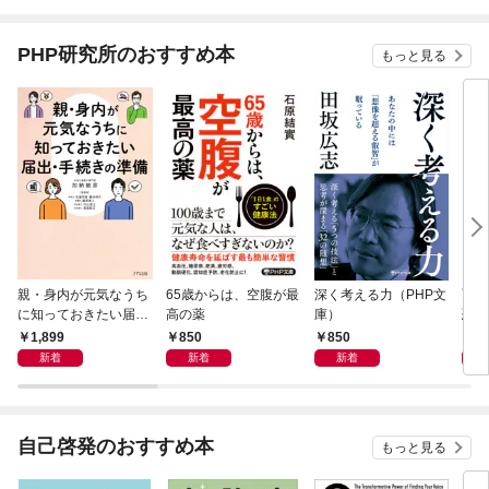
されています
りが
てく
OMI
PHP研究所のおすすめ本
もっと見る
親・身内が元気なうち
65歳からは、空腹が最
深く考える力（PHP文
面白
に知っておきたい届
高の薬
庫）
恐竜
出・手続きの準備（き
1,899
850
850
9
ずな出版）
新着
新着
新着
自己啓発のおすすめ本
もっと見る