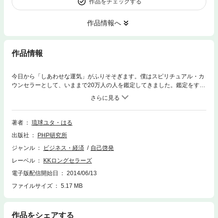
作品をチェックする
作品情報へ
作品情報
今日から「しあわせな運気」がふりそそぎます。僕はスピリチュアル・カ
ウンセラーとして、いままで20万人の人を鑑定してきました。鑑定をする
中で、はっきりしたのは「運のいい人」と「運の悪い人」は確かに存在す
るということ。しかし、「運がいい人」も「運が悪い人」も、実は「神さ
まから与えられている条件は同じ」なのです。運はいくらでも変えられる
のです。あなたの「思い」「言葉」「行動」しだいで……。
著者
琉球ユタ・はる
出版社
PHP研究所
ジャンル
ビジネス・経済
自己啓発
レーベル
KKロングセラーズ
電子版配信開始日
2014/06/13
ファイルサイズ
5.17 MB
作品をシェアする