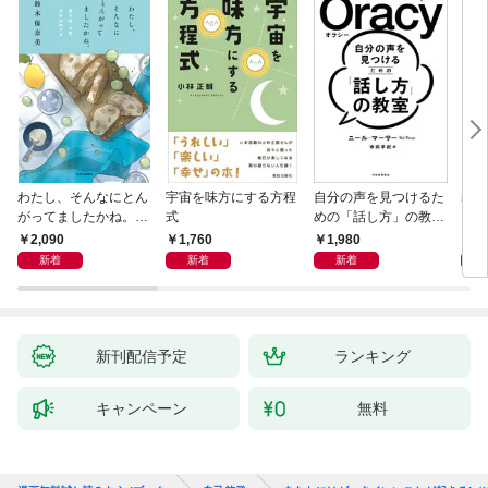
わたし、そんなにとん
宇宙を味方にする方程
自分の声を見つけるた
基地
がってましたかね。
式
めの「話し方」の教
るた
獅子座、Ａ型、丙午は
室 Ｏｒａｃｙ（オラ
2,090
1,760
1,980
2,
めぐる
シー）
新着
新着
新着
新刊配信予定
ランキング
キャンペーン
無料