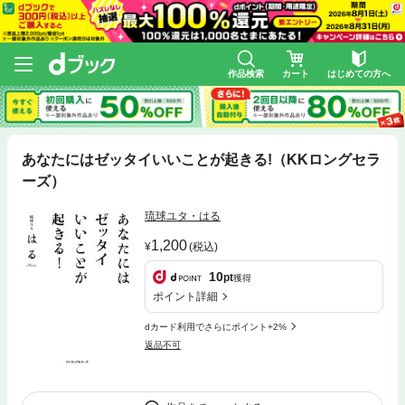
作品検索
カート
はじめての方へ
あなたにはゼッタイいいことが起きる!（KKロングセラ
ーズ）
琉球ユタ・はる
1,200
(税込)
10
pt
獲得
ポイント詳細
dカード利用でさらにポイント+2%
返品不可