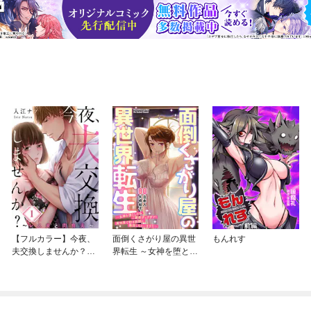
【フルカラー】今夜、
面倒くさがり屋の異世
もんれす
夫交換しませんか？～
界転生 ～女神を堕とし
レス夫と肉食夫～
たらご褒美ザックザ
ク！ 異世界で好き放題
に無双しちゃいま
す！！～【フルカラ