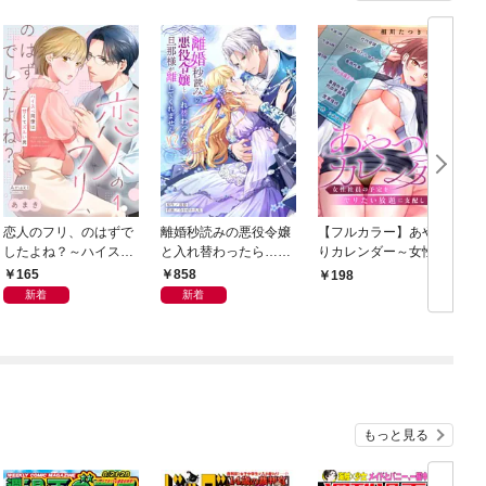
恋人のフリ、のはずで
離婚秒読みの悪役令嬢
【フルカラー】あやつ
したよね？～ハイスぺ
と入れ替わったら…旦
りカレンダー～女性社
同僚は甘くてズルい男
那様が離してくれませ
員の予定をヤリたい放
165
858
198
１
ん！？【単行本版】
題に支配します１
新着
新着
【電子限定】
もっと見る