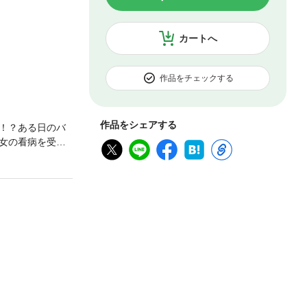
カートへ
作品をチェックする
作品をシェアする
！？ある日のバ
女の看病を受け
とこうしたかっ
きず――果たし