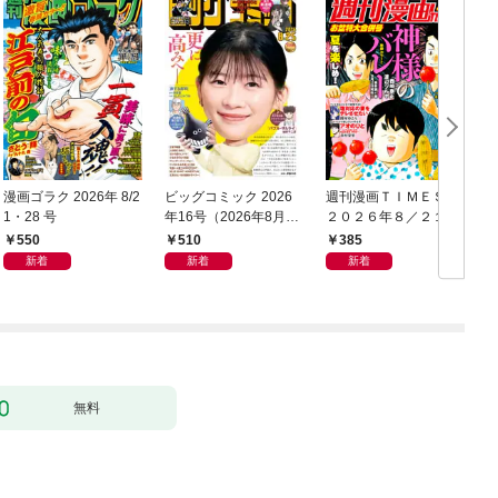
漫画ゴラク 2026年 8/2
ビッグコミック 2026
週刊漫画ＴＩＭＥＳ
1・28 号
年16号（2026年8月7
２０２６年８／２１・
日発売）
２８合併号
550
510
385
新着
新着
新着
無料