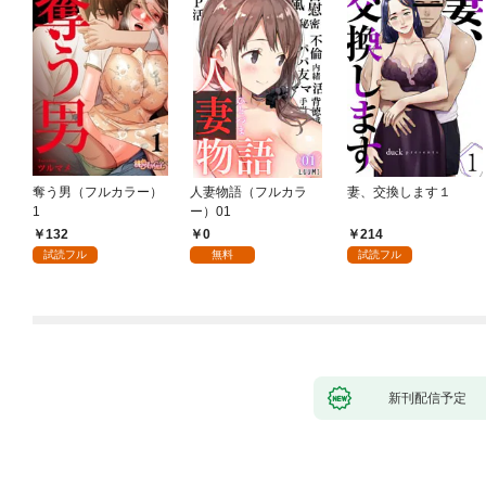
奪う男（フルカラー）
人妻物語（フルカラ
妻、交換します１
1
ー）01
132
0
214
試読フル
無料
試読フル
新刊配信予定