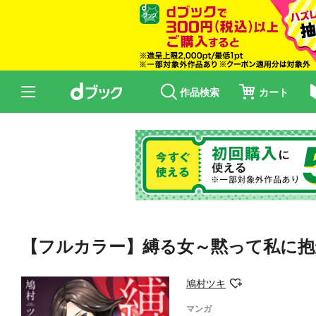
作品検索
カート
【フルカラー】縛る女～黙って私に抱
鳩村ツキ
マンガ