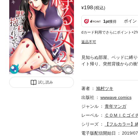
198
(税込)
ポイン
1
pt
獲得
dカード利用でさらにポイント+2
返品不可
見知らぬ部屋、ベッドに縛り
イト帰り、突然背後からの衝
ていた。妖艶な雰囲気を持つ
たのよ…」朦朧とする意識の
試し読み
て俺はこの部屋から無事抜け
著者
鳩村ツキ
出版社
wwwave comics
ジャンル
青年マンガ
レーベル
ＣＯＭＩＣゴイ
シリーズ
【フルカラー】
電子版配信開始日
2019/07