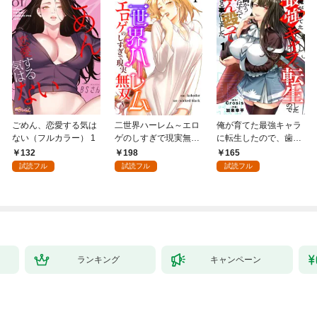
ごめん、恋愛する気は
二世界ハーレム～エロ
俺が育てた最強キャラ
ない（フルカラー） 1
ゲのしすぎで現実無双
に転生したので、歯向
～１
かうヤツはすべてぶん
132
198
165
殴って生きる事にしま
試読フル
試読フル
試読フル
した。１
ランキング
キャンペーン