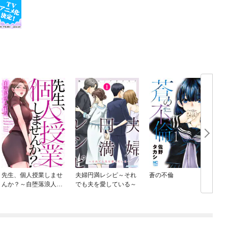
先生、個人授業しませ
夫婦円満レシピ～それ
蒼の不倫
んか？～自堕落浪人性
でも夫を愛している～
活