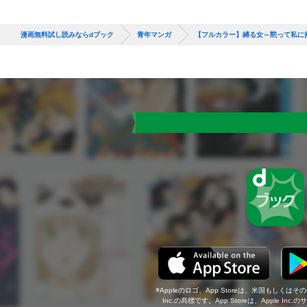
漫画無料試し読みならdブック
青年マンガ
【フルカラー】縛る女～黙って私に
Appleのロゴ、App Storeは、米国もしくはそ
Inc.の商標です。App Storeは、Apple In