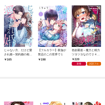
じゃない方、だけど愛
【フルカラー】夜伽が
色欲覇道～魔力と精力
され婚～契約婚の相手
禁忌のこの世界で１
ツヨツヨなので２４時
は一途すぎる社長１
間無双します～１
220
165
198
新着
試読フル