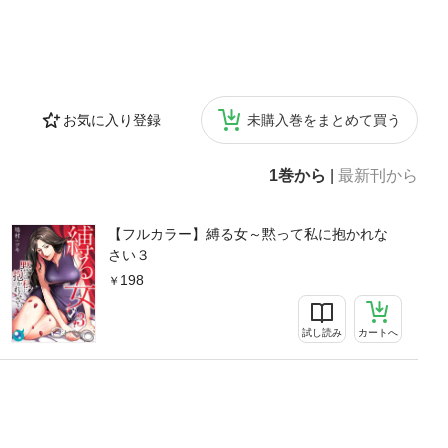
お気に入り登録
未購入巻をまとめて買う
1巻から
|
最新刊から
【フルカラー】縛る女～黙って私に抱かれな
さい３
198
試し読み
カートへ