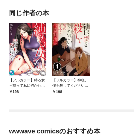
同じ作者の本
【フルカラー】縛る女
【フルカラー】神様、
～黙って私に抱かれな
僕を殺してください～
さい１
男の身体で生まれた地
198
198
獄１
wwwave comicsのおすすめ本