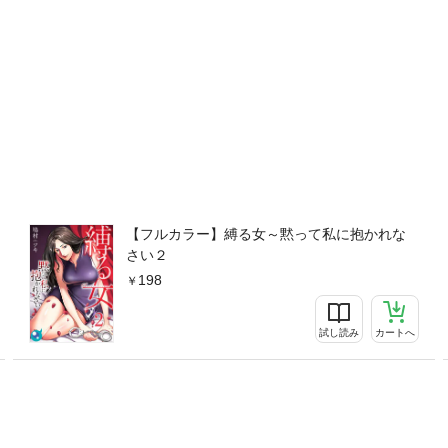
【フルカラー】縛る女～黙って私に抱かれな
さい２
198
試し読み
カートへ