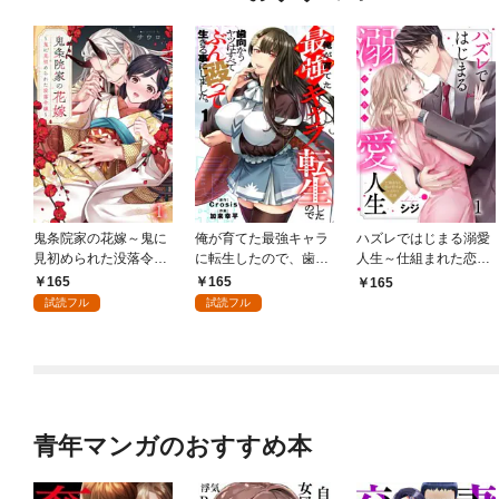
鬼条院家の花嫁～鬼に
俺が育てた最強キャラ
ハズレではじまる溺愛
見初められた没落令嬢
に転生したので、歯向
人生～仕組まれた恋の
～１
かうヤツはすべてぶん
相手はハイスぺ社長１
165
165
165
殴って生きる事にしま
試読フル
試読フル
した。１
青年マンガのおすすめ本