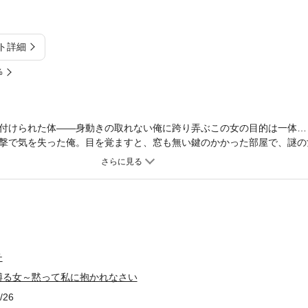
ト詳細
%
付けられた体――身動きの取れない俺に跨り弄ぶこの女の目的は一体…
撃で気を失った俺。目を覚ますと、窓も無い鍵のかかった部屋で、謎の
親切な女の対応に心を許しかけた途端、露わになる危険な本性。「ずっ
中、ベッドに手錠で縛り付けられた俺は、興奮し襲いかかる女に抵抗で
出すことができるのか…？
チ
縛る女～黙って私に抱かれなさい
/26