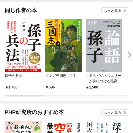
同じ作者の本
もっと見る
孫子の兵法
マンガ三國志【上】
世界のビジネスエリー
中国
トが身につける最高の
教養 論語と孫子
1,760
586
1,500
9
PHP研究所のおすすめ本
もっと見る