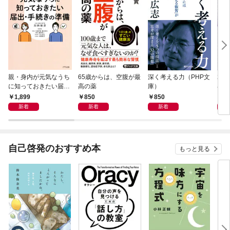
親・身内が元気なうち
65歳からは、空腹が最
深く考える力（PHP文
20
に知っておきたい届
高の薬
庫）
界史
出・手続きの準備（き
1,899
850
850
1,
ずな出版）
新着
新着
新着
自己啓発のおすすめ本
もっと見る