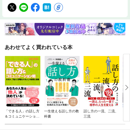
あわせてよく買われている本
「できる人」の話し方
一生使える話し方の教
話し方の一流、二流、
【単
＆コミュニケーション
科書
三流
に転
術
ラス
され