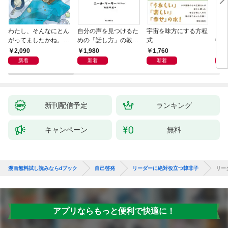
わたし、そんなにとん
自分の声を見つけるた
宇宙を味方にする方程
「考
がってましたかね。
めの「話し方」の教
式
中で
獅子座、Ａ型、丙午は
室 Ｏｒａｃｙ（オラ
却！
2,090
1,980
1,760
1,
めぐる
シー）
術大
新着
新着
新着
新刊配信予定
ランキング
キャンペーン
無料
漫画無料試し読みならdブック
自己啓発
リーダーに絶対役立つ韓非子
リー
アプリならもっと便利で快適に！