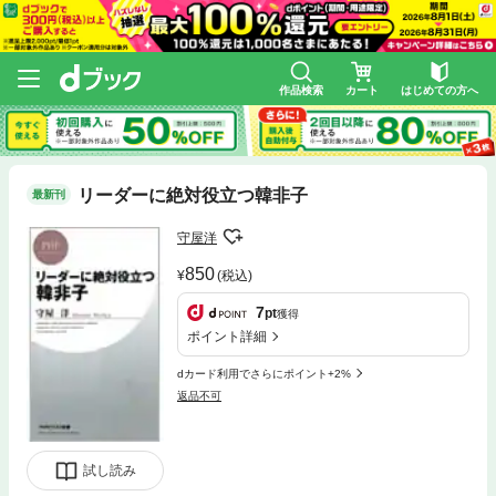
作品検索
カート
はじめての方へ
リーダーに絶対役立つ韓非子
最新刊
守屋洋
850
(税込)
7
pt
獲得
ポイント詳細
dカード利用でさらにポイント+2%
返品不可
試し読み