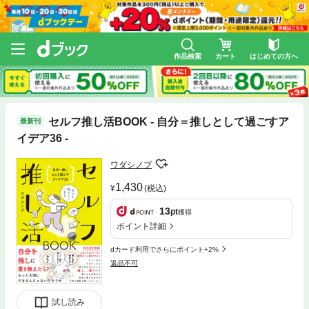
作品検索
カート
はじめての方へ
セルフ推し活BOOK - 自分＝推しとして過ごすア
最新刊
イデア36 -
ワダシノブ
1,430
(税込)
13
pt
獲得
ポイント詳細
dカード利用でさらにポイント+2%
返品不可
試し読み