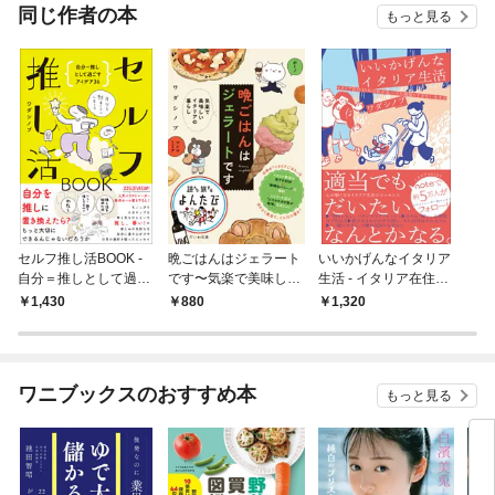
同じ作者の本
もっと見る
セルフ推し活BOOK -
晩ごはんはジェラート
いいかげんなイタリア
自分＝推しとして過ご
です〜気楽で美味しい
生活 - イタリア在住15
すアイデア36 -
イタリアの暮らし
年の私が見つけた頑張
1,430
880
1,320
りすぎない生き方 -
ワニブックスのおすすめ本
もっと見る