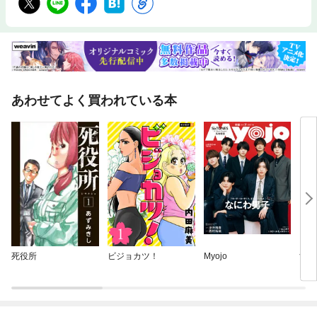
「推し（わたし）の努力を安売りしない」「対人関係はあくまでもファン
サービス」Chapter３ Action 日常が色づくファン行動のエッセンス推
し（わたし）のファンになってみる「幸せのために徳を積む」「推し（わ
たし）が喜ぶ差し入れをする」「推し（わたし）のファンミーティングを
開催する」…etc.【著者プロフィール】ワダ シノブ広島県生まれ、イタリ
ア・トリノ在住のイラストレーター。イタリア人の夫と２人の子どもたち
と暮らしている。イラストの仕事のみならず、マンガやエッセイなど多岐
あわせてよく買われている本
にわたり活動中。幅広い年齢層の人物を描き、特に中年層の絵を描くのが
得意。たわいない日常のワンシーンを切り取ったマンガがSNSでたちまち
話題に。実は就職氷河期世代ど真ん中で、周りとの調和を優先してしまっ
たり、ちょっぴりネガティブなところがある。趣味は、推し活とスケッチ
とスタンドアップコメディ。著書に『いいかげんなイタリア生活』（小
社）、『晩ごはんはジェラートです』（大和書房）がある。X： @shino
burunInstagram： @shino.img
死役所
ビジョカツ！
Myojo
すこ
ちの