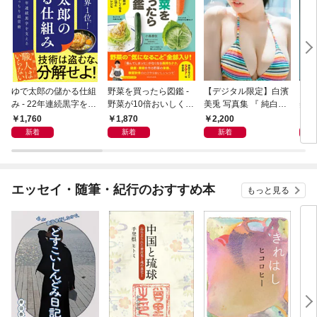
ゆで太郎の儲かる仕組
野菜を買ったら図鑑 -
【デジタル限定】白濱
【デ
み - 22年連続黒字を支
野菜が10倍おいしくな
美兎 写真集 『 純白の
美な
えるがっちり経営術 -
る保存法と64のレシピ
プリズム 』
Best
1,760
1,870
2,200
2,
-
新着
新着
新着
エッセイ・随筆・紀行のおすすめ本
もっと見る