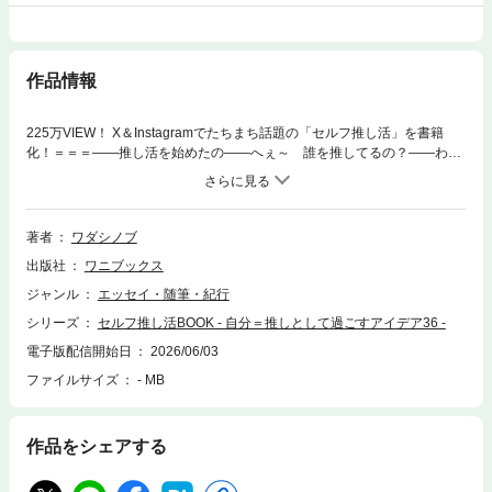
作品情報
225万VIEW！ X＆Instagramでたちまち話題の「セルフ推し活」を書籍
化！＝＝＝――推し活を始めたの――へぇ～ 誰を推してるの？――わた
し＝＝＝自分のことを推しに置き換えてみたら？「推し、尊い！」という
慈しみを自分に向けてみたら？もっと自分を大切にできるんじゃないだろ
うか――。人気イラストレーター・漫画家ワダシノブによる、オール書き
下ろしの新作エッセイ。これまで応援していた「推し」の活動休止をきっ
著者
ワダシノブ
かけに、著者に「セルフ推し活」のアイデアが舞い降りてきました。自分
出版社
ワニブックス
を大切にすることは苦手でも、「推し活」ならできるはず！と思い、ほか
の人に注いできたエネルギーを自分に戻す心がけ、日常の工夫を36個、自
ジャンル
エッセイ・随筆・紀行
身の生い立ちや考え方のクセをひもときながら綴りました。あなたにあな
シリーズ
セルフ推し活BOOK - 自分＝推しとして過ごすアイデア36 -
たを推す力が湧いてきますように。こんな人におすすめ！・「自分がちょ
っと我慢すればうまく回るから……」と自分を後回しにしてしまう人・
電子版配信開始日
2026/06/03
「周りからの期待に応えなければ！」と頑張りすぎてしまう人・推し疲れ
ファイルサイズ
- MB
に悩んでいる人《Contents》Chapter１ Mind 推し＝わたしを捉えなお
す心の準備普段推しのアイドルに想う気持ちを、愛や期待を自分に向ける
「推しに言わないこと、わたしにも言わない」「他人の言葉で上書きしな
作品をシェアする
い」「推し（わたし）の夢なら全力応援」「推し（わたし）の頑張りに感
謝」Chapter２ Lifehack 推し（わたし）仕様で暮らす日常の選択推し
（わたし）を労わって生活する「推し（わたし）の服は適当に選ばない」