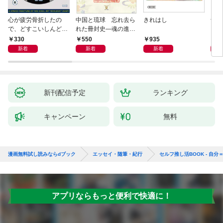
心が疲労骨折したの
中国と琉球 忘れ去ら
きれはし
母が
で、どすこいしんどみ
れた冊封史―魂の進化
日記
―
330
550
935
1,
新着
新着
新着
新刊配信予定
ランキング
キャンペーン
無料
漫画無料試し読みならdブック
エッセイ・随筆・紀行
セルフ推し活BOOK - 自分
アプリならもっと便利で快適に！