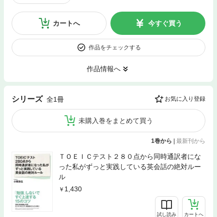
カートへ
今すぐ買う
作品をチェックする
作品情報へ
シリーズ
全1冊
お気に入り登録
未購入巻をまとめて買う
1巻から
|
最新刊から
ＴＯＥＩＣテスト２８０点から同時通訳者にな
った私がずっと実践している英会話の絶対ルー
ル
1,430
試し読み
カートへ