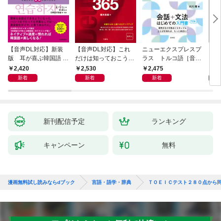
【音声DL対応】新装
【音声DL対応】これ
ニューエクスプレスプ
【音
版 耳が喜ぶ韓国語 リ
だけは知っておこう！
ラス トルコ語［音声
イタ
スニング体得トレーニ
新装版 会話と作文に
DL版］
よく
2,420
2,530
2,475
2,
ング
役立つドイツ語定型表
新着
新着
新着
現365
新刊配信予定
ランキング
キャンペーン
無料
漫画無料試し読みならdブック
言語・語学・辞典
ＴＯＥＩＣテスト２８０点から