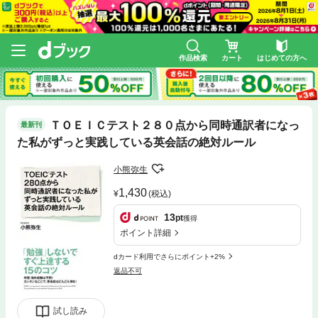
作品検索
カート
はじめての方へ
ＴＯＥＩＣテスト２８０点から同時通訳者になっ
最新刊
た私がずっと実践している英会話の絶対ルール
小熊弥生
1,430
(税込)
13
pt
獲得
ポイント詳細
dカード利用でさらにポイント+2%
返品不可
試し読み