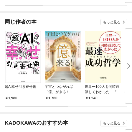
が答えるお香の疑問70
「超効率」勉強法
ラス
改訂版
され
同じ作者の本
もっと見る
超AI幸せ引き寄せ術
宇宙とつながれば
世界一100人を同時通
「英
「億」が来る！
訳してわかった 「最
教科
速」で結果を出す人の
その
1,980
1,760
1,540
5
成功哲学
KADOKAWAのおすすめ本
もっと見る