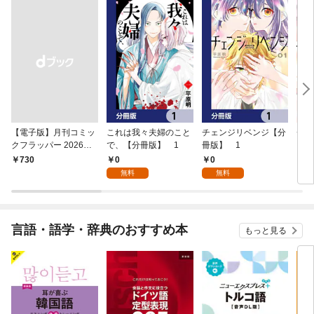
【電子版】月刊コミッ
これは我々夫婦のこと
チェンジリベンジ【分
チェ
クフラッパー 2026年9
で、【分冊版】 1
冊版】 1
月号
0
0
￥730
7
無料
無料
言語・語学・辞典のおすすめ本
もっと見る