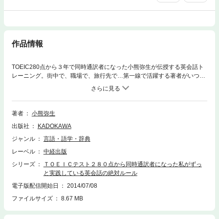
作品情報
TOEIC280点から３年で同時通訳者になった小熊弥生が伝授する英会話ト
レーニング。街中で、職場で、旅行先で…第一線で活躍する著者がいつも
実行している「14のコツ」で、英会話はどんどん上達します！※音声デー
タは、中経出版のホームページから無料でダウンロードできます。電子書
籍そのものに含まれているわけではございませんので、あらかじめご了承
ください。
著者
小熊弥生
出版社
KADOKAWA
ジャンル
言語・語学・辞典
レーベル
中経出版
シリーズ
ＴＯＥＩＣテスト２８０点から同時通訳者になった私がずっ
と実践している英会話の絶対ルール
電子版配信開始日
2014/07/08
ファイルサイズ
8.67 MB