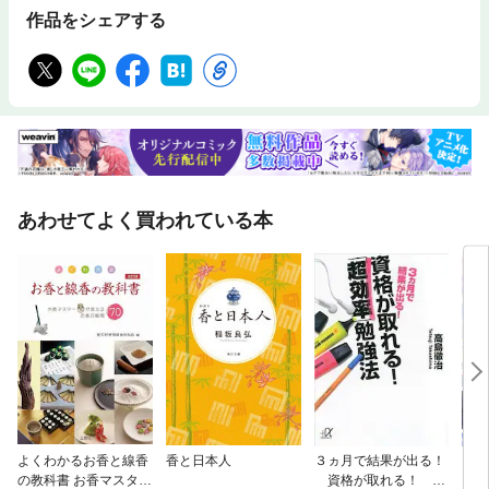
作品をシェアする
あわせてよく買われている本
よくわかるお香と線香
香と日本人
３ヵ月で結果が出る！
【単
の教科書 お香マスター
資格が取れる！
に転