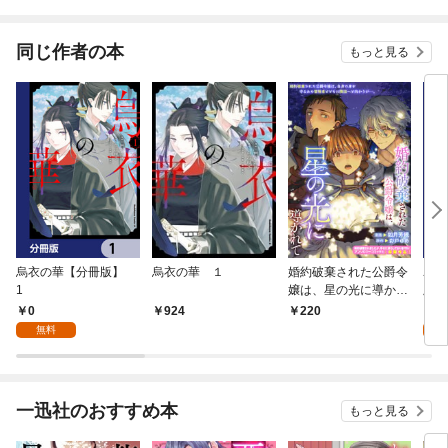
同じ作者の本
もっと見る
烏衣の華【分冊版】
烏衣の華 １
婚約破棄された公爵令
ユア
1
嬢は、星の光に導かれ
版】
て
0
0
924
220
無料
一迅社のおすすめ本
もっと見る