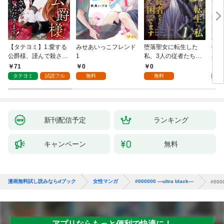
【タテヨミ】1.愛する
みせあいっこフレンド
堕落聖女に転生した
授か
公爵様、謹んで殺させ
1
私、3人の従者たちに
身籠
ていただきます！
抱かれて困ってます 第
して
71
0
0
2
1話
タテヨミ
試読フル
無料
無料
試
新刊配信予定
ランキング
キャンペーン
無料
漫画無料試し読みならdブック
女性マンガ
#000000 ―ultra black―
#0000
アプリならもっと便利で快適に！