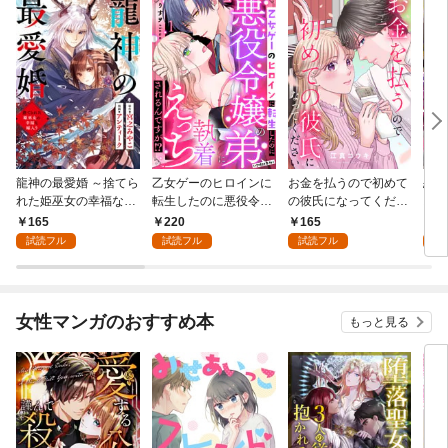
龍神の最愛婚 ～捨てら
乙女ゲーのヒロインに
お金を払うので初めて
恋を
れた姫巫女の幸福な嫁
転生したのに悪役令嬢
の彼氏になってくださ
スが
入り～: 1
の弟（攻略対象外）に
い: 1
溺愛
165
220
165
2
執着えっちされるんで
試読フル
試読フル
試読フル
試
すが！？: 1
女性マンガのおすすめ本
もっと見る