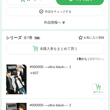
作品をチェックする
作品情報へ
全7冊
シリーズ
お気に入り登録
完結
未購入巻をまとめて買う
1巻から
|
最新刊から
#000000 ―ultra black―: 1
607
カートへ
#000000 ―ultra black―: 2