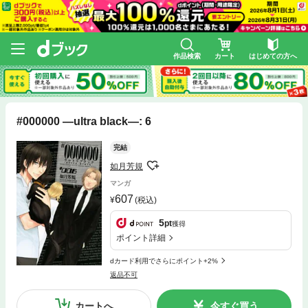
作品検索
カート
はじめての方へ
#000000 ―ultra black―: 6
完結
如月芳規
マンガ
607
(税込)
5
pt
獲得
ポイント詳細
dカード利用でさらにポイント+2%
返品不可
カートへ
今すぐ買う