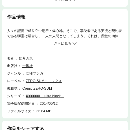
作品情報
人々の記憶で成り立つ場所・爆心地。そこで、享受者である実虎と契約者
である獅堂は融合し、一人の人間となってしまう。それは、獅堂の肉体の
死と、実虎の精神の死を意味するものだった。しかし実虎は、父や獅堂の
母が生きている世界で再び目を覚ます。獅堂の、体の中で――…。
著者
如月芳規
出版社
一迅社
ジャンル
女性マンガ
レーベル
ZERO-SUMコミックス
掲載誌
Comic ZERO-SUM
シリーズ
#000000 ―ultra black―
電子版配信開始日
2014/05/12
ファイルサイズ
36.64 MB
作品をシェアする