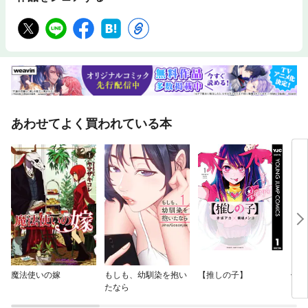
あわせてよく買われている本
魔法使いの嫁
もしも、幼馴染を抱い
【推しの子】
僕だ
たなら