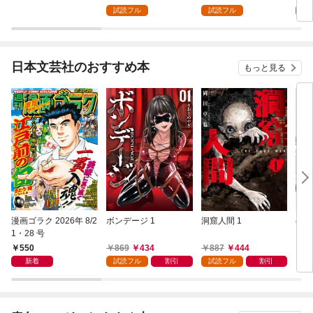
ただけにもかかわら
る【分冊版】１
試読フル
試読フル
ず、知らないうちに最
強の魔術師になってい
たようです～1（分冊
版）
日本文芸社のおすすめ本
もっと見る
漫画ゴラク 2026年 8/2
ボンデージ 1
洞窟人間 1
ほた
1・28 号
【単
L①
550
869
434
887
444
1
新着
試読フル
割引
試読フル
割引