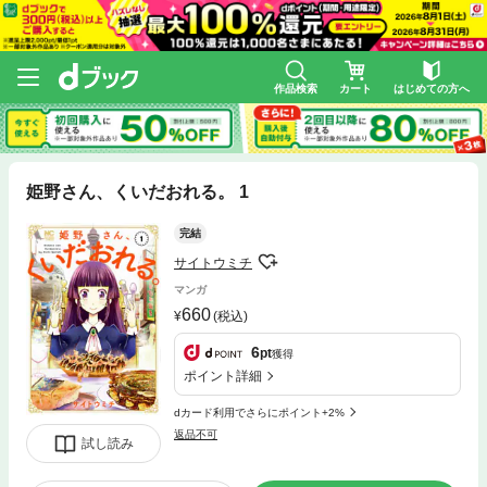
作品検索
カート
はじめての方へ
姫野さん、くいだおれる。 1
完結
サイトウミチ
マンガ
660
(税込)
6
pt
獲得
ポイント詳細
dカード利用でさらにポイント+2%
返品不可
試し読み