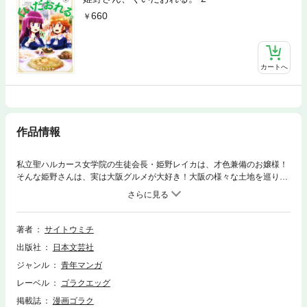
660
カートへ
作品情報
私立聖ハルカース女学院の生徒会長・姫野レイカは、才色兼備のお嬢様！
そんな姫野さんは、実は大阪グルメが大好き！大阪の様々な土地を巡り、
串カツ、お好み焼き、焼き肉、バッテラ、関西風おでん、たこ焼きなどな
ど食い尽くす!!
著者
サイトウミチ
出版社
日本文芸社
ジャンル
青年マンガ
レーベル
ゴラクエッグ
掲載誌
漫画ゴラク