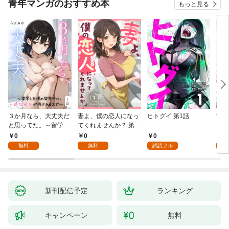
青年マンガのおすすめ本
もっと見る
３か月なら、大丈夫だ
妻よ、僕の恋人になっ
ヒトグイ 第1話
世界
と思ってた。～留学し
てくれませんか？ 第1
レベ
た僕の留守中に、一途
話
0
0
0
0
な彼女が汚されるまで
無料
無料
試読フル
～ 1話
新刊配信予定
ランキング
キャンペーン
無料