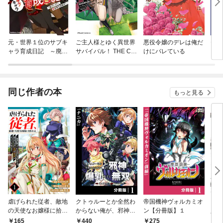
元・世界１位のサブキ
ご主人様とゆく異世界
悪役令嬢のデレは俺だ
セッ
ャラ育成日記 ～廃プ
サバイバル！ THE CO
けにバレている
ン！
レイヤー、異世界を攻
MIC
略中！～
同じ作者の本
もっと見る
虐げられた従者、敵地
クトゥルーとか全然わ
帝国機神ヴォルカミオ
【無
の天使なお嬢様に拾わ
からない俺が、邪神の
ン【分冊版】１
人生
れる ～命令に従ってい
力で爆乳女子と無双す
1話
440
275
0
165