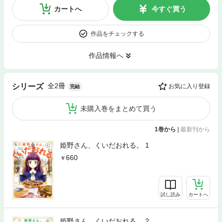
カートへ
今すぐ買う
作品をチェックする
作品情報へ
全2冊
シリーズ
お気に入り登録
完結
未購入巻をまとめて買う
1巻から
|
最新刊から
姫野さん、くいだおれる。 1
660
試し読み
カートへ
姫野さん、くいだおれる。 2