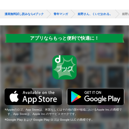
漫画無料試し読みならdブック
青年マンガ
姫野さん、くいだおれる。
姫野
アプリならもっと便利で快適に！
Appleのロゴ、App Storeは、米国もしくはその他の国や地域におけるApple Inc.の商標で
す。App Storeは、Apple Inc.のサービスマークです。
Google Play および Google Play ロゴは Google LLC の商標です。