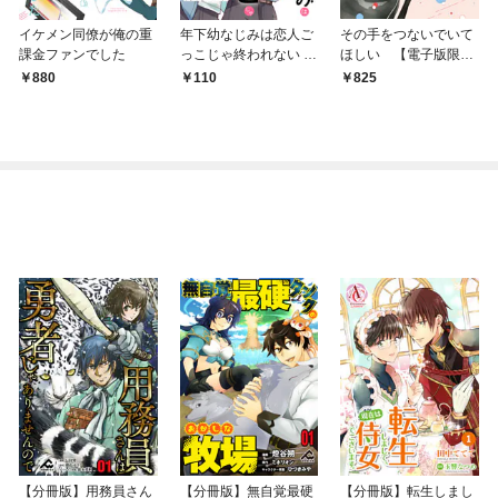
イケメン同僚が俺の重
年下幼なじみは恋人ご
その手をつないでいて
課金ファンでした
っこじゃ終われない 第
ほしい 【電子版限定
1話
カラーページ収録】
880
110
825
【分冊版】用務員さん
【分冊版】無自覚最硬
【分冊版】転生しまし