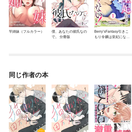
竿姉妹（フルカラー）
僕、あなたの彼氏なの
Berry’sFantasy引きこ
で。 分冊版
もり令嬢は皇妃になん
てなりたくない！～強
面皇帝の溺愛が駄々漏
れで困ります～
同じ作者の本