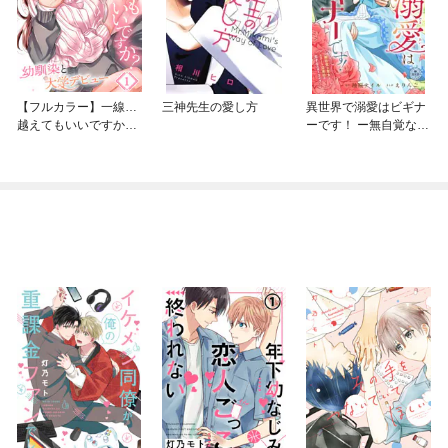
【フルカラー】一線…
三神先生の愛し方
異世界で溺愛はビギナ
越えてもいいですか？
ーです！ ー無自覚な聖
～幼馴染と大学デビュ
女とエリート辺境伯の
ー～
恋するスローライフー
【マイクロ】