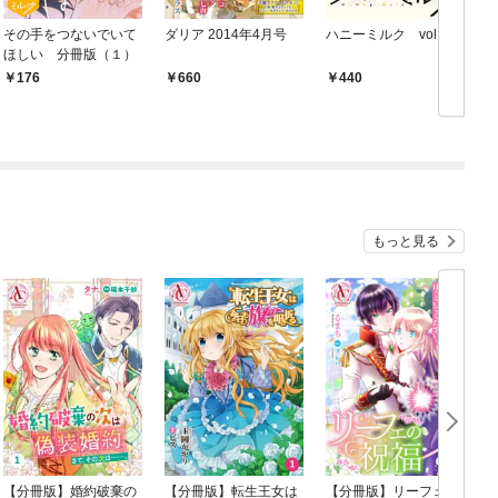
その手をつないでいて
ダリア 2014年4月号
ハニーミルク vol.1
ほしい 分冊版（１）
176
660
440
もっと見る
【分冊版】婚約破棄の
【分冊版】転生王女は
【分冊版】リーフェの