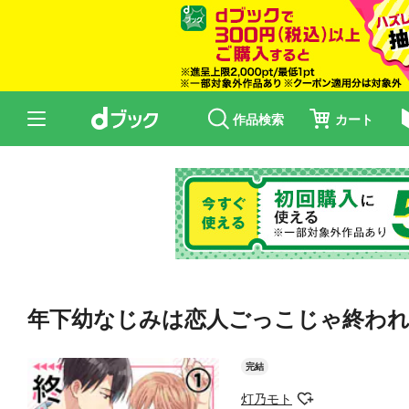
作品検索
カート
年下幼なじみは恋人ごっこじゃ終われ
完結
灯乃モト