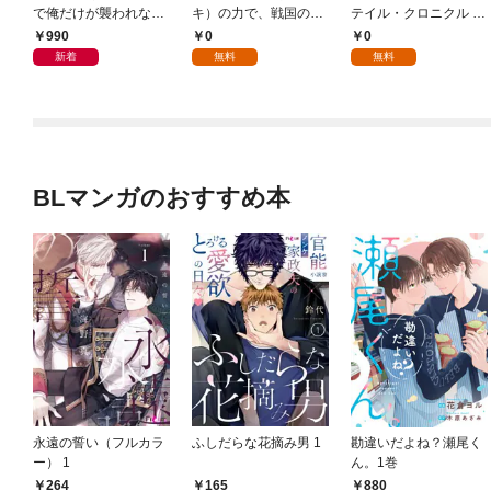
で俺だけが襲われない
キ）の力で、戦国の世
テイル・クロニクル ～
時子 IF STORY 1
を駆け抜ける。 第1話
空気読まない異世界ラ
990
0
0
イフ～ 第1話
新着
無料
無料
BLマンガのおすすめ本
永遠の誓い（フルカラ
ふしだらな花摘み男 1
勘違いだよね？瀬尾く
ー） 1
ん。1巻
264
165
880