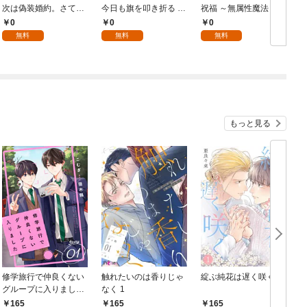
次は偽装婚約。さて、
今日も旗を叩き折る 第
祝福 ～無属性魔法しか
その次は……。 第1話
1話（アリアンローズ
使えない落ちこぼれと
0
0
0
（アリアンローズコミ
コミックス）
してほっといてくださ
無料
無料
無料
ックス）
い～ 第1話（アリアン
ク
ローズコミックス）
もっと見る
修学旅行で仲良くない
触れたいのは香りじゃ
綻ぶ純花は遅く咲く 1
グループに入りました
なく 1
【単話版】1巻
165
165
165