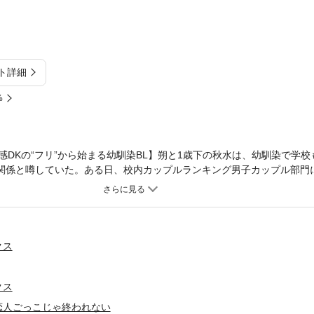
ト詳細
%
感DKの“フリ”から始まる幼馴染BL】朔と1歳下の秋水は、幼馴染で学
”関係と噂していた。ある日、校内カップルランキング男子カップル部門
と抗議する朔だが、女子カップル部門の二人の仲睦まじい姿を目撃。彼
のフリをしようと言いだす。すると、朔に片想いしている秋水は、もち
より配信されていた「カタコイ×幼なじみ」を改題し、1～4話に加筆修正
のです。重複購入にご注意下さい。
クス
クス
恋人ごっこじゃ終われない