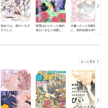
初めては、弟のトモダ
喧嘩ばかりだった婚約
大嫌いだった幼馴染
チでした
者がいきなり溺愛して
に、契約結婚を持ちか
きます【単行本版】
けられました
C
もっと見る