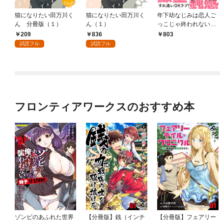
猫になりたい田万川く
猫になりたい田万川く
年下幼なじみは恋人ご
ん 分冊版（１）
ん（１）
っこじゃ終われない
【コミックス版】【電
209
836
803
子限定描き下ろし漫画
試読フル
試読フル
付き】
フロンティアワークスのおすすめ本
ゾンビのあふれた世界
【分冊版】銭（インチ
【分冊版】フェアリー