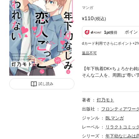
マンガ
110
(税込)
ポイン
1
pt
獲得
dカード利用でさらにポイント+2
返品不可
【年下執着DK×ちょろかわ鈍
そんな二人を、周囲は“尊い
しまう。「事実じゃない！」
試し読み
否定しないため、むしろ恋人
で…!?※本作品は、スキマ
著者
灯乃モト
き下ろしの続編を追加したも
出版社
フロンティアワー
ジャンル
BLマンガ
レーベル
リラクトコミッ
シリーズ
年下幼なじみは