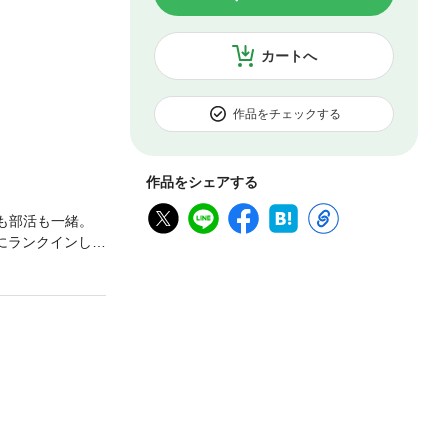
カートへ
作品をチェックする
作品をシェアする
校も部活も一緒。
にランクインして
女たちの関係を
ろん乗り気
を行った上で、描