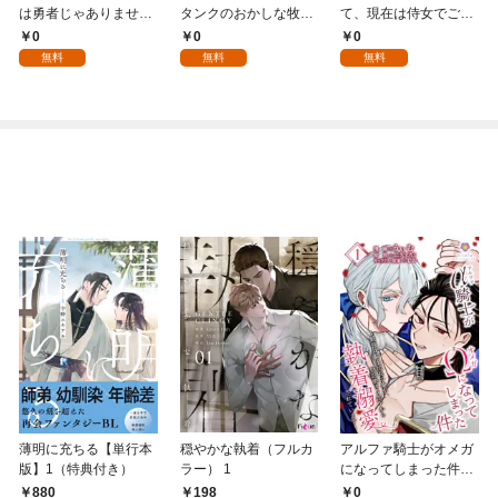
は勇者じゃありません
タンクのおかしな牧場
て、現在は侍女でござ
ので 第1話
第1話
います。 第1話（アリ
0
0
0
アンローズコミック
無料
無料
無料
ス）
薄明に充ちる【単行本
穏やかな執着（フルカ
アルファ騎士がオメガ
版】1（特典付き）
ラー） 1
になってしまった件～
最強α騎士団長の俺
0
880
198