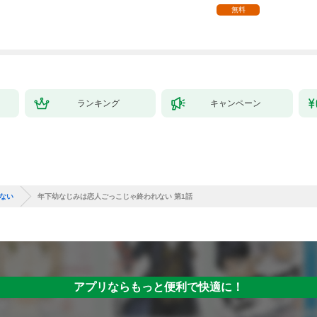
が、世話焼きα部下か
無料
ら執着溺愛されていま
す～【第1話】（ヴィ
オラコミックス）
ランキング
キャンペーン
ない
年下幼なじみは恋人ごっこじゃ終われない 第1話
アプリならもっと便利で快適に！