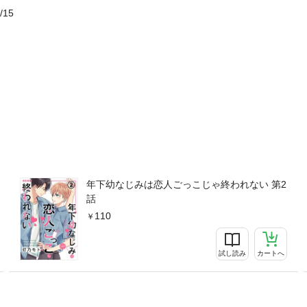
/15
年下幼なじみは恋人ごっこじゃ終われない 第2
話
110
試し読み
カートへ