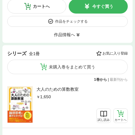
カートへ
今すぐ買う
作品をチェックする
作品情報へ
シリーズ
全1冊
お気に入り登録
未購入巻をまとめて買う
1巻から
|
最新刊から
大人のための算数教室
1,650
試し読み
カートへ