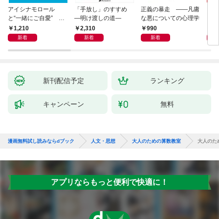
アイシナモロール
「手放し」のすすめ
正義の暴走 ――凡庸
リヴ
と“一緒にご自愛” ～
―明け渡しの道―
な悪についての心理学
イト
自分を好きになるため
1,210
2,310
990
2,
の56のコツ～
新着
新着
新着
新刊配信予定
ランキング
キャンペーン
無料
漫画無料試し読みならdブック
人文・思想
大人のための算数教室
大人のた
アプリならもっと便利で快適に！