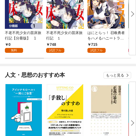
不老不死少女の苗床旅
不老不死少女の苗床旅
はにとらっ！ 召喚勇者
ダ・
行記【分冊版】 1
行記 １
をハメるハニートラッ
年9
プ包囲網 1
0
748
715
9
無料
試読フル
試読フル
人文・思想のおすすめ本
もっと見る