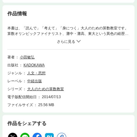
作品情報
本書は、「読んで」「考えて」「身につく」大人のための算数教室です。
算数オリンピックファイナリスト、灘中・灘高、東大という異色の経歴を
持つ著者が、学校では教えてくれない「算数の新しい楽しみ方」を教えて
くれる１冊です。厳選された傑作良問を解きながら、著者が独自に開発し
た「７ステップ思考法」を身につけましょう！
著者
小田敏弘
出版社
KADOKAWA
ジャンル
人文・思想
レーベル
中経出版
シリーズ
大人のための算数教室
電子版配信開始日
2014/07/13
ファイルサイズ
25.56 MB
作品をシェアする