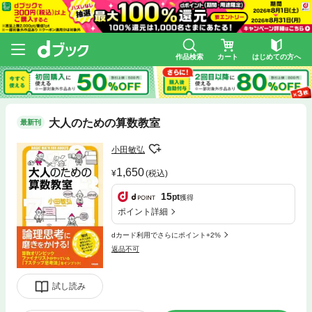
作品検索
カート
はじめての方へ
大人のための算数教室
最新刊
小田敏弘
1,650
(税込)
15
pt
獲得
ポイント詳細
dカード利用でさらにポイント+2%
返品不可
試し読み