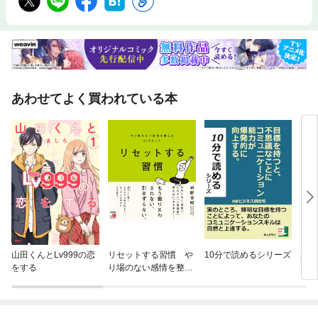
あわせてよく買われている本
山田くんとLv999の恋
リセットする習慣 や
10分で読めるシリーズ
がん
をする
り場のない感情を整え
る62のヒント