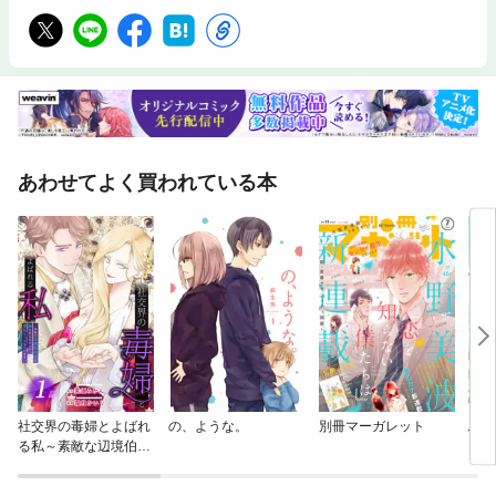
あわせてよく買われている本
社交界の毒婦とよばれ
の、ような。
別冊マーガレット
ふつ
る私～素敵な辺境伯令
息に腕を折られたの
で、責任とってもらい