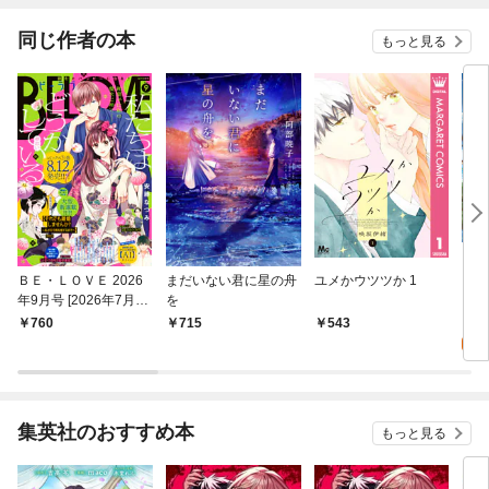
ます～［ばら売り］
同じ作者の本
もっと見る
ＢＥ・ＬＯＶＥ 2026
まだいない君に星の舟
ユメかウツツか 1
どこ
年9月号 [2026年7月31
を
いる
日発売]
7
760
715
543
試
集英社のおすすめ本
もっと見る