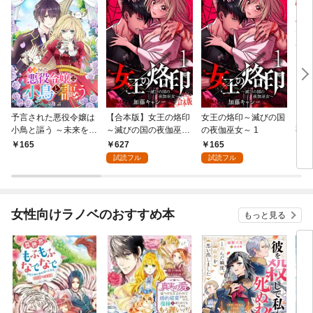
予言された悪役令嬢は
【合本版】女王の烙印
女王の烙印～滅びの国
【単
小鳥と謳う ～未来を知
～滅びの国の夜伽巫女
の夜伽巫女～ 1
熟れ
る専属執事に「君を救
～ 1
たり
627
165
165
1
う」と言われました～
試読フル
試読フル
分冊版 第1話
女性向けラノベのおすすめ本
もっと見る