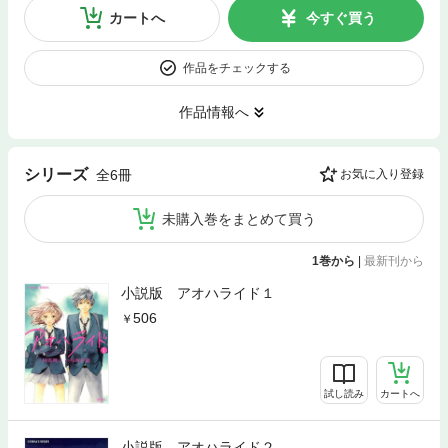
カートへ
今すぐ買う
作品をチェックする
作品情報へ
シリーズ
全6冊
お気に入り登録
未購入巻をまとめて買う
1巻から
|
最新刊から
小説版 アオハライド１
506
試し読み
カートへ
小説版 アオハライド２