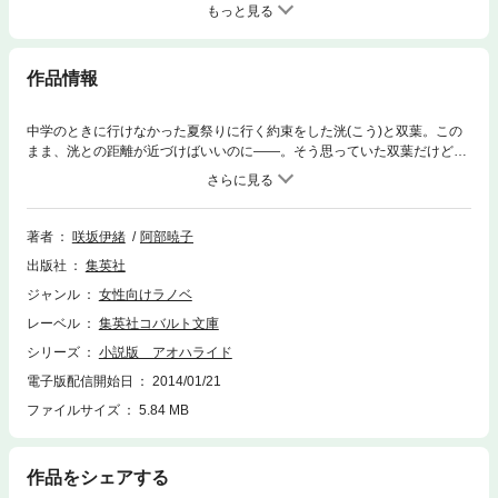
もっと見る
作品情報
中学のときに行けなかった夏祭りに行く約束をした洸(こう)と双葉。この
まま、洸との距離が近づけばいいのに――。そう思っていた双葉だけど、
洸はなかなかつかめない。約束はキャンセルになり、誰も洸とまともに連
絡がとれないまま、夏休みが明けてしまった。洸との距離が振り出しに戻
ってしまったとしても、また近づきたいと頑張る双葉。一方、双葉のこと
が気になって仕方ない男子も現れて…!?
著者
咲坂伊緒
阿部暁子
出版社
集英社
ジャンル
女性向けラノベ
レーベル
集英社コバルト文庫
シリーズ
小説版 アオハライド
電子版配信開始日
2014/01/21
ファイルサイズ
5.84 MB
作品をシェアする