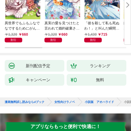
異世界でもふもふなで
真実の愛を見つけたと
「彼を殺して私も死ぬ
離婚
なでするためにがんば
言われて婚約破棄され
わ！」と叫んだ瞬間、
が、
ってます。 ： 1
たので、復縁を迫られ
前世を思い出しました
様に
1,320
660
1,320
660
1,430
715
8
ても今さらもう遅いで
～あれ、こんな人どう
家族
割引
割引
割引
す！
でも良くない？～（ノ
ベル） 【電子書籍限定
特典SS付き】
新刊配信予定
ランキング
キャンペーン
無料
漫画無料試し読みならdブック
女性向けラノベ
小説版 アオハライド
小説
アプリならもっと便利で快適に！