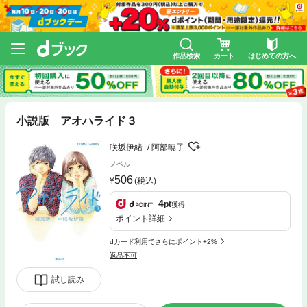
作品検索
カート
はじめての方へ
小説版 アオハライド３
咲坂伊緒
阿部暁子
ノベル
506
(税込)
4
pt
獲得
ポイント詳細
dカード利用でさらにポイント+2%
返品不可
試し読み