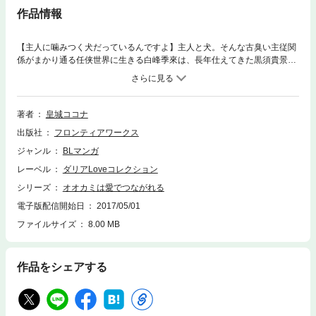
作品情報
【主人に噛みつく犬だっているんですよ】主人と犬。そんな古臭い主従関
係がまかり通る任侠世界に生きる白峰季來は、長年仕えてきた黒須貴景を
自分から突き放した。貴景を自由にしてやりたかった、そして何よりも好
きな男とは対等でいたかったから。だが、６年後補佐役として戻ってきた
貴景は、季來を護るためだと彼を拘束・監禁して――!? 【Dariaラブコレ
vol.49収録作品（表紙：皇城ココナ）】
著者
皇城ココナ
出版社
フロンティアワークス
ジャンル
BLマンガ
レーベル
ダリアLoveコレクション
シリーズ
オオカミは愛でつながれる
電子版配信開始日
2017/05/01
ファイルサイズ
8.00 MB
作品をシェアする