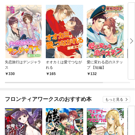
失恋旅行はデンジャラ
オオカミは愛でつなが
愛に変わる恋のステッ
とろ
ス
れる
プ 【短編】
【短
330
165
132
1
フロンティアワークスのおすすめ本
もっと見る