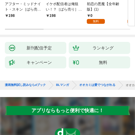
アフター・ミッドナイ
イケボ配信者は俺狙
初恋の悪魔【全年齢
ライ
ト・スキン［ばら売
い！？［ばら売り］
版】(1)
【全
り］ 第1話
第1話
0
0
198
198
無料
新刊配信予定
ランキング
キャンペーン
無料
漫画無料試し読みならdブック
BLマンガ
オオカミは愛でつながれる
オオカ
アプリならもっと便利で快適に！