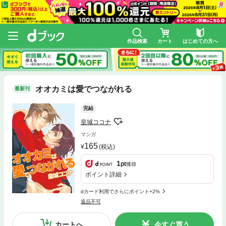
作品検索
カート
はじめての方へ
オオカミは愛でつながれる
最新刊
完結
皇城ココナ
マンガ
165
(税込)
1
pt
獲得
ポイント詳細
dカード利用でさらにポイント+2%
返品不可
カートへ
今すぐ買う