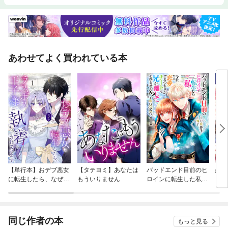
あわせてよく買われている本
【単行本】おデブ悪女
【タテヨミ】あなたは
バッドエンド目前のヒ
結界
に転生したら、なぜか
もういりません
ロインに転生した私、
ラスボス王子様に執着
今世では恋愛するつも
されています
りがチートな兄が離し
てくれません！？@C
OMIC
同じ作者の本
もっと見る