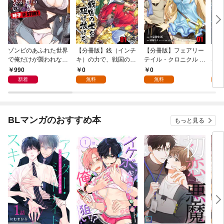
ゾンビのあふれた世界
【分冊版】銭（インチ
【分冊版】フェアリー
【分
で俺だけが襲われない
キ）の力で、戦国の世
テイル・クロニクル ～
は勇
時子 IF STORY 1
を駆け抜ける。 第1話
空気読まない異世界ラ
ので
990
0
0
0
イフ～ 第1話
新着
無料
無料
BLマンガのおすすめ本
もっと見る