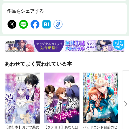
作品をシェアする
あわせてよく買われている本
【単行本】おデブ悪女
【タテヨミ】あなたは
バッドエンド目前のヒ
【タ