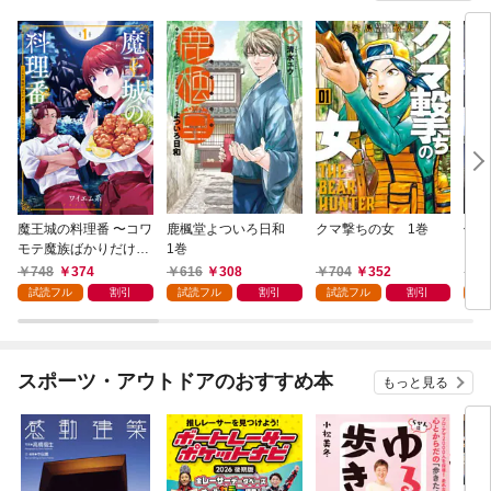
魔王城の料理番 〜コワ
鹿楓堂よついろ日和
クマ撃ちの女 1巻
俺の
モテ魔族ばかりだけ
1巻
ンビ
ど、ホワイトな職場で
る 
748
374
616
308
704
352
7
す〜 1巻
試読フル
割引
試読フル
割引
試読フル
割引
試
スポーツ・アウトドアのおすすめ本
もっと見る