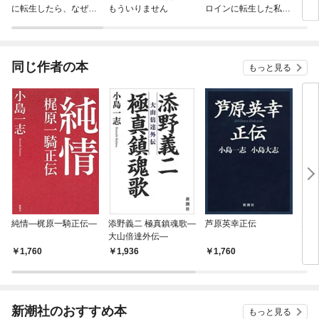
に転生したら、なぜか
もういりません
ロインに転生した私、
リ〜
ラスボス王子様に執着
今世では恋愛するつも
されています
りがチートな兄が離し
てくれません！？@C
OMIC
同じ作者の本
もっと見る
純情—梶原一騎正伝—
添野義二 極真鎮魂歌—
芦原英幸正伝
大山
大山倍達外伝—
1,760
1,936
1,760
2,
新潮社のおすすめ本
もっと見る