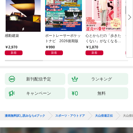
感動建築
ボートレーサーポケッ
心とからだの「歩きた
剣道
トナビ 2026後期版
くない」がなくなる
らせん流 ゆるらく歩
2,970
990
1,870
1,
き
新着
新着
新着
新刊配信予定
ランキング
キャンペーン
無料
漫画無料試し読みならdブック
スポーツ・アウトドア
大山倍達正伝
大山倍