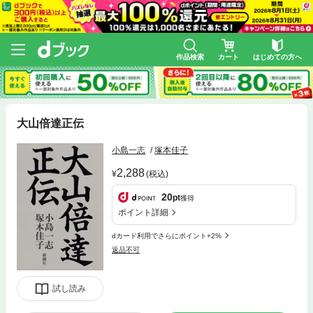
作品検索
カート
はじめての方へ
大山倍達正伝
小島一志
塚本佳子
2,288
(税込)
20
pt
獲得
ポイント詳細
dカード利用でさらにポイント+2%
返品不可
試し読み