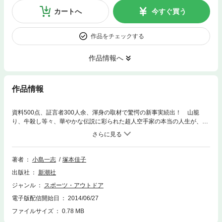
カートへ
今すぐ買う
作品をチェックする
作品情報へ
作品情報
資料500点、証言者300人余、渾身の取材で驚愕の新事実続出！ 山籠
り、牛殺し等々、華やかな伝説に彩られた超人空手家の本当の人生が、い
ま初めて明らかになる。同胞同士の抗争に明け暮れた戦後、アメリカ遠征
激闘の真実、祖国のもうひとつの家庭に求めた最後の安息……。あまりに
も衝撃的なノンフィクション超大作！
著者
小島一志
塚本佳子
出版社
新潮社
ジャンル
スポーツ・アウトドア
電子版配信開始日
2014/06/27
ファイルサイズ
0.78 MB