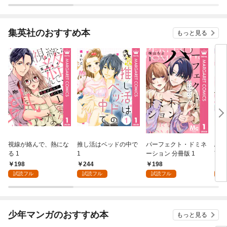
集英社のおすすめ本
もっと見る
視線が絡んで、熱にな
推し活はベッドの中で
パーフェクト・ドミネ
ふし
る 1
1
ーション 分冊版 1
言っ
198
244
198
2
試読フル
試読フル
試読フル
試
少年マンガのおすすめ本
もっと見る