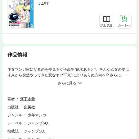
457
試し読み
カートへ
作品情報
少女マンガ家になるのを夢見る女子高生”鏑木あると”。そんな乙女の夢は
未来から突然やってきた変なヤツ”G丸”によりあらぬ方向へ!? さらに、マ
ニアックな女の子達も参入し…!? 夢を描く未来型コメディ、第1巻!!
著者
河下水希
出版社
集英社
ジャンル
少年マンガ
レーベル
ジャンプSQ.
掲載誌
ジャンプSQ.