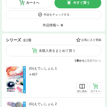
カートへ
今すぐ買う
作品をチェックする
作品情報へ
シリーズ
全2冊
お気に入り登録
未購入巻をまとめて買う
1巻から
|
最新刊から
(G)えでぃしょん 1
457
試し読み
カートへ
(G)えでぃしょん 2