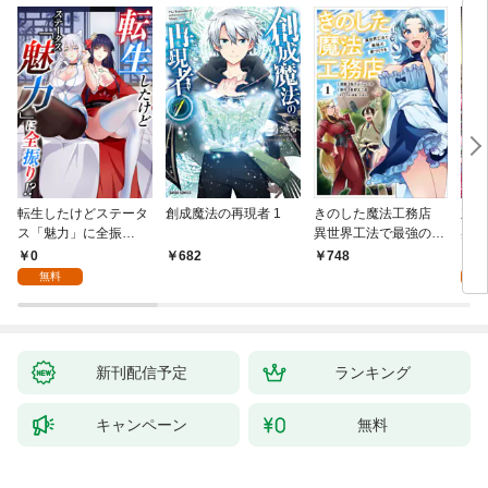
転生したけどステータ
創成魔法の再現者 1
きのした魔法工務店
王位
ス「魅力」に全振
異世界工法で最強の家
兆候
り！？(1)
づくりを（コミック）
入れ
0
0
682
748
１
る。
無料
新刊配信予定
ランキング
キャンペーン
無料