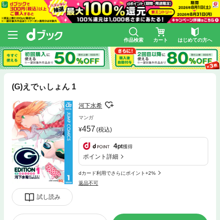
作品検索
カート
はじめての方へ
(G)えでぃしょん 1
河下水希
マンガ
457
(税込)
4
pt
獲得
ポイント詳細
dカード利用でさらにポイント+2%
返品不可
試し読み