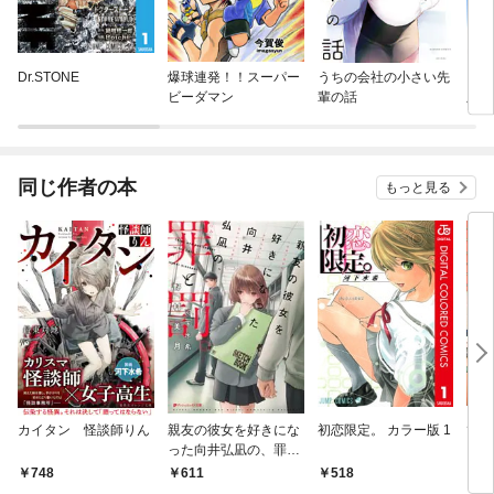
Dr.STONE
爆球連発！！スーパー
うちの会社の小さい先
いち
ビーダマン
輩の話
版
同じ作者の本
もっと見る
カイタン 怪談師りん
親友の彼女を好きにな
初恋限定。 カラー版 1
てと
った向井弘凪の、罪と
罰。
748
611
518
4