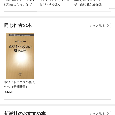
に転生したら、なぜか
もういりません
が、婚約者が過保護す
ラスボス王子様に執着
ぎて逃げ出したい(私
されています
たち犬猿の仲でしたよ
ね！？)
同じ作者の本
もっと見る
ホワイトハウスの職人
たち（新潮新書）
660
新潮社のおすすめ本
もっと見る