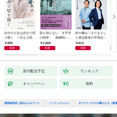
自分の人生は自分で切
誰も知らない「太平洋
絆の極み～さだまさし
鬼が
り開く 一日も入院せ
の戦争」 島嶼戦――
と渡辺俊幸の半世紀～
父と
ずに逝った乳がん患者
マッカーサーとの激闘
赦し
990
2,860
814
1,
から医療を見た風景
の真実
新着
新着
新着
新刊配信予定
ランキング
キャンペーン
無料
漫画無料試し読みならdブック
ノンフィクション
ホワイトハウスの職人たち（新