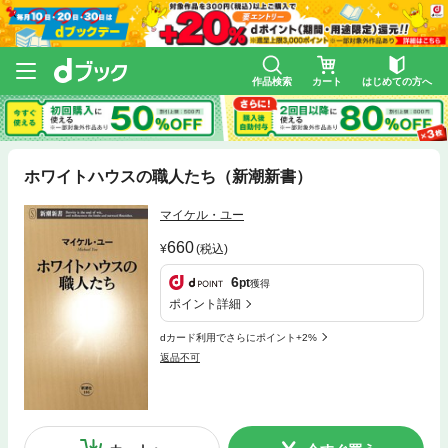
作品検索
カート
はじめての方へ
ホワイトハウスの職人たち（新潮新書）
マイケル・ユー
660
(税込)
6
pt
獲得
ポイント詳細
dカード利用でさらにポイント+2%
返品不可