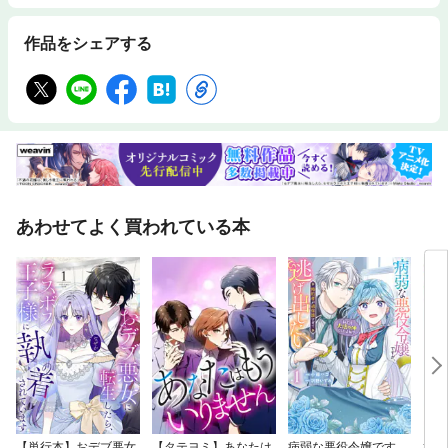
作品をシェアする
あわせてよく買われている本
【単行本】おデブ悪女
【タテヨミ】あなたは
病弱な悪役令嬢です
妹は