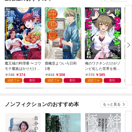
魔王城の料理番 〜コワ
鹿楓堂よついろ日和
俺のワクチンだけがゾ
クマ
モテ魔族ばかりだけ
1巻
ンビ化した世界を救え
ど、ホワイトな職場で
る 1巻
748
374
616
308
770
385
7
す〜 1巻
試読フル
割引
試読フル
割引
試読フル
割引
試
ノンフィクションのおすすめ本
もっと見る