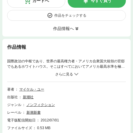
カートへ
今すぐ買う
作品をチェックする
作品情報へ
作品情報
国際政治の中枢であり、世界の最高権力者・アメリカ合衆国大統領の官邸
でもあるホワイトハウス。そこはすべてにおいてアメリカ最高水準を極め
た「メイドインＵＳの宮殿」である。大統領一家の日々の営みを支える職
人のうち、本書にはフランスきっての菓子職人、ＳＳ出身の学芸員、アフ
ガン首相の娘だった理髪師、1着4000ドルの仕立屋ら6人が登場。彼らだ
けが見た歴代大統領とホワイトハウスの素顔に迫る。
著者
マイケル・ユー
出版社
新潮社
ジャンル
ノンフィクション
レーベル
新潮新書
電子版配信開始日
2012/07/01
ファイルサイズ
0.53 MB