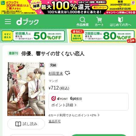
作品検索
カート
はじめての方へ
俳優、響サイの甘くない恋人
最新刊
完結
杉田里未
マンガ
712
(税込)
6
pt
獲得
ポイント詳細
dカード利用でさらにポイント+2%
返品不可
試し読み