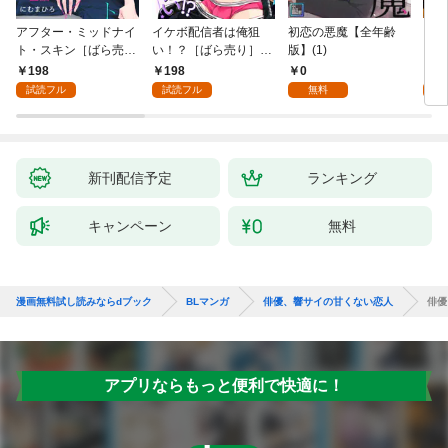
アフター・ミッドナイ
イケボ配信者は俺狙
初恋の悪魔【全年齢
ライ
ト・スキン［ばら売
い！？［ばら売り］
版】(1)
【全
り］ 第1話
第1話
198
198
0
0
試読フル
試読フル
無料
新刊配信予定
ランキング
キャンペーン
無料
漫画無料試し読みならdブック
BLマンガ
俳優、響サイの甘くない恋人
俳優
アプリならもっと便利で快適に！