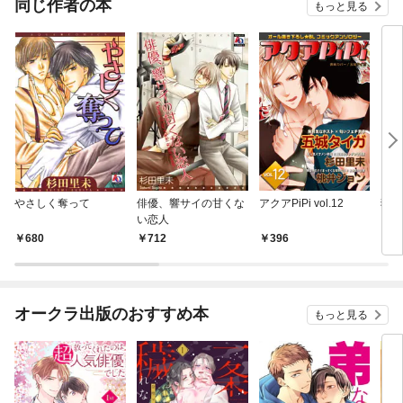
同じ作者の本
もっと見る
やさしく奪って
俳優、響サイの甘くな
アクアPiPi vol.12
猫神
い恋人
680
712
396
7
オークラ出版のおすすめ本
もっと見る