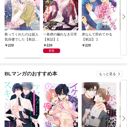
救ってくれたのは超人
一条律の穢れなき日常
弟なんて辞めてやる
コー
気俳優でした【単話】
【単話】1
【単話】 1
はじ
1
1
220
220
220
2
新着
BLマンガのおすすめ本
もっと見る