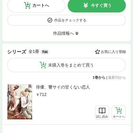
カートへ
今すぐ買う
作品をチェックする
作品情報へ
全1冊
シリーズ
お気に入り登録
完結
未購入巻をまとめて買う
1巻から
|
最新刊から
俳優、響サイの甘くない恋人
712
試し読み
カートへ