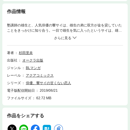
作品情報
塾講師の雄生と、人気俳優の響サイは、雄生の弟に双方が金を貸していた
ことをきっかけに知り合う。一目で雄生を気に入ったというサイは、雄生
の家に押しかけてきてなし崩しにそのまま居ついてしまう。迷惑そうにし
ながらも、実は雄生はサイの大ファン!! 突然の同居生活にかなりドギマ
ギときめいて──…。超人気イケメン俳優×短気なツンツン塾講師の、ビタ
ースイート同棲ラブv （一部アクアＰｉＰｉvol.9、11、12より収録）
著者
杉田里未
出版社
オークラ出版
ジャンル
BLマンガ
レーベル
アクアコミックス
シリーズ
俳優、響サイの甘くない恋人
電子版配信開始日
2019/06/21
ファイルサイズ
62.72 MB
作品をシェアする