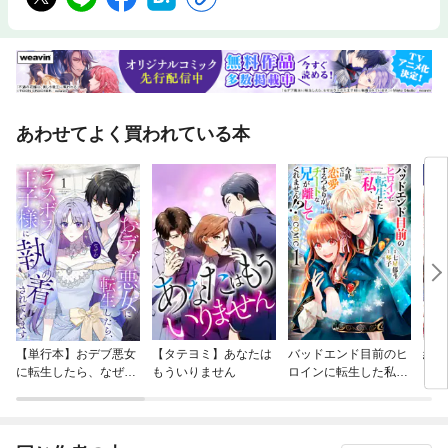
あわせてよく買われている本
【単行本】おデブ悪女
【タテヨミ】あなたは
バッドエンド目前のヒ
結界
に転生したら、なぜか
もういりません
ロインに転生した私、
ラスボス王子様に執着
今世では恋愛するつも
されています
りがチートな兄が離し
てくれません！？@C
OMIC