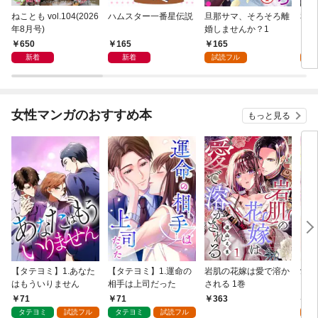
ねことも vol.104(2026
ハムスター一番星伝説
旦那サマ、そろそろ離
私と
年8月号)
婚しませんか？1
して
650
165
165
2
新着
新着
試読フル
試
女性マンガのおすすめ本
もっと見る
【タテヨミ】1.あなた
【タテヨミ】1.運命の
岩肌の花嫁は愛で溶か
愛し
はもういりません
相手は上司だった
される 1巻
い 
71
71
1
363
タテヨミ
試読フル
タテヨミ
試読フル
試