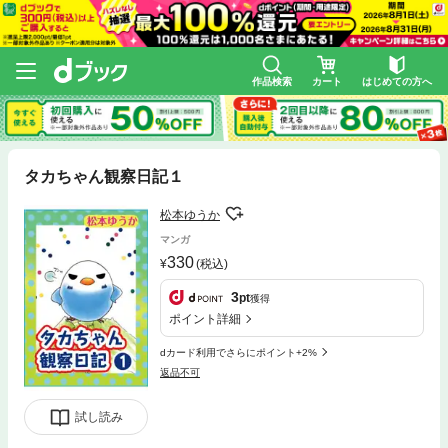
作品検索
カート
はじめての方へ
タカちゃん観察日記１
松本ゆうか
マンガ
330
(税込)
3
pt
獲得
ポイント詳細
dカード利用でさらにポイント+2%
返品不可
試し読み