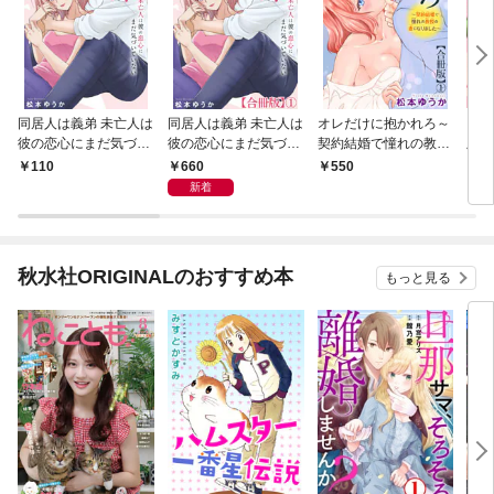
同居人は義弟 未亡人は
同居人は義弟 未亡人は
オレだけに抱かれろ～
同居
彼の恋心にまだ気づい
彼の恋心にまだ気づい
契約結婚で憧れの教授
版】
ていない 1【電子書店
ていない【合冊版】1
の妻になりました～
にま
660
110
550
8
限定特典付き】
【合冊版】1
新着
秋水社ORIGINALのおすすめ本
もっと見る