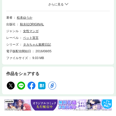
んで地面へ不時着!?ご主人さまにベッタリな甘えん坊な面もありますが、
台所やトイレにも同伴、しかも飛ぶより早い「徒歩」でついてくる!?気づ
いたら足がムキムキのマッチョになっていて…。アブノーマル系インコ・
タカちゃんは鳥以外のなにかに進化しちゃいそうな勢いですが、愛らしさ
著者
松本ゆうか
&可愛さもますます進化しちゃってます♪
出版社
秋水社ORIGINAL
ジャンル
女性マンガ
レーベル
ペット宣言
シリーズ
タカちゃん観察日記
電子版配信開始日
2016/08/05
ファイルサイズ
9.03 MB
作品をシェアする