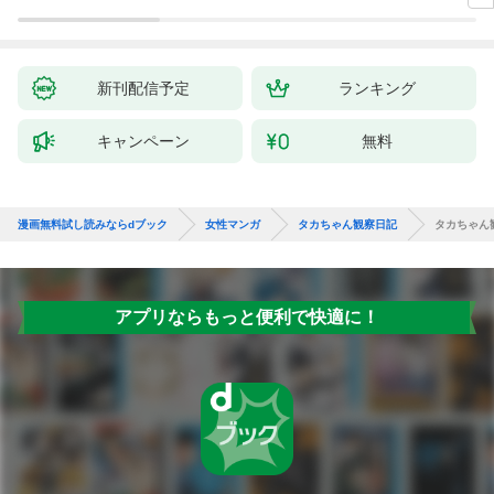
新刊配信予定
ランキング
キャンペーン
無料
漫画無料試し読みならdブック
女性マンガ
タカちゃん観察日記
タカちゃん
アプリならもっと便利で快適に！