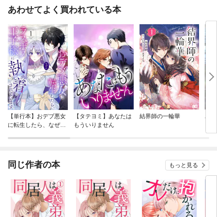
あわせてよく買われている本
【単行本】おデブ悪女
【タテヨミ】あなたは
結界師の一輪華
バッ
に転生したら、なぜか
もういりません
ロイ
ラスボス王子様に執着
今世
されています
りが
てく
OMI
同じ作者の本
もっと見る