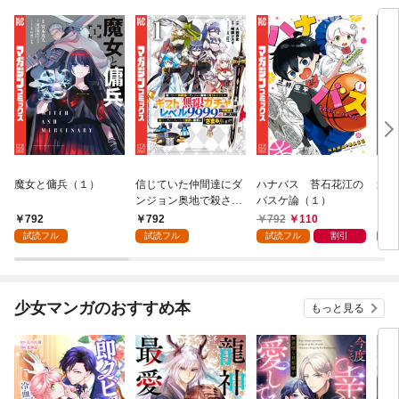
魔女と傭兵（１）
信じていた仲間達にダ
ハナバス 苔石花江の
追放
ンジョン奥地で殺され
バスケ論（１）
『自
かけたがギフト『無限
領地
792
792
792
110
7
ガチャ』でレベル９９
強の
試読フル
試読フル
試読フル
割引
試
９９の仲間達を手に入
～最
れて元パーティーメン
で始
バーと世界に復讐＆
拓ス
『ざまぁ！』します！
（１
少女マンガのおすすめ本
もっと見る
（１）