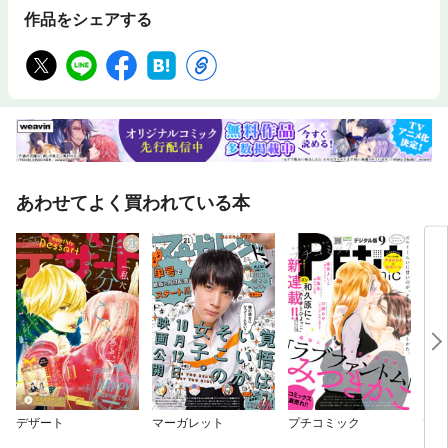
作品をシェアする
あわせてよく買われている本
デザート
マーガレット
プチコミック
ぴん