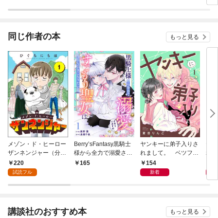
同じ作者の本
もっと見る
メゾン・ド・ヒーロー
Berry’sFantasy黒騎士
ヤンキーに弟子入りさ
ヤン
ザンネンジャー（分冊
様から全力で溺愛され
れまして。 ベツフレ
れま
版） 【第1話】
ていますが、すごもり
プチ（１）
220
154
5
165
聖女は今日も引きこも
試読フル
新着
りたい！1巻
講談社のおすすめ本
もっと見る