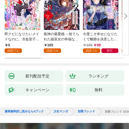
即クビになりたいメイ
龍神の最愛婚 ～捨てら
今度こそ幸せになりた
鬼条
ドなのに、冷血皇子に
れた姫巫女の幸福な嫁
くて離婚を決意したと
見初
執着されています第1
入り～: 1
ころ、無表情な旦那様
～１
0
165
198
99
1
話
が「愛してる」と言っ
試読フル
試読フル
試読フル
割引
試
てきました。1
新刊配信予定
ランキング
キャンペーン
無料
漫画無料試し読みならdブック
少女マンガ
別冊フレンド
別冊フレンド 2026