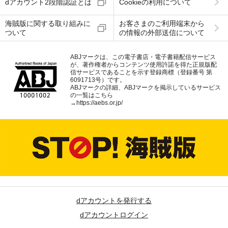
dアカウント2段階認証とは
Cookieの利用について
海賊版に関する取り組みに
お客さまのご利用端末から
ついて
の情報の外部送信について
ABJマークは、この電子書店・電子書籍配信サービス
が、著作権者からコンテンツ使用許諾を得た正規版配
信サービスであることを示す登録商標（登録番号 第
6091713号）です。
ABJマークの詳細、ABJマークを掲示しているサービス
の一覧はこちら
→
https://aebs.or.jp/
dアカウントを発行する
dアカウントログイン