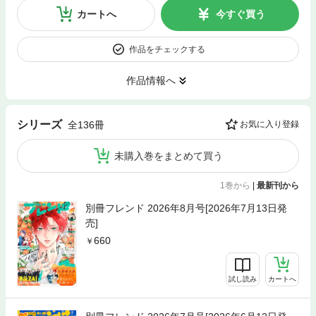
カートへ
今すぐ買う
作品をチェックする
作品情報へ
シリーズ
全136冊
お気に入り登録
未購入巻をまとめて買う
1巻から
|
最新刊から
別冊フレンド 2026年8月号[2026年7月13日発
売]
660
試し読み
カートへ