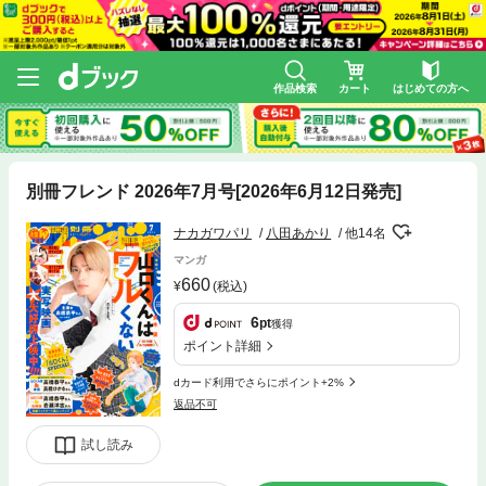
作品検索
カート
はじめての方へ
別冊フレンド 2026年7月号[2026年6月12日発売]
ナカガワパリ
八田あかり
他14名
マンガ
660
(税込)
6
pt
獲得
ポイント詳細
dカード利用でさらにポイント+2%
返品不可
試し読み