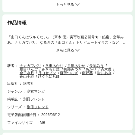
もっと見る
作品情報
『山口くんはワルくない』（斉木 優）実写映画公開号★・餡蜜、空華み
あ、ナカガワパリ、なるきの『山口くん』トリビュートイラストなど、豪
華企画が盛りだくさん!!W新連載スタート★・『青は短し恋せよ乙女』（長
岡みう）格ゲーオタクが、なぜか男子排球部のマネージャーに!?・『おう
ちで恋が待ってる』（帆那みつき）不器用女子とおせっかい男子のスイー
トホームラブ♪ほかにもあつ～い作品がたくさん!! 読まな損やで～!!!!※電子
著者
ナカガワパリ
八田あかり
月凪あやせ
長岡みう
夏目りんご
みきもと凜
帆那みつき
あかり
斉木優
版では紙の雑誌と内容が一部異なる場合や、掲載されないページがありま
金子水月
月白セブン
蘇芳つむぎ
南野葵
岩井あき
す。※内容の一部は、2026年9月13日までの閲覧期限となります。
蒼山千紗
ひぐちにちほ
出版社
講談社
ジャンル
少女マンガ
掲載誌
別冊フレンド
シリーズ
別冊フレンド
電子版配信開始日
2026/06/12
ファイルサイズ
- MB