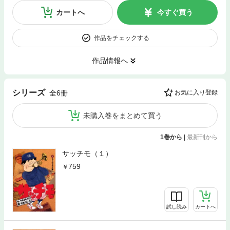
カートへ
今すぐ買う
作品をチェックする
作品情報へ
シリーズ
全6冊
お気に入り登録
未購入巻をまとめて買う
1巻から
|
最新刊から
サッチモ（１）
759
試し読み
カートへ