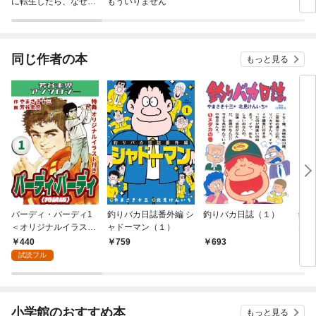
に転生したら、なぜか
もういりません
ロイ
ラスボス王子様に執着
今世
されています
りが
てく
OMI
同じ作者の本
もっと見る
バーディ・バーディ1
釣りバカ日誌番外編 シ
釣りバカ日誌（１）
釣り
＜オリジナルイラスト
ャドーマン（１）
門編
付き特装版＞・芳谷圭
何故
440
759
693
8
児アンソロジー
～
試読フル
小学館のおすすめ本
もっと見る