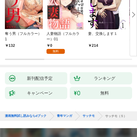
奪う男（フルカラー）
人妻物語（フルカラ
妻、交換します１
ごめ
1
ー）01
ない
0
132
214
1
無料
新刊配信予定
ランキング
キャンペーン
無料
漫画無料試し読みならdブック
青年マンガ
サッチモ
サッチモ（５）