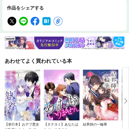
作品をシェアする
あわせてよく買われている本
【単行本】おデブ悪女
【タテヨミ】あなたは
結界師の一輪華
バッ