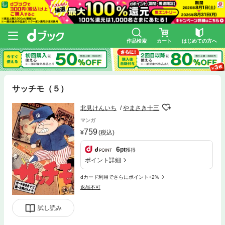
作品検索
カート
はじめての方へ
サッチモ（５）
北見けんいち
やまさき十三
マンガ
759
(税込)
6
pt
獲得
ポイント詳細
dカード利用でさらにポイント+2%
返品不可
試し読み