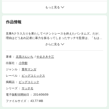
もっと見る
作品情報
見事Aクラス入りを果たしてペナントレースを終えたバンタムズ。だが、
理由はどうあれ記者に暴力を振るってしまったサッチモ監督は、「もはや
これまで」とクビを覚悟で契約更新場へと向かう。しかし、そこでサッチ
モ監督が聞いたのは、「来季もお願いしたい」という言葉だった。しか
も、あの広川GMも率先してサッチモ監督の続投を支持したという。まる
でキツネにつままれたようなサッチモではあったが、なにはともあれ、無
著者
北見けんいち
やまさき十三
事秋季キャンプが始まった。
出版社
小学館
ジャンル
青年マンガ
レーベル
ビッグコミックス
掲載誌
ビッグコミック
シリーズ
サッチモ
電子版配信開始日
2014/06/09
ファイルサイズ
43.77 MB