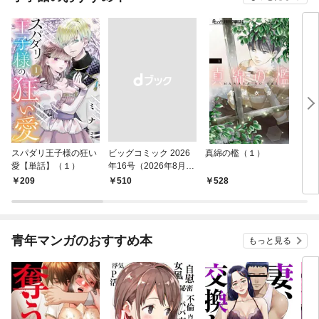
スパダリ王子様の狂い
ビッグコミック 2026
真綿の檻（１）
こん
愛【単話】（１）
年16号（2026年8月7
（１
日発売）
209
￥510
528
5
青年マンガのおすすめ本
もっと見る