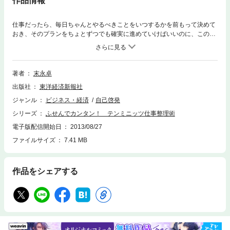
作品情報
仕事だったら、毎日ちゃんとやるべきことをいつするかを前もって決めて
おき、そのプランをちょとずつでも確実に進めていけばいいのに、このほ
んのちょっとしたことができないから仕事の整理ができない。そんな人の
ための「毎日少しずつの仕事整理」を続けるためのテクニックが、本書で
紹介する「テンミニッツ仕事整理術」だ。朝、仕事前の10分をふせんを使
って段取りを考える。会社にあるふせんを使って、見える化、貼り替え、
著者
末永卓
色分けで、もれなく効率的に仕事を進めることができるようになる画期的
出版社
東洋経済新報社
なノウハウを全公開！
ジャンル
ビジネス・経済
自己啓発
シリーズ
ふせんでカンタン！ テンミニッツ仕事整理術
電子版配信開始日
2013/08/27
ファイルサイズ
7.41 MB
作品をシェアする