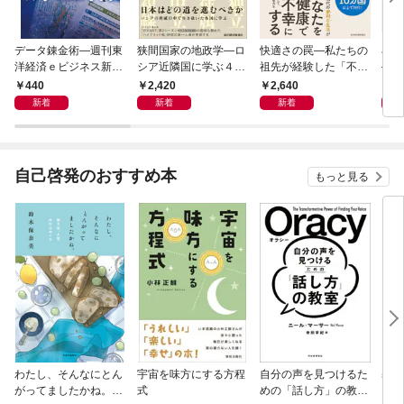
データ錬金術―週刊東
狭間国家の地政学―ロ
快適さの罠―私たちの
石橋
洋経済ｅビジネス新書
シア近隣国に学ぶ４つ
祖先が経験した「不快
―大
Ｎo.493
の生き残り戦略
さ」が人生を充実させ
９）
440
2,420
2,640
2
る
２０
新着
新着
新着
自己啓発のおすすめ本
もっと見る
わたし、そんなにとん
宇宙を味方にする方程
自分の声を見つけるた
基地
がってましたかね。
式
めの「話し方」の教
るた