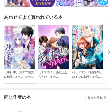
あわせてよく買われている本
【単行本】おデブ悪女
【タテヨミ】あなたは
バッドエンド目前のヒ
結界
に転生したら、なぜか
もういりません
ロインに転生した私、
ラスボス王子様に執着
今世では恋愛するつも
されています
りがチートな兄が離し
てくれません！？@C
OMIC
同じ作者の本
もっと見る