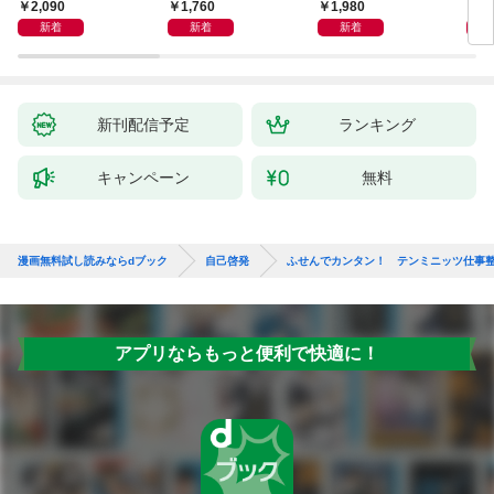
獅子座、Ａ型、丙午は
室 Ｏｒａｃｙ（オラ
2,090
1,760
1,980
2,
めぐる
シー）
新着
新着
新着
新刊配信予定
ランキング
キャンペーン
無料
漫画無料試し読みならdブック
自己啓発
ふせんでカンタン！ テンミニッツ仕事
アプリならもっと便利で快適に！