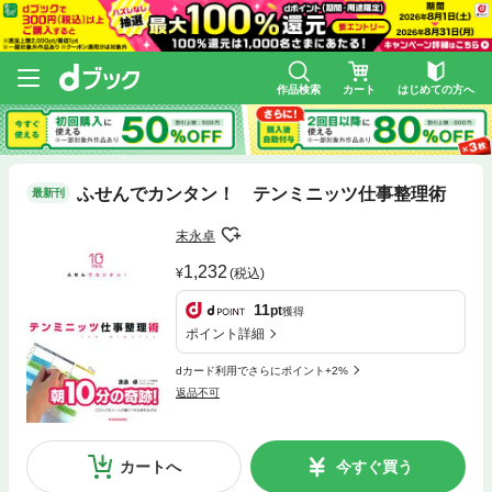
作品検索
カート
はじめての方へ
ふせんでカンタン！ テンミニッツ仕事整理術
最新刊
末永卓
1,232
(税込)
11
pt
獲得
ポイント詳細
dカード利用でさらにポイント+2%
返品不可
カートへ
今すぐ買う