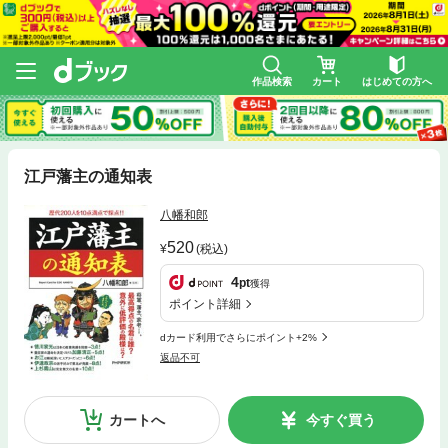
作品検索
カート
はじめての方へ
江戸藩主の通知表
八幡和郎
520
(税込)
4
pt
獲得
ポイント詳細
dカード利用でさらにポイント+2%
返品不可
カートへ
今すぐ買う