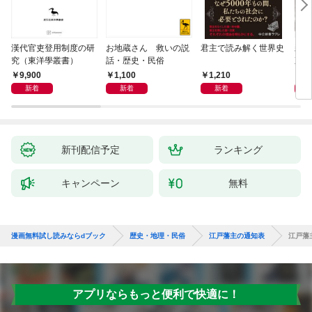
漢代官吏登用制度の研
お地蔵さん 救いの説
君主で読み解く世界史
親
究（東洋學叢書）
話・歴史・民俗
直立
迫る
9,900
1,100
1,210
1,
新着
新着
新着
新刊配信予定
ランキング
キャンペーン
無料
漫画無料試し読みならdブック
歴史・地理・民俗
江戸藩主の通知表
江戸藩
アプリならもっと便利で快適に！