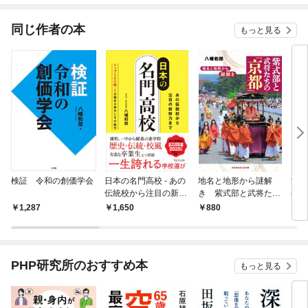
てくれません！？@C
OMIC
同じ作者の本
もっと見る
検証 令和の創価学会
日本の名門高校 - あの
地名と地形から謎解
世界
伝統校から注目の新勢
き 紫式部と武将たち
都誕
力まで -
の「京都」
1,287
1,650
880
8
PHP研究所のおすすめ本
もっと見る