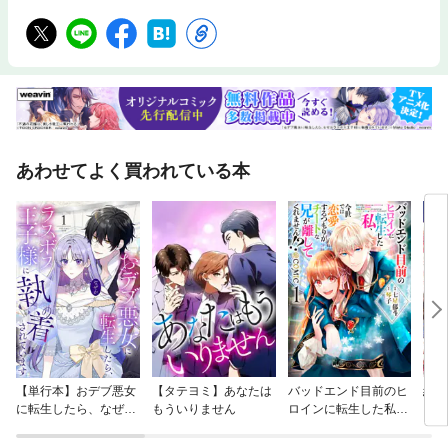
あわせてよく買われている本
【単行本】おデブ悪女
【タテヨミ】あなたは
バッドエンド目前のヒ
結界
に転生したら、なぜか
もういりません
ロインに転生した私、
ラスボス王子様に執着
今世では恋愛するつも
されています
りがチートな兄が離し