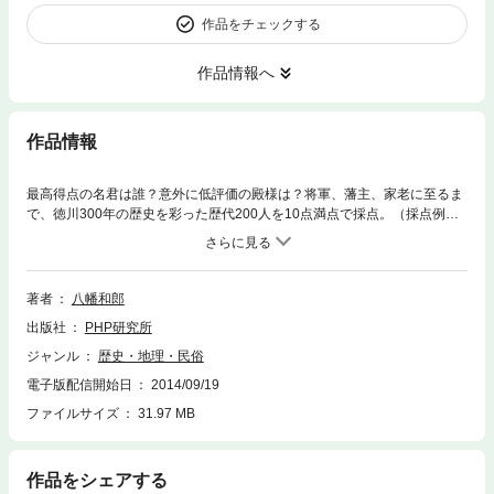
作品をチェックする
作品情報へ
作品情報
最高得点の名君は誰？意外に低評価の殿様は？将軍、藩主、家老に至るま
で、徳川300年の歴史を彩った歴代200人を10点満点で採点。（採点例）
徳川家光は日本の産業発展を阻害した→3点！豊臣家衰亡を決定づけた加
藤清正→5点！お江は嫉妬深いヒステリーだった！→6点！伊達政宗の派手
好みで東北が発展！→8点！上杉鷹山は完全無欠の名君→10点！
著者
八幡和郎
出版社
PHP研究所
ジャンル
歴史・地理・民俗
電子版配信開始日
2014/09/19
ファイルサイズ
31.97 MB
作品をシェアする