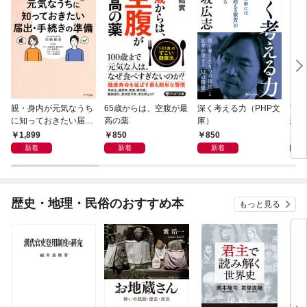
親・身内が元気なうち
65歳からは、空腹が最
深く考える力（PHP文
面白
に知っておきたい届
高の薬
庫）
恐竜
出・手続きの準備（き
1,899
850
850
9
ずな出版）
新着
新着
新着
歴史・地理・民俗のおすすめ本
もっと見る