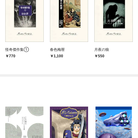
怪奇傑作集①
春色梅暦
月夜の狼
770
1,100
550