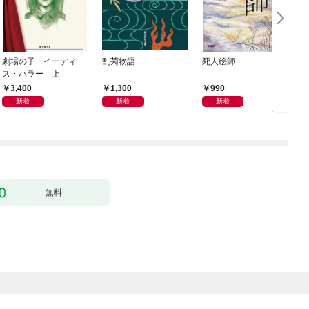
劇場の子 イーディ
乱菊物語
死人絵師
ス・ハラー 上
3,400
1,300
990
新着
新着
新着
無料