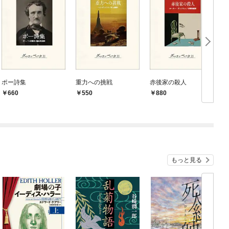
ポー詩集
重力への挑戦
赤後家の殺人
2
660
550
880
もっと見る