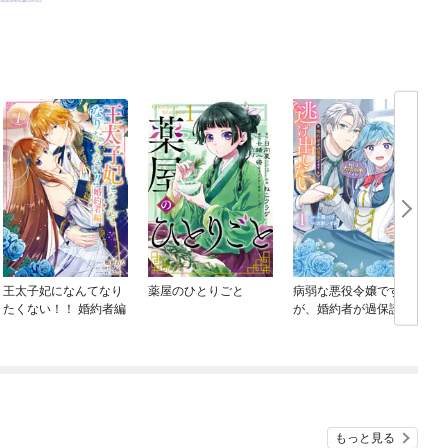
王太子妃になんてなり
薬屋のひとりごと
病弱な悪役令嬢です
たくない！！ 婚約者編
が、婚約者が過保護す
ぎて逃げ出したい(私た
ち犬猿の仲でしたよ
ね！？)
もっと見る