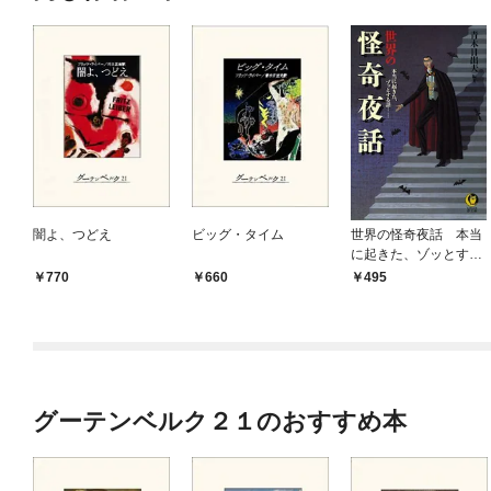
闇よ、つどえ
ビッグ・タイム
世界の怪奇夜話 本当
に起きた、ゾッとする
話……
770
660
495
グーテンベルク２１のおすすめ本