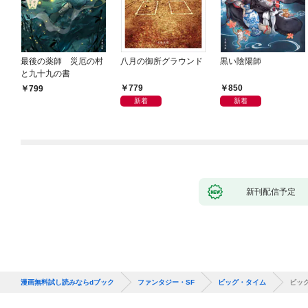
最後の薬師 災厄の村
八月の御所グラウンド
黒い陰陽師
と九十九の書
779
850
799
新着
新着
新刊配信予定
漫画無料試し読みならdブック
ファンタジー・SF
ビッグ・タイム
ビッ