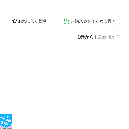
お気に入り登録
未購入巻をまとめて買う
1巻から
|
最新刊から