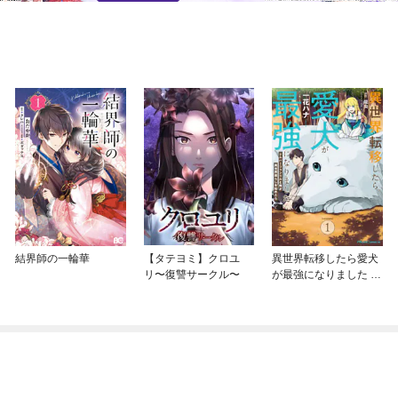
結界師の一輪華
【タテヨミ】クロユ
異世界転移したら愛犬
リ〜復讐サークル〜
が最強になりました ～
シルバーフェンリルと
俺が異世界暮らしを始
めたら～ THE COMIC