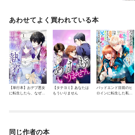
あわせてよく買われている本
【単行本】おデブ悪女
【タテヨミ】あなたは
バッドエンド目前のヒ
に転生したら、なぜか
もういりません
ロインに転生した私、
ラスボス王子様に執着
今世では恋愛するつも
されています
りがチートな兄が離し
てくれません！？@C
OMIC
同じ作者の本