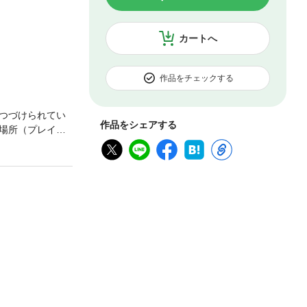
カートへ
作品をチェックする
つづけられてい
作品をシェアする
場所（プレイ
めるエンターテ
を《場所》に持
場所》は漂流
。