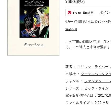
660
(税込)
ポイン
6
pt
獲得
dカード利用でさらにポイント+2
返品不可
この宇宙の時間と空間、生と
る。この過去と未来が混在す
ス）では、窮極の勝利などは
イナーと呼ばれる看護婦であ
ちこんだ。それをめぐる味方
著者
フリッツ・ライバー
し、原子爆弾の爆発まで30
出版社
グーテンベルク２
ジャンル
ファンタジー・S
シリーズ
ビッグ・タイム
電子版配信開始日
2017/10
ファイルサイズ
0.22 MB