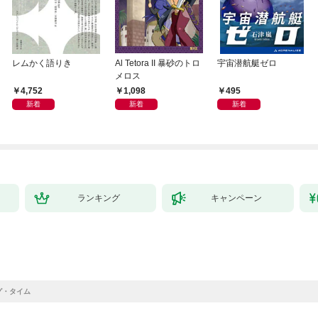
レムかく語りき
Al Tetora II 暴砂のトロ
宇宙潜航艇ゼロ
メロス
4,752
1,098
495
新着
新着
新着
ランキング
キャンペーン
グ・タイム