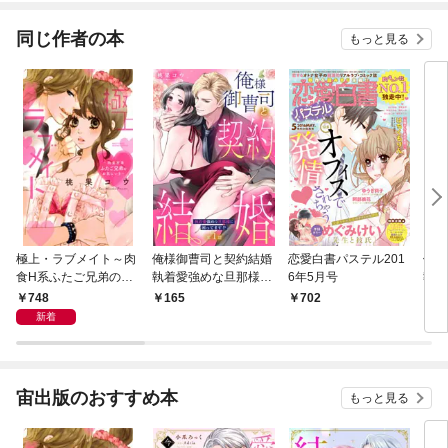
同じ作者の本
もっと見る
極上・ラブメイト～肉
俺様御曹司と契約結婚
恋愛白書パステル201
俺様
食H系ふたご兄弟のお
執着愛強めな旦那様に
6年5月号
執着
気にいり～
困ってます！？【単話
困っ
748
165
702
7
売】 1話
子限
新着
き】
宙出版のおすすめ本
もっと見る