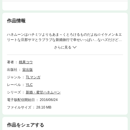
作品情報
ハネムーンはハチミツよりもあま～くとろけるものだよね☆イケメン＆エ
リートな旦那サマとラブラブな新婚旅行で幸せいっぱい…なハズだけど、
なんだかカレの様子がおかしくて…!?幼なじみが美形に豹変LOVE♪や甘濡
れ温泉☆浴衣プレイなど胸キュンHな恋作品集！
著者
桃果コウ
出版社
宙出版
ジャンル
TLマンガ
レーベル
YLC
シリーズ
新婚・蜜甘ハネムーン
電子版配信開始日
2016/06/24
ファイルサイズ
28.10 MB
作品をシェアする