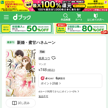
作品検索
カート
はじめての方へ
新婚・蜜甘ハネムーン
最新刊
完結
桃果コウ
マンガ
748
(税込)
6
pt
獲得
ポイント詳細
dカード利用でさらにポイント+2%
返品不可
試し読み