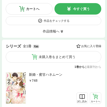
カートへ
今すぐ買う
作品をチェックする
作品情報へ
全1冊
シリーズ
お気に入り登録
完結
未購入巻をまとめて買う
1巻から
|
最新刊から
新婚・蜜甘ハネムーン
748
試し読み
カートへ