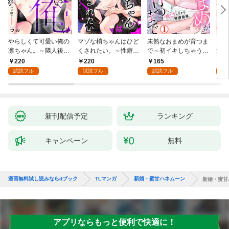
やらしくて可愛い俺の
マゾな梢ちゃんはひど
未熟なおまめが育つま
お見
凛ちゃん。～隣人後輩
くされたい。～性癖マ
で～初イキしちゃう敏
筋肉
くんのイキすぎた執着
ッチした後輩と欲望の
感指導～1
絶寸
220
220
165
1
にハメ堕とされる～(1)
ままにセックスしたら
1【
試読フル
試読フル
試読フル
試
～(1)
付き
新刊配信予定
ランキング
キャンペーン
無料
漫画無料試し読みならdブック
TLマンガ
新婚・蜜甘ハネムーン
新婚・蜜甘
アプリならもっと便利で快適に！