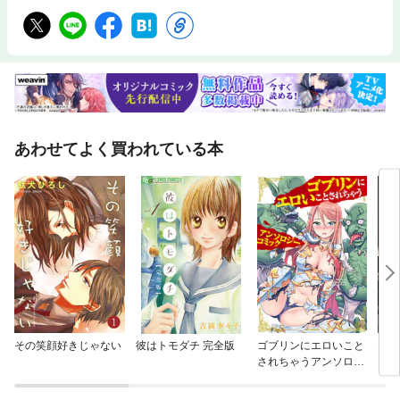
あわせてよく買われている本
その笑顔好きじゃない
彼はトモダチ 完全版
ゴブリンにエロいこと
RI
されちゃうアンソロジ
～
ーコミック