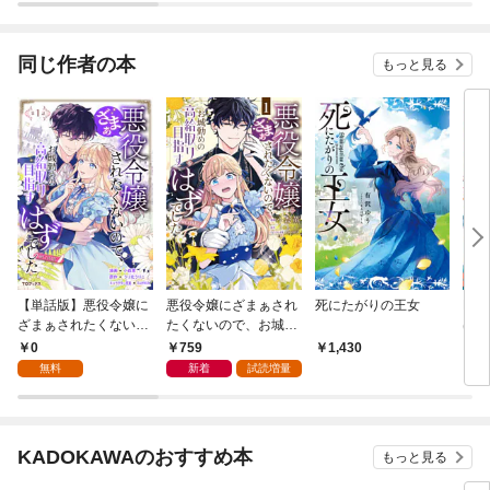
カンドライフを楽しみ
ます！～
同じ作者の本
もっと見る
【単話版】悪役令嬢に
悪役令嬢にざまぁされ
死にたがりの王女
Ber
ざまぁされたくないの
たくないので、お城勤
ばわ
で、お城勤めの高給取
めの高給取りを目指す
国で
0
759
1,430
1
りを目指すはずでした
はずでした@COMIC
でど
無料
新着
試読増量
@COMIC 第1話
第1巻
～追
精霊
KADOKAWAのおすすめ本
もっと見る