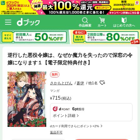
作品検索
カート
はじめての方へ
逆行した悪役令嬢は、なぜか魔力を失ったので深窓の令
嬢になります１【電子限定特典付き】
無料
さかもとびん
蒼伊
他1名
マンガ
715
(税込)
6
pt
獲得
ポイント詳細
dカード利用でさらにポイント+2%
返品不可