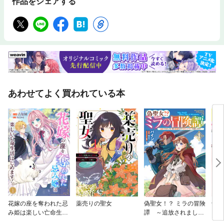
作品をシェアする
あわせてよく買われている本
花嫁の座を奪われた忌
薬売りの聖女
偽聖女！？ ミラの冒険
十九
み姫は楽しい亡命生活
譚 ～追放されました
くる
はじめます！
が、実は最強なのでセ