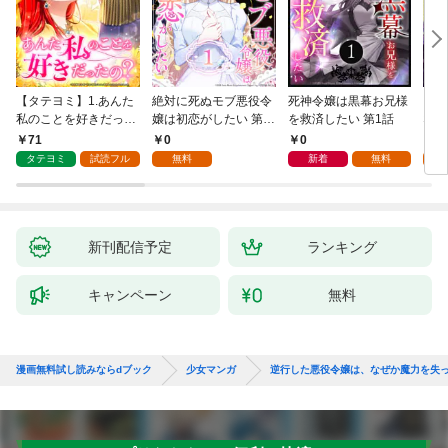
【タテヨミ】1.あんた
絶対に死ぬモブ悪役令
死神令嬢は黒幕お兄様
レベ
私のことを好きだった
嬢は初恋がしたい 第1
を救済したい 第1話
なり
の？
話
71
0
0
0
タテヨミ
試読フル
無料
新着
無料
新刊配信予定
ランキング
キャンペーン
無料
漫画無料試し読みならdブック
少女マンガ
逆行した悪役令嬢は、なぜか魔力を失