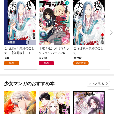
これは我々夫婦のこと
【電子版】月刊コミッ
これは我々夫婦のこと
チェ
で、【分冊版】 1
クフラッパー 2026年9
で、一
冊版
月号
0
730
792
0
無料
新着
試読増量
少女マンガのおすすめ本
もっと見る