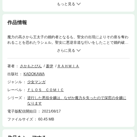
もっと見る
作品情報
魔力の高さから王太子の婚約者となるも、聖女の出現によりその座を奪わ
れることを恐れたラシェル。聖女に悪逆非道な行いをしたことで婚約破棄
されて修道院送りとなり、修道院へ向かう道中で賊に襲われて殺されてし
まう。死んだと思ったラシェルが目覚めると、なぜか3年前に戻っていた
が ほとんどの魔力を失い、ベッドから起き上がれないほどの病弱な体にな
ってしまった。今度は周りの人も自分も幸せな未来をつかむため、これ幸
著者
さかもとびん
蒼伊
ＲＡＨＷＩＡ
いと今度はこちらから王太子との婚約を破棄しようとするが、なぜか王太
出版社
KADOKAWA
子が婚約破棄を拒否してきて!?しかも魔力を失ったと思っていたのに、世
界初の闇の精霊が私のもとへ!?悪役令嬢が精霊と共に未来を変える異世界
ジャンル
少女マンガ
ハッピーファンタジー！電子限定描き下ろし特典付き！
レーベル
ＦＬＯＳ ＣＯＭＩＣ
シリーズ
逆行した悪役令嬢は、なぜか魔力を失ったので深窓の令嬢に
なります
電子版配信開始日
2021/08/17
ファイルサイズ
60.45 MB