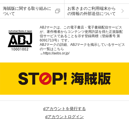
海賊版に関する取り組みに
お客さまのご利用端末から
ついて
の情報の外部送信について
ABJマークは、この電子書店・電子書籍配信サービス
が、著作権者からコンテンツ使用許諾を得た正規版配
信サービスであることを示す登録商標（登録番号 第
6091713号）です。
ABJマークの詳細、ABJマークを掲示しているサービス
の一覧はこちら
→
https://aebs.or.jp/
dアカウントを発行する
dアカウントログイン