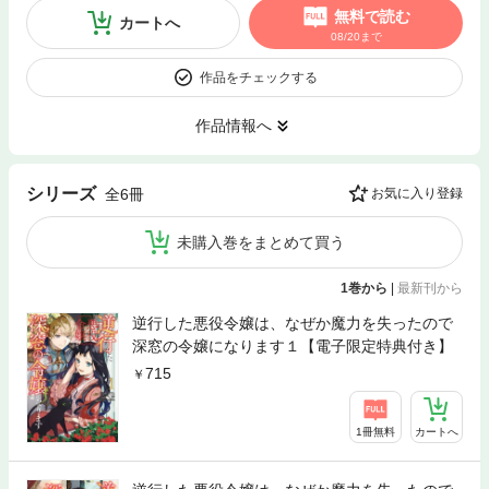
無料で読む
カートへ
08/20まで
作品をチェックする
作品情報へ
シリーズ
全6冊
お気に入り登録
未購入巻をまとめて買う
1巻から
|
最新刊から
逆行した悪役令嬢は、なぜか魔力を失ったので
深窓の令嬢になります１【電子限定特典付き】
715
1冊無料
カートへ