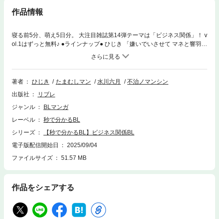
作品情報
寝る前5分、萌え5日分。 大注目雑誌第14弾テーマは「ビジネス関係」！ v
ol.1はずっと無料♪ ●ラインナップ● ひじき 「嫌いでいさせて マネと響羽」
第1話 … 嫌いでいさせてスピンオフ、マネと響羽の物語始動！ たまむしマ
ン 「龍河くんは受け止めきれない」 第1話 … 愛が重すぎるイケメンとひ
ょんなことから疑似恋人に!? 水川六月 「過ちは愛でつぐなって」 第1話
… ただの飲み会だったはずなのに。寡黙な親友と思いがけず一夜の関係
著者
ひじき
たまむしマン
水川六月
不治ノマンシン
に…!? 不治ノマンシン 「ヒトリジメクライシス」 第1話 … 幼なじみが突
出版社
リブレ
然あか抜けて大モテに…！ 危機感を募らせるるきは？
ジャンル
BLマンガ
レーベル
秒で分かるBL
シリーズ
【秒で分かるBL】ビジネス関係BL
電子版配信開始日
2025/09/04
ファイルサイズ
51.57 MB
作品をシェアする