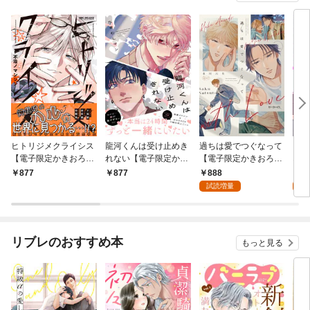
ヒトリジメクライシス
龍河くんは受け止めき
過ちは愛でつぐなって
【秒
【電子限定かきおろし
れない【電子限定かき
【電子限定かきおろし
ネス関
付】
おろし付】
付】
888
0
877
877
試読増量
リブレのおすすめ本
もっと見る