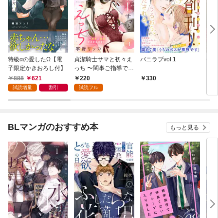
特級αの愛したΩ【電
貞潔騎士サマと初々え
バニラブvol.1
偽者
子限定かきおろし付】
っち 〜閨事ご指導でき
どで
かねます！〜（1）
888
621
220
330
1
試読増量
割引
試読フル
BLマンガのおすすめ本
もっと見る