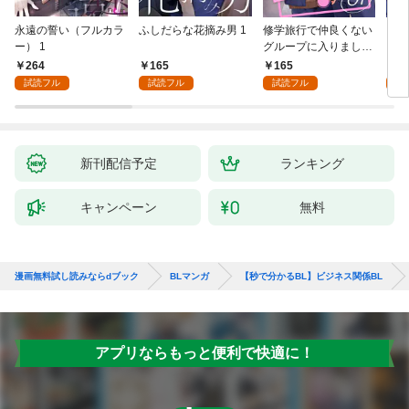
永遠の誓い（フルカラ
ふしだらな花摘み男 1
修学旅行で仲良くない
アル
ー） 1
グループに入りました
にな
【単話版】1巻
最強
264
165
165
0
が、
試読フル
試読フル
試読フル
ら執
す～
オラ
新刊配信予定
ランキング
キャンペーン
無料
漫画無料試し読みならdブック
BLマンガ
【秒で分かるBL】ビジネス関係BL
アプリならもっと便利で快適に！