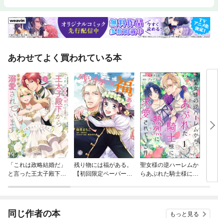
あわせてよく買われている本
「これは政略結婚だ」
残り物には福がある。
聖女様の逆ハーレムか
トナ
と言った王太子殿下か
【初回限定ペーパー
らあぶれた騎士様に熱
ぞ 
らなぜか溺愛されてい
付】【電子限定特典
烈に求愛されている件
ます
付】
（分冊版）
同じ作者の本
もっと見る