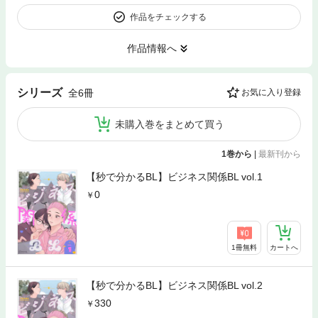
作品をチェックする
作品情報へ
シリーズ
全6冊
お気に入り登録
未購入巻をまとめて買う
1巻から
|
最新刊から
【秒で分かるBL】ビジネス関係BL vol.1
0
1冊無料
カートへ
【秒で分かるBL】ビジネス関係BL vol.2
330