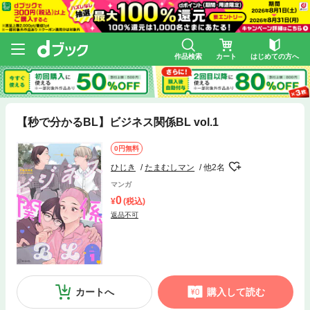
作品検索
カート
はじめての方へ
【秒で分かるBL】ビジネス関係BL vol.1
0円無料
ひじき
たまむしマン
他2名
マンガ
0
(税込)
返品不可
カートへ
購入して読む