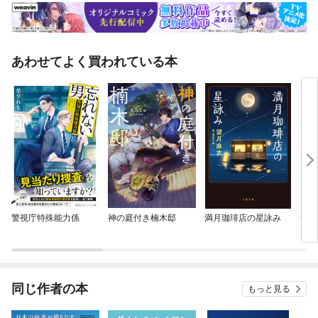
あわせてよく買われている本
警視庁特殊能力係
神の庭付き楠木邸
満月珈琲店の星詠み
サン
同じ作者の本
もっと見る