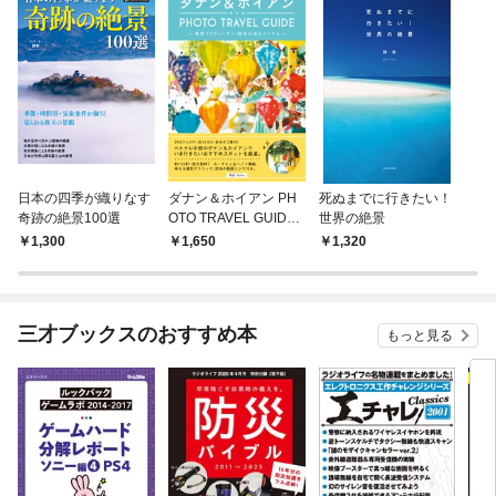
日本の四季が織りなす
ダナン＆ホイアン PH
死ぬまでに行きたい！
奇跡の絶景100選
OTO TRAVEL GUIDE
世界の絶景
～絶景プロデューサ
1,300
1,650
1,320
ー・詩歩が巡るベトナ
ム～
三才ブックスのおすすめ本
もっと見る