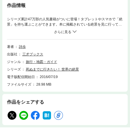
作品情報
シリーズ累計47万部の人気書籍がついに登場！タブレットやスマホで「絶
景」を持ち運ぶことができます。本に掲載されている絶景を見に行って、
見比べてみるといった楽しみ方も可能。本書は56万人が「いいね！」した
Facebookページ「死ぬまでに行きたい！ 世界の絶景」から特に人気のあ
った絶景を厳選した写真集。美しく迫力のある写真で、世界中の楽園・秘
境・奇景を楽しめる一冊。予算やオススメの時期などが分かる旅行ガイド
著者
詩歩
も付いています。56万人が選んだ絶景ランキングも掲載。気になる1位の
出版社
三才ブックス
絶景はどこ？
ジャンル
旅行・地図・ガイド
シリーズ
死ぬまでに行きたい！ 世界の絶景
電子版配信開始日
2016/07/19
ファイルサイズ
28.98 MB
作品をシェアする