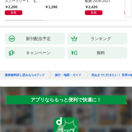
ズニーリゾート もっ
船旅 2026-2027
イ 2
とやさしいガイド
2,200
2,420
2,
1,390
新着
新着
新刊配信予定
ランキング
キャンペーン
無料
漫画無料試し読みならdブック
旅行・地図・ガイド
死ぬまでに行きたい！ 世界の
アプリならもっと便利で快適に！