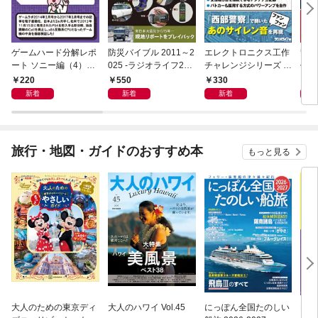
ゲームハード分解レポ
防災バイブル 2011～2
エレクトロニクス工作
警察
ート ソニー編（4）PS
025 -ラジオライフ202
チャレンジシリーズ C
作選 
4 －ゲームラボアーカ
6年４月号特別付録
LASSICS 2001
ジオ
220
550
330
2
イブス－
《電子版》-
ス］
新着
新着
新着
旅行・地図・ガイドのおすすめ本
もっと見る
大人のための東京ディ
大人のハワイ Vol.45
にっぽん全国たのしい
D1