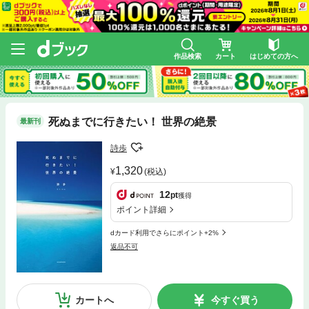
作品検索
カート
はじめての方へ
死ぬまでに行きたい！ 世界の絶景
最新刊
詩歩
1,320
(税込)
12
pt
獲得
ポイント詳細
dカード利用でさらにポイント+2%
返品不可
カートへ
今すぐ買う