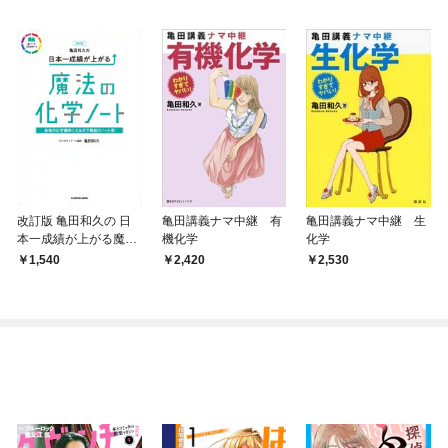
改訂版 亀田和久の 日
亀田講義ナマ中継 有
亀田講義ナマ中継 生
本一成績が上がる魔法
機化学
化学
の化学ノート
1,540
2,420
2,530