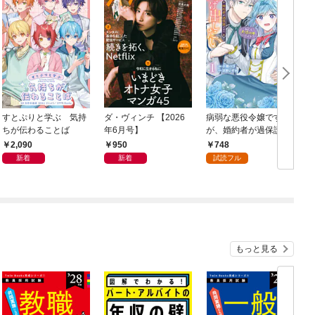
すとぷりと学ぶ 気持
ダ・ヴィンチ 【2026
病弱な悪役令嬢です
ちが伝わることば
年6月号】
が、婚約者が過保護す
ぎて逃げ出したい(私た
2,090
950
748
ち犬猿の仲でしたよ
新着
新着
試読フル
ね！？) 1
もっと見る