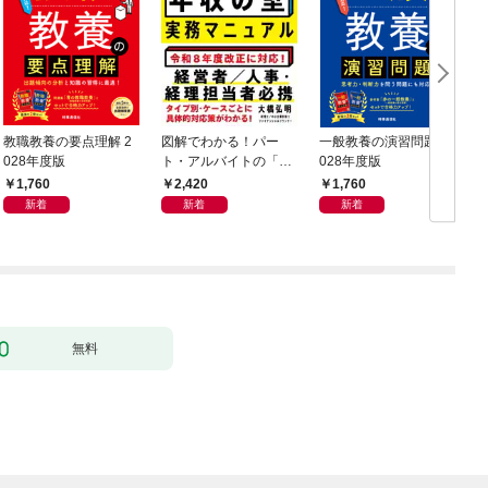
教職教養の要点理解 2
図解でわかる！パー
一般教養の演習問題 2
028年度版
ト・アルバイトの「年
028年度版
0
収の壁」実務マニュア
1,760
2,420
1,760
ル
新着
新着
新着
無料