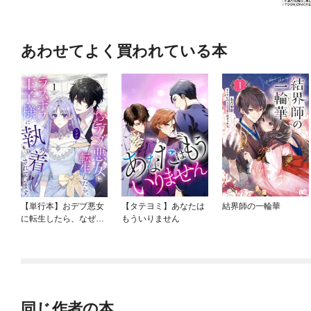
あわせてよく買われている本
【単行本】おデブ悪女
【タテヨミ】あなたは
結界師の一輪華
に転生したら、なぜか
もういりません
ラスボス王子様に執着
されています
同じ作者の本