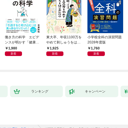
働き方の科学 エビデ
東大卒、年収1100万を
小学校全科の演習問題
ンスが明かす「健康」
やめて刺しゅうをはじ
2028年度版
も「生産性」も手に入
めたワケ 冷めたまま働
1,980
1,925
1,760
れる方法
きつづける前に
新着
新着
新着
ランキング
キャンペーン