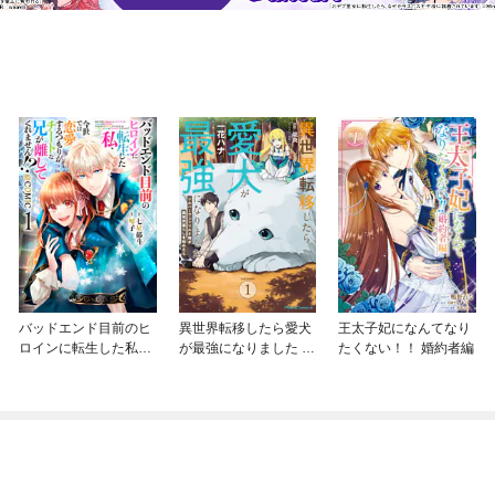
バッドエンド目前のヒ
異世界転移したら愛犬
王太子妃になんてなり
ロインに転生した私、
が最強になりました ～
たくない！！ 婚約者編
今世では恋愛するつも
シルバーフェンリルと
りがチートな兄が離し
俺が異世界暮らしを始
てくれません！？@C
めたら～ THE COMIC
OMIC