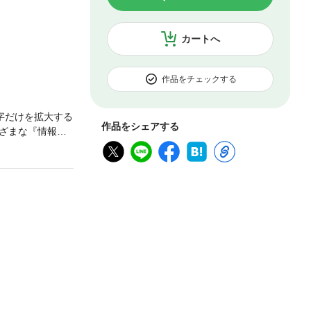
カートへ
作品をチェックする
字だけを拡大する
作品をシェアする
ざまな『情報』
る人」「教科書
。まとめ方の概
マスターしましょ
常に面白い内容
魔法の化学ノー