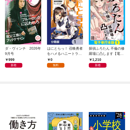
ダ・ヴィンチ 2026年
はにとらっ！ 召喚勇者
探偵ふろたん 不倫の修
9月号
をハメるハニートラッ
羅場に凸します【電子
プ包囲網【分冊版】
単行本版】1
999
0
1,210
1
新着
無料
新着