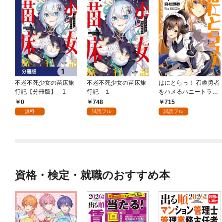
不老不死少女の苗床旅
不老不死少女の苗床旅
はにとらっ！ 召喚勇者
行記【分冊版】 1
行記 １
をハメるハニートラッ
プ包囲網 1
0
748
715
無料
試読フル
試読フル
資格・検定・就職のおすすめ本