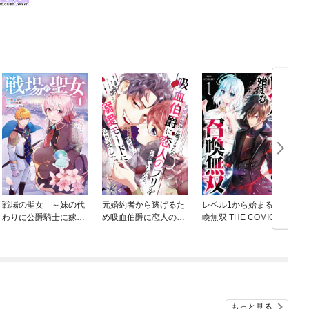
戦場の聖女 ～妹の代
元婚約者から逃げるた
レベル1から始まる召
わりに公爵騎士に嫁ぐ
め吸血伯爵に恋人のフ
喚無双 THE COMIC
ことになりましたが、
リをお願いしたら、な
今は幸せです～
ぜか溺愛モードになり
ました
もっと見る