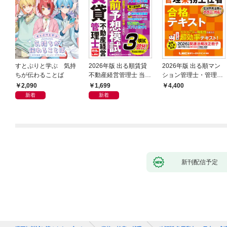
すとぷりと学ぶ 気持
2026年版 出る順賃貸
2026年版 出る順マン
ちが伝わることば
不動産経営管理士 当た
ション管理士・管理業
る！直前予想模試
務主任者 合格テキスト
2,090
1,699
4,400
新着
新着
新刊配信予定