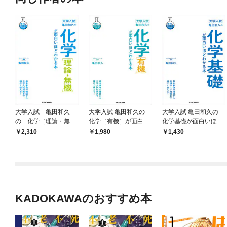
大学入試 亀田和久
大学入試 亀田和久の
大学入試 亀田和久の
の 化学［理論・無
化学［有機］が面白い
化学基礎が面白いほど
機］が面白いほどわか
ほどわかる本
わかる本
2,310
1,980
1,430
る本
KADOKAWAのおすすめ本