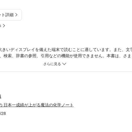
ント詳細
%
大きいディスプレイを備えた端末で読むことに適しています。また、文
、検索、辞書の参照、引用などの機能が使用できません。本書は、さま
いてのテクニックをスッキリまとめていますので、「受験勉強をしてい
「図や表でうまく伝えられない人」にとって大変に参考になる書籍です
ンとこないので、“化学”という学問を通じて、具体的にそのまとめ方を
ているため、本として非常にまとまっており、化学の読み物としても非
2011年に小社から刊行された『カリスマ講師の 日本一成績が上がる
2022年３月)の情報に基づいて加筆・再編集した書籍です。
職
の 日本一成績が上がる魔法の化学ノート
/28