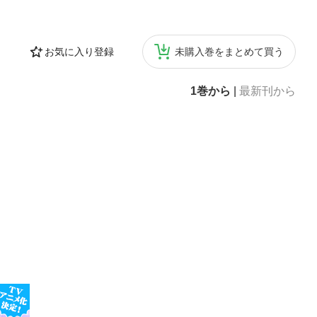
お気に入り登録
未購入巻をまとめて買う
1巻から
|
最新刊から