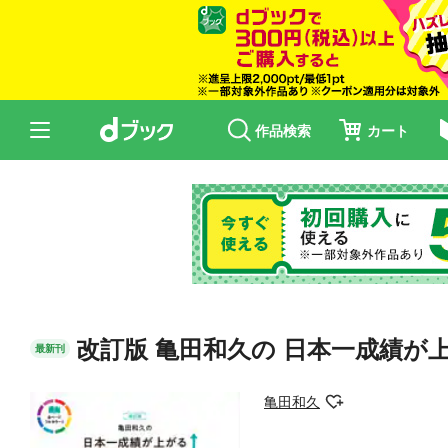
作品検索
カート
改訂版 亀田和久の 日本一成績が
最新刊
亀田和久