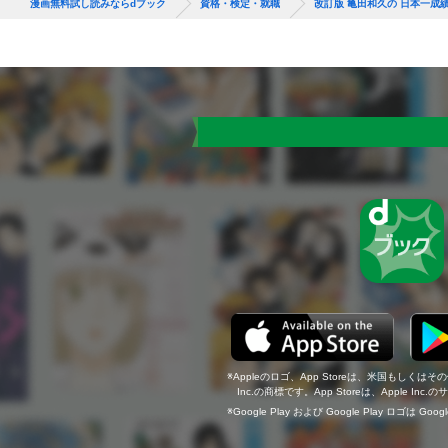
漫画無料試し読みならdブック
資格・検定・就職
改訂版 亀田和久の 日本一成
Appleのロゴ、App Storeは、米国もしくはそ
Inc.の商標です。App Storeは、Apple In
Google Play および Google Play ロゴは Go