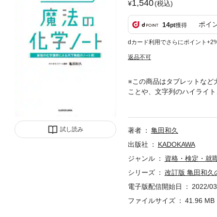
1,540
(税込)
ポイ
14
pt
獲得
dカード利用でさらにポイント+2
返品不可
※この商品はタブレットなど
ことや、文字列のハイライト
をどうまとめるのか？ につ
をうまくまとめられない人」
念だけを語ってもなかなかピ
試し読み
著者
亀田和久
う。秀逸にまとめ術を駆使し
になっています。※本書は、
出版社
KADOKAWA
ト』を底本とし、初版発行時(
ジャンル
資格・検定・就
シリーズ
改訂版 亀田和久
電子版配信開始日
2022/03
ファイルサイズ
41.96 MB