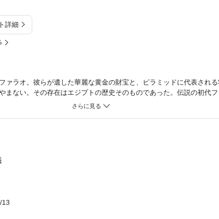
ト詳細
%
ファラオ。彼らが遺した華麗な黄金の財宝と、ピラミッドに代表される
やまない。その存在はエジプトの歴史そのものであった。伝説の初代フ
クフ、平和を築いた女王ハトシェプスト、宗教改革を行ったアクエンア
トアンクアメン、最後の女王クレオパトラなど、歴代ファラオとともに古
！
俗
/13