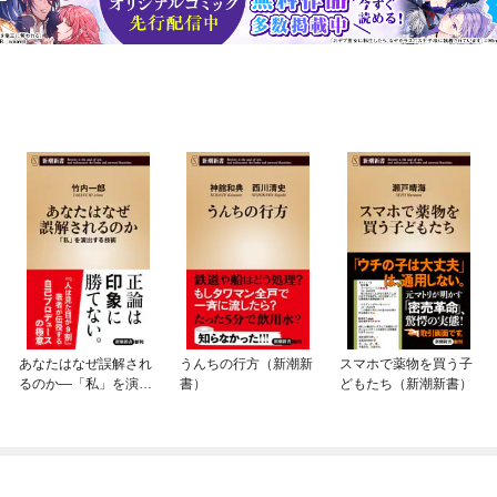
あなたはなぜ誤解され
うんちの行方（新潮新
スマホで薬物を買う子
るのか—「私」を演出
書）
どもたち（新潮新書）
する技術—（新潮新
書）