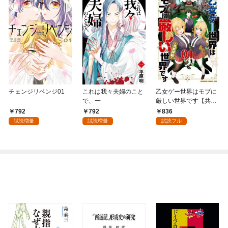
チェンジリベンジ01
これは我々夫婦のこと
乙女ゲー世界はモブに
で、一
厳しい世界です【共和
国編】 ０１
792
792
836
試読増量
試読増量
試読フル