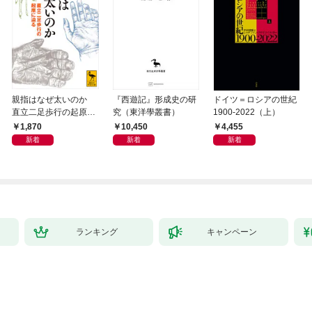
親指はなぜ太いのか
『西遊記』形成史の研
ドイツ＝ロシアの世紀
直立二足歩行の起原に
究（東洋學叢書）
1900-2022（上）
迫る
1,870
10,450
4,455
新着
新着
新着
ランキング
キャンペーン