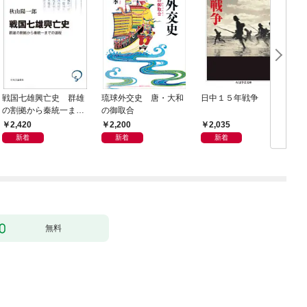
戦国七雄興亡史 群雄
琉球外交史 唐・大和
日中１５年戦争
の割拠から秦統一まで
の御取合
の道程
2,420
2,200
2,035
新着
新着
新着
無料