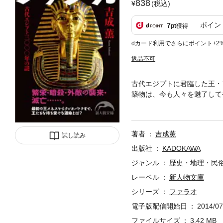
838
(税込)
ポイン
7
pt
獲得
dカード利用でさらにポイント+2
返品不可
古代エジプトに君臨した王・
築物は、今も人々を魅了して
ス、最大のピラミッドに眠る
スクとともに発見されたトゥ
0年の歴史を一冊で読み通す
著者
吉成薫
試し読み
出版社
KADOKAWA
ジャンル
歴史・地理・民
レーベル
新人物文庫
シリーズ
ファラオ
電子版配信開始日
2014/07
ファイルサイズ
3.42 MB