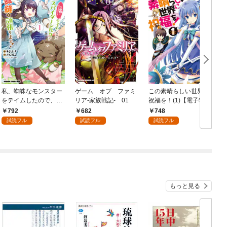
私、蜘蛛なモンスター
ゲーム オブ ファミ
この素晴らしい世界に
をテイムしたので、ス
リア-家族戦記- 01
祝福を！(1)【電子特別
パイダーシルクで裁縫
版】
792
682
748
を頑張ります！ 1
試読フル
試読フル
試読フル
もっと見る