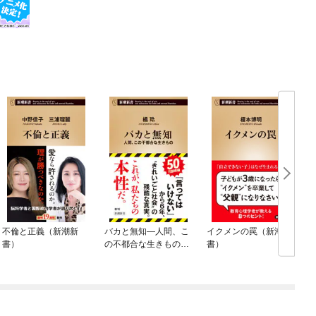
不倫と正義（新潮新
バカと無知—人間、こ
イクメンの罠（新潮新
書）
の不都合な生きもの—
書）
（新潮新書）