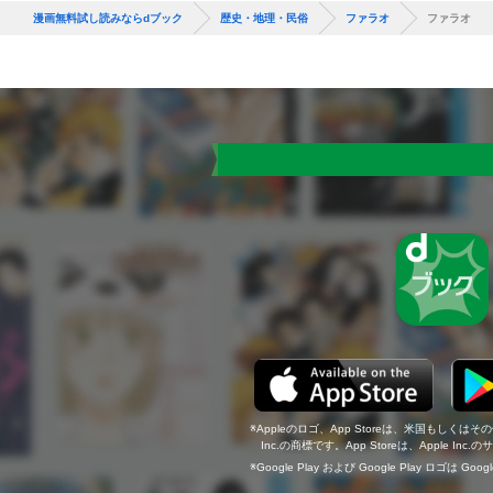
漫画無料試し読みならdブック
歴史・地理・民俗
ファラオ
ファラオ
Appleのロゴ、App Storeは、米国もしくはそ
Inc.の商標です。App Storeは、Apple In
Google Play および Google Play ロゴは Go