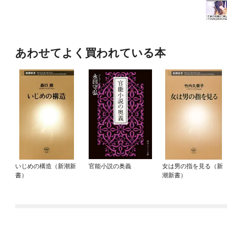
あわせてよく買われている本
いじめの構造（新潮新
官能小説の奥義
女は男の指を見る（新
書）
潮新書）