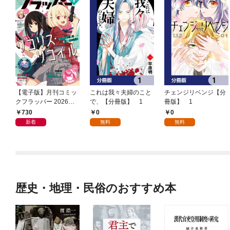
【電子版】月刊コミッ
これは我々夫婦のこと
チェンジリベンジ【分
クフラッパー 2026年9
で、【分冊版】 1
冊版】 1
月号
730
0
0
新着
無料
無料
歴史・地理・民俗のおすすめ本