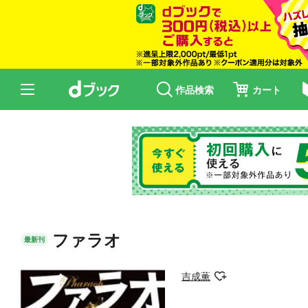
作品検索
カート
ファラオ
最新刊
吉成薫