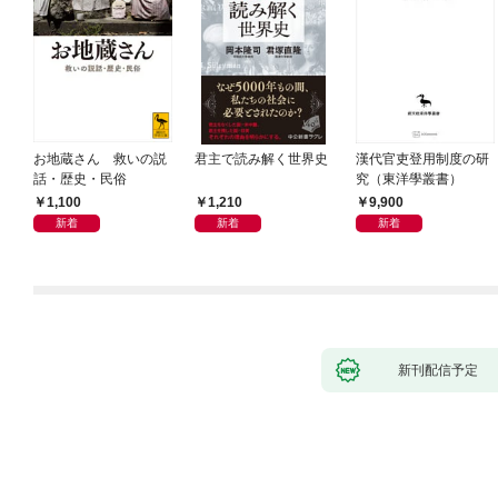
お地蔵さん 救いの説
君主で読み解く世界史
漢代官吏登用制度の研
話・歴史・民俗
究（東洋學叢書）
1,100
1,210
9,900
新着
新着
新着
新刊配信予定