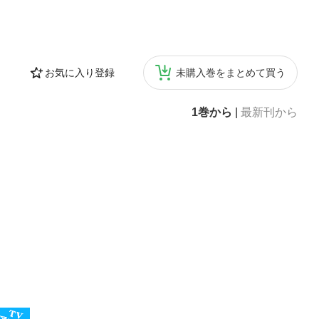
お気に入り登録
未購入巻をまとめて買う
1巻から
|
最新刊から