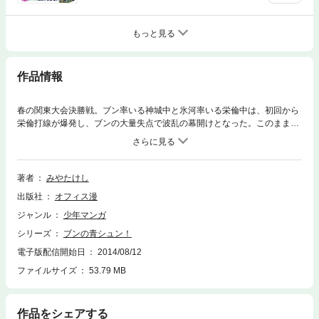
もっと見る
作品情報
春の関東大会決勝戦。ブン率いる神城中と氷河率いる栄倫中は、初回から
栄倫打線が爆発し、ブンの大量失点で波乱の幕開けとなった。このままで
はイカンと、ブンは禁断のリストバンドを外して応戦し、栄倫打線を圧
倒。そんなブンを援護して神城打線も食らいつき、同点に追いつく白熱の
試合展開。死闘の末、試合を制したのは……！？ 激闘の関東大会が終わ
り、いつもの学校生活に戻ったブンに恋の災難発生！ なぜか別のクラス
著者
みやたけし
のスケ番・須芽葉都のハートをつかんでしまったブンは、都の猛烈なアタ
出版社
オフィス漫
ックにタジタジの毎日。そんな様子をずっと見ていたひろ子…。ブンとひ
ろ子の仲がギクシャクしてきた頃、ひろ子の前に１人の男の子が急接近。
ジャンル
少年マンガ
ひろ子もまんざらでもない様子で！？ そんな中、野球選手としての一大
シリーズ
ブンの青シュン！
決心を固めたブンが選んだ進むべき道とは！？ ブンの野球にかける青春
と成長を描いた熱血野球コミック、ついに感動の最終章（全６巻）！
電子版配信開始日
2014/08/12
ファイルサイズ
53.79 MB
作品をシェアする