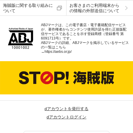
海賊版に関する取り組みに
お客さまのご利用端末から
ついて
の情報の外部送信について
ABJマークは、この電子書店・電子書籍配信サービス
が、著作権者からコンテンツ使用許諾を得た正規版配
信サービスであることを示す登録商標（登録番号 第
6091713号）です。
ABJマークの詳細、ABJマークを掲示しているサービス
の一覧はこちら
→
https://aebs.or.jp/
dアカウントを発行する
dアカウントログイン