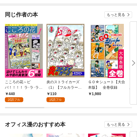
同じ作者の本
もっと見る
こころの花～ビ
炎のストライカーズ
ＧＯ☆シュート【大合
ＧＯ
バ！！！！ ラ･ラ･ラ･
（1）【フルカラー：
本版】 全巻収録
版》
わしらのビューティホ
第1話／第2話】
440
110
1,980
9
ーライフ～（1）
試読フル
試読フル
オフィス漫のおすすめ本
もっと見る