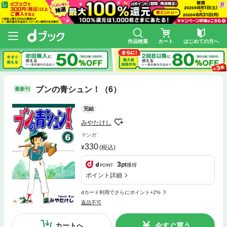
作品検索
カート
はじめての方へ
ブンの青シュン！（6）
最新刊
完結
みやたけし
マンガ
330
(税込)
3
pt
獲得
ポイント詳細
dカード利用でさらにポイント+2%
返品不可
カートへ
今すぐ買う