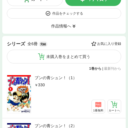
作品をチェックする
作品情報へ
全6冊
シリーズ
お気に入り登録
完結
未購入巻をまとめて買う
1巻から
|
最新刊から
ブンの青シュン！（1）
330
1冊無料
カートへ
ブンの青シュン！（2）