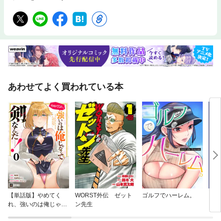
あわせてよく買われている本
【単話版】やめてく
WORST外伝 ゼット
ゴルフでハーレム。
ニセ
れ、強いのは俺じゃな
ン先生
【分
くて剣なんだ……！