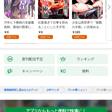
万年ヒラ教師の支援魔
社畜過ぎて仕事を辞め
少女は異世界で『殺戮
魔王
術師、最強の賢者にな
ることにした天才宮廷
の才能』に目覚める
者パ
る～不人気の支援魔術
魔術師～辺境の地でス
(話売り) #1
やっ
0
0
165
2
師は給料泥棒だと魔術
ローライフを夢見る
試読フル
試読フル
試読フル
大学をクビになった
が、不届き者を倒して
が、出世した元教え子
いたら『最果ての魔
たちのおかげで何も困
女』と呼ばれるように
らない件～ 第1話
なる～ 第1話
新刊配信予定
ランキング
キャンペーン
無料
漫画無料試し読みならdブック
少年マンガ
ブンの青シュン！
ブンの青シュ
アプリならもっと便利で快適に！