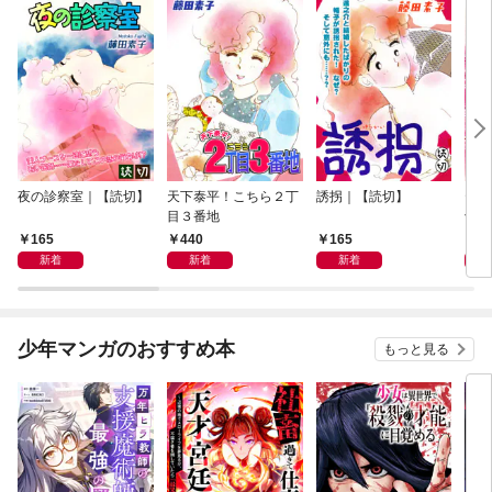
夜の診察室｜【読切】
天下泰平！こちら２丁
誘拐｜【読切】
テレ
目３番地
切】
165
440
165
1
新着
新着
新着
少年マンガのおすすめ本
もっと見る