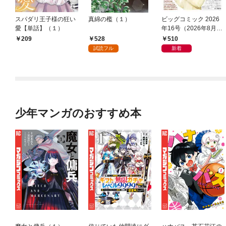
スパダリ王子様の狂い
真綿の檻（１）
ビッグコミック 2026
愛【単話】（１）
年16号（2026年8月7
日発売）
528
510
209
試読フル
新着
少年マンガのおすすめ本