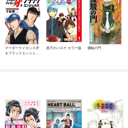
マーダーライセンス牙
黒子のバスケ カラー版
優駿の門
＆ブラックエンジェル
ズ