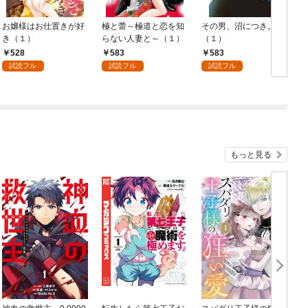
お嬢様はお仕置きが好
極と蕾～極道と恋を知
その男、沼につき。
き（１）
らない人妻と～（１）
（１）
528
583
583
試読フル
試読フル
試読フル
もっと見る