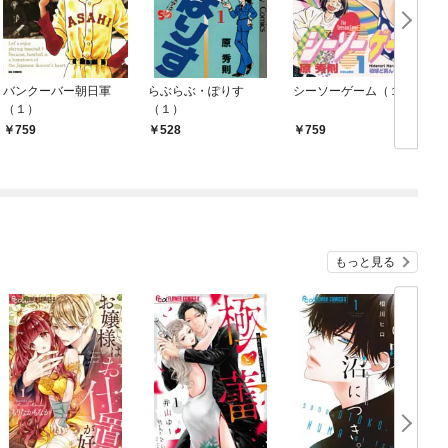
バンクーバー朝日軍
らぶらぶ・ぽりす
シーソーゲーム（１）
（１）
（１）
759
528
759
もっと見る