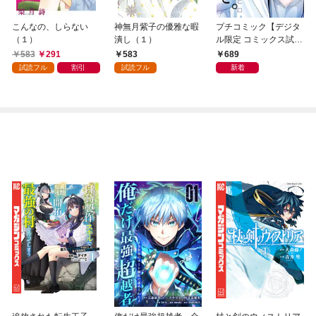
こんなの、しらない
神無月紫子の優雅な暇
プチコミック【デジタ
（１）
潰し（１）
ル限定 コミックス試し
読み特典付き】 2026
583
291
583
689
年9月号（2026年8月7
試読フル
割引
試読フル
新着
日発売）