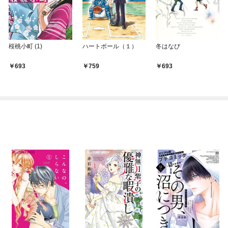
桜桃小町 (1)
ハートボール（１）
冬はなび
693
759
693