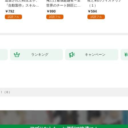
追放された転生王子、
俺だけ最強超越者～全
杖と剣のウィストリア
『自動製作』スキルで
世界のチート師匠に認
（１）
領地を爆速で開拓し最
められた～【単行本】
792
990
594
強の村を作ってしまう
（１）
試読フル
試読フル
試読フル
～最強クラフトスキル
で始める、楽々領地開
拓スローライフ～
（１）
ランキング
キャンペーン
！（６）