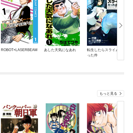
ROBOT×LASERBEAM
あした天気になあれ
転生したらスライムだ
B
った件
もっと見る