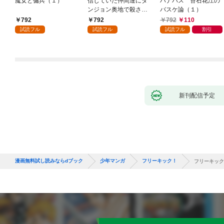
魔女と傭兵（１）
信じていた仲間達にダ
ハナバス 苔石花江の
ンジョン奥地で殺され
バスケ論（１）
かけたがギフト『無限
792
792
792
110
ガチャ』でレベル９９
試読フル
試読フル
試読フル
割引
９９の仲間達を手に入
れて元パーティーメン
バーと世界に復讐＆
『ざまぁ！』します！
（１）
新刊配信予定
漫画無料試し読みならdブック
少年マンガ
フリーキック！
フリーキック