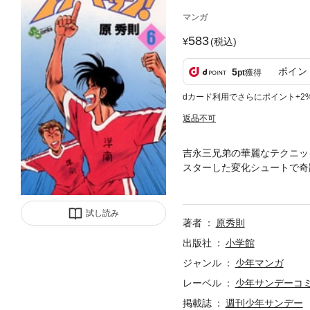
マンガ
583
(税込)
ポイン
5
pt
獲得
dカード利用でさらにポイント+2
返品不可
吉永三兄弟の華麗なテクニッ
スターした変化シュートで奇
たが…！？
試し読み
著者
原秀則
出版社
小学館
ジャンル
少年マンガ
レーベル
少年サンデーコ
掲載誌
週刊少年サンデー