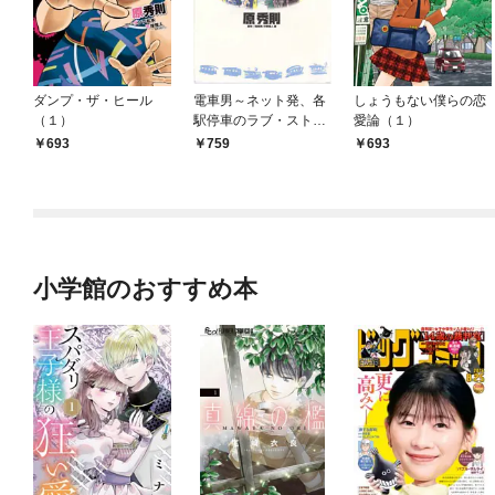
ダンプ・ザ・ヒール
電車男～ネット発、各
しょうもない僕らの恋
（１）
駅停車のラブ・ストー
愛論（１）
リー～（１）
693
759
693
小学館のおすすめ本