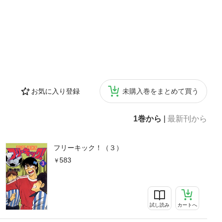
お気に入り登録
未購入巻をまとめて買う
1巻から
|
最新刊から
フリーキック！（３）
583
試し読み
カートへ