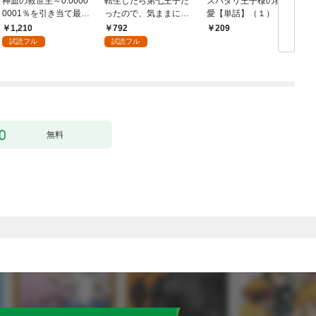
神血の救世主～0.0000
転生したら第七王子だ
スパダリ王子様の狂い
0001％を引き当て最強
ったので、気ままに魔
愛【単話】（１）
へ～【電子書籍特典
術を極めます（１）
1,210
792
209
付】（１）
試読フル
試読フル
無料