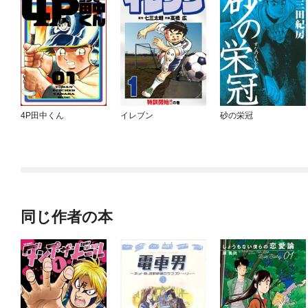
4P田中くん
イレブン
砂の栄冠
同じ作者の本