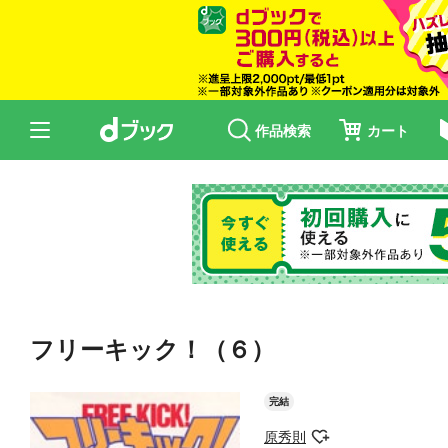
作品検索
カート
フリーキック！（６）
完結
原秀則