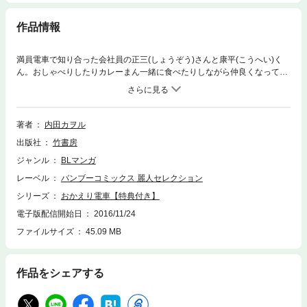
作品情報
満員電車で知り合った会社員の正三(しょうぞう)さんと康平(こうへい)く
ん。おしゃべりしたりカレーまん一緒に食べたりしながら仲良くなってい
ったけど、突然、康平くんから告白されちゃった! ビックリした正三さん
は、とまどいつつも「恋人ごっこ」を始めることに。でも、仔猫のように
可愛いと思っていたのに、いつの間にやら別の気持ちが湧いてきて…!?お
っきい人とちっちゃい人の、ほのぼのプラットニック・ラブ作品集▼収録
著者
内田カヲル
作品・おかえり電車1～6・ちょっきんちょっきんちょっきんな1～2・アテ
出版社
竹書房
ンションプリーツ・誰にも遠慮はいりません・つなげてみました★単行本
カバー下イラスト収録★【描き下ろしの特約店限定ペーパーが収録されて
ジャンル
BLマンガ
います。】
レーベル
バンブーコミックス 麗人セレクション
シリーズ
おかえり電車【特典付き】
電子版配信開始日
2016/11/24
ファイルサイズ
45.09 MB
作品をシェアする