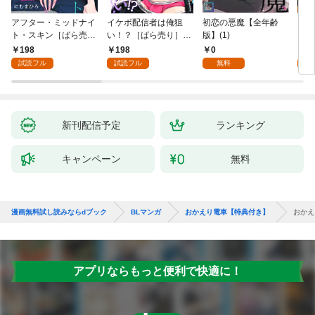
アフター・ミッドナイ
イケボ配信者は俺狙
初恋の悪魔【全年齢
ライ
ト・スキン［ばら売
い！？［ばら売り］
版】(1)
【全
り］ 第1話
第1話
198
198
0
0
試読フル
試読フル
無料
新刊配信予定
ランキング
キャンペーン
無料
漫画無料試し読みならdブック
BLマンガ
おかえり電車【特典付き】
おかえ
アプリならもっと便利で快適に！