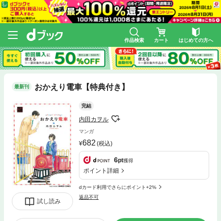
作品検索
カート
はじめての方へ
おかえり電車【特典付き】
最新刊
完結
内田カヲル
マンガ
682
(税込)
6
pt
獲得
ポイント詳細
dカード利用でさらにポイント+2%
返品不可
試し読み