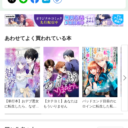
あわせてよく買われている本
【単行本】おデブ悪女
【タテヨミ】あなたは
バッドエンド目前のヒ
【タ
に転生したら、なぜか
もういりません
ロインに転生した私、
リ〜
ラスボス王子様に執着
今世では恋愛するつも
されています
りがチートな兄が離し
てくれません！？@C
OMIC