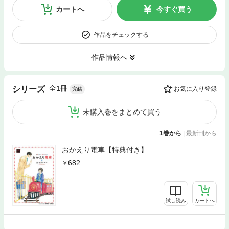
カートへ
今すぐ買う
作品をチェックする
作品情報へ
全1冊
シリーズ
お気に入り登録
完結
未購入巻をまとめて買う
1巻から
|
最新刊から
おかえり電車【特典付き】
682
試し読み
カートへ