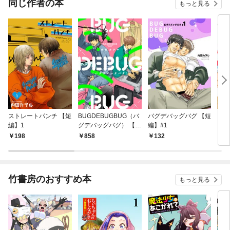
同じ作者の本
もっと見る
ストレートパンチ 【短
BUGDEBUGBUG（バ
バグデバッグバグ 【短
らし
編】1
グデバッグバグ） 【電
編】#1
よね
子限定特典付き】
き】
198
858
132
8
竹書房のおすすめ本
もっと見る