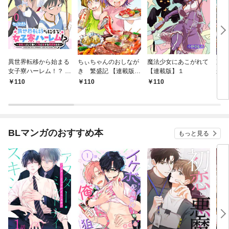
異世界転移から始まる
ちぃちゃんのおしなが
魔法少女にあこがれて
東京
女子寮ハーレム！？ ～
き 繁盛記 【連載版】
【連載版】１
から
管理人として働く人間
１
冒険
110
110
110
1
と恋する魔族娘たち～
ダン
【連載版】０
なっ
【連
BLマンガのおすすめ本
もっと見る