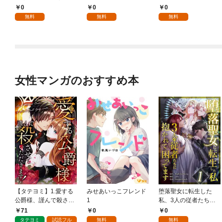
【分冊版】 1話
【分冊版】 1話
0
0
0
無料
無料
無料
女性マンガのおすすめ本
【タテヨミ】1.愛する
みせあいっこフレンド
堕落聖女に転生した
公爵様、謹んで殺させ
1
私、3人の従者たちに
ていただきます！
抱かれて困ってます 第
71
0
0
1話
タテヨミ
試読フル
無料
無料