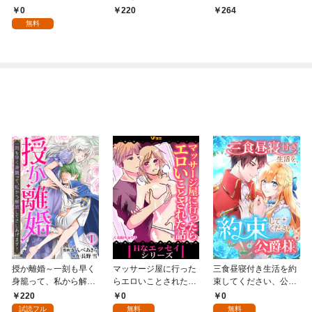
たかに生き抜く 【分冊
0
220
264
版】 1話
無料
授か離婚～一刻も早く
マッサージ屋に行った
三食昼寝付き生活を約
身籠って、私から解放
らエロいことされた話
束してください、公爵
してさしあげます！1
1
様 1話
220
0
0
試読フル
無料
無料