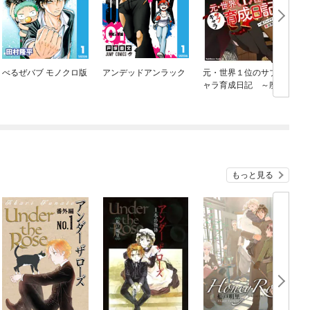
べるぜバブ モノクロ版
アンデッドアンラック
元・世界１位のサブキ
ャラ育成日記 ～廃プ
す
レイヤー、異世界を攻
略中！～
もっと見る