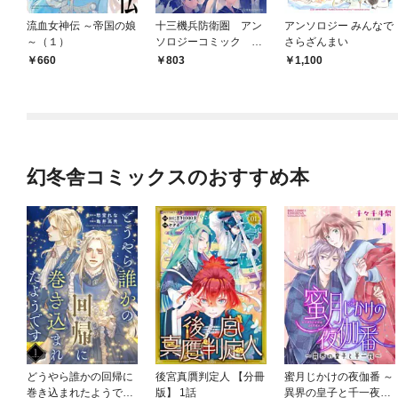
流血女神伝 ～帝国の娘
十三機兵防衛圏 アン
アンソロジー みんなで
～（１）
ソロジーコミック Ｓ
さらざんまい
ＴＡＲ
660
803
1,100
幻冬舎コミックスのおすすめ本
どうやら誰かの回帰に
後宮真贋判定人 【分冊
蜜月じかけの夜伽番 ～
巻き込まれたようです
版】 1話
異界の皇子と千一夜～