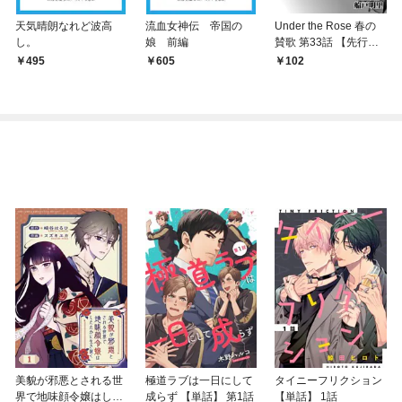
天気晴朗なれど波高
流血女神伝 帝国の
Under the Rose 春の
し。
娘 前編
賛歌 第33話 【先行配
信】
495
605
102
美貌が邪悪とされる世
極道ラブは一日にして
タイニーフリクション
界で地味顔令嬢はした
成らず 【単話】 第1話
【単話】 1話