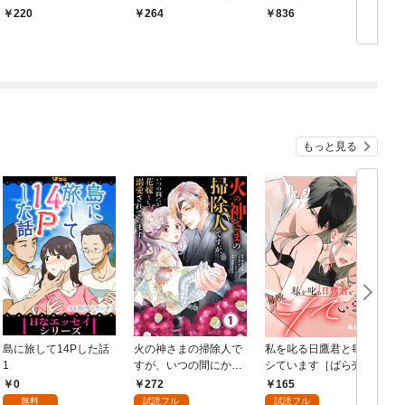
【単話】 1話
ーレム？なにそれおい
220
264
836
しいの？～
もっと見る
島に旅して14Pした話
火の神さまの掃除人で
私を叱る日鷹君と毎晩
1
すが、いつの間にか花
シています［ばら売
嫁として溺愛されてい
り］ 第1話
0
272
165
ます【単話】（１）
無料
試読フル
試読フル