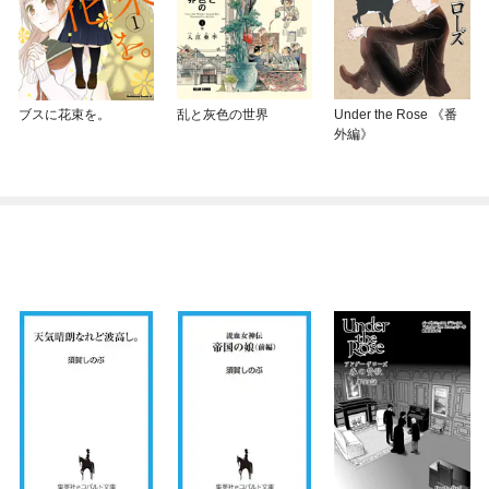
ブスに花束を。
乱と灰色の世界
Under the Rose 《番
外編》