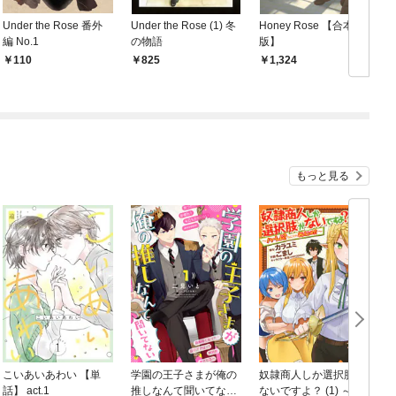
Under the Rose 番外
Under the Rose (1) 冬
Honey Rose 【合本
編 No.1
の物語
版】
110
825
1,324
もっと見る
こいあいあわい 【単
学園の王子さまが俺の
奴隷商人しか選択肢が
話】 act.1
推しなんて聞いてない
ないですよ？ (1) ～ハ
(1