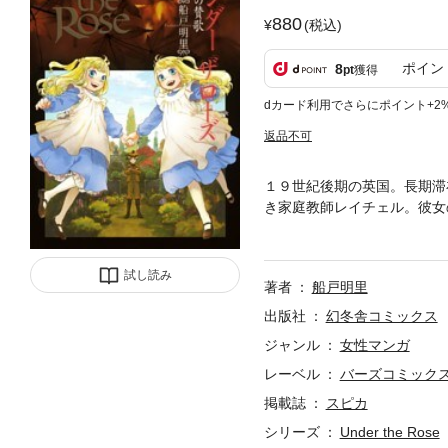
880
(税込)
ポイン
8
pt
獲得
dカード利用でさらにポイント+2
返品不可
１９世紀後期の英国。長期滞
き家庭教師レイチェル。彼女
る。それは、ウィリアムに忍
芽のごとき微笑を浮かべるの
試し読み
著者
船戸明里
出版社
幻冬舎コミックス
ジャンル
女性マンガ
レーベル
バーズコミック
掲載誌
スピカ
シリーズ
Under the Rose