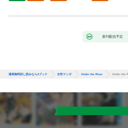
新刊配信予定
漫画無料試し読みならdブック
女性マンガ
Under the Rose
Under the