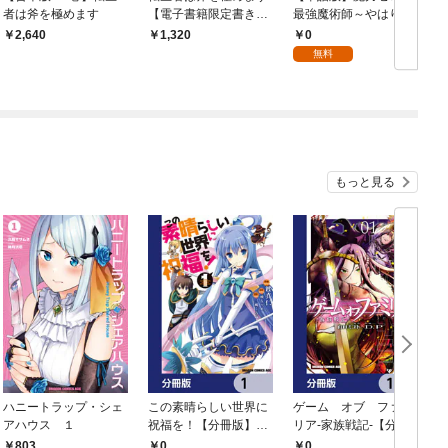
者は斧を極めます
【電子書籍限定書き下
最強魔術師～やはりお
ろしSS付き】
前らの魔術理論は間違
0
2,640
1,320
っているんだが？～@
だ
無料
COMIC 第1話
もっと見る
ハニートラップ・シェ
この素晴らしい世界に
ゲーム オブ ファミ
アハウス １
祝福を！【分冊版】
リア-家族戦記-【分冊
イ
1
版】 1
803
0
0