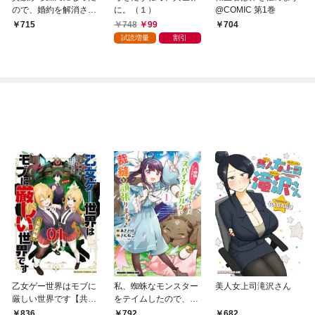
ので、婚約を解消され
に。（１）
@COMIC 第1巻
ました！(1)
748
99
715
704
試読増量
割引
乙女ゲー世界はモブに
私、蜘蛛なモンスター
美人女上司滝沢さん
厳しい世界です【共和
をテイムしたので、ス
国編】 ０１
パイダーシルクで裁縫
836
792
682