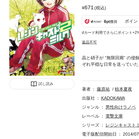
671
(税込)
ポイン
6
pt
獲得
dカード利用でさらにポイント+2
返品不可
晶と硝子が “無限回廊” 
ぞれ平穏な日常を送っていた
は再び晶を非日常へと駆り立て
向へ！ ほのぼの×ダークな
試し読み
著者
藤原祐
椋本夏夜
出版社
KADOKAWA
ジャンル
男性向けラノベ
レーベル
電撃文庫
シリーズ
レジンキャスト
電子版配信開始日
2014/07