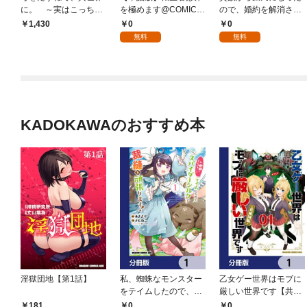
に。 ～実はこっちが
を極めます@COMIC
ので、婚約を解消され
故郷らしいので、再会
第1話
ました！【分冊版】
0
0
1,430
した家族と幸せになり
1
無料
無料
ます～
KADOKAWAのおすすめ本
淫獄団地【第1話】
私、蜘蛛なモンスター
乙女ゲー世界はモブに
をテイムしたので、ス
厳しい世界です【共和
パイダーシルクで裁縫
国編】【分冊版】 1
0
0
181