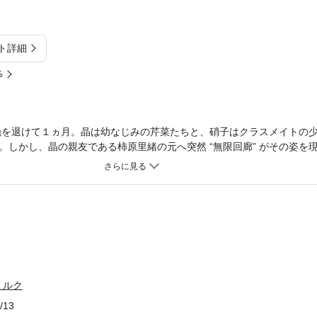
ト詳細
%
の侵蝕を退けて１ヵ月。晶は幼なじみの芹菜たちと、硝子はクラスメイトの
。しかし、晶の親友である柿原里緒の元へ突然 “無限回廊” がその姿を
る。“目覚まし時計” 速見殊子、“アンノウン” 佐伯ネアをも巻き込み
新感覚学園アクションノベル、シリーズ・第２弾！
ミルク
/13