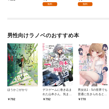
を頑張ります！【分冊
無料
無料
版】 1
男性向けラノベのおすすめ本
ほうかごがかり
デスゲームに巻き込ま
男女比1：5の世界でも
れた山本さん、気まま
普通に生きられると思
にゲームバランスを崩
った？ ～激重感情な
792
792
770
壊させる【電子特別
彼女たちが無自覚男子
版】
に翻弄されたら～