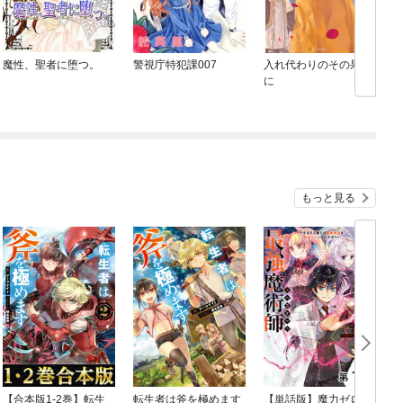
魔性、聖者に堕つ。
警視庁特犯課007
入れ代わりのその果て
に
もっと見る
【合本版1-2巻】転生
転生者は斧を極めます
【単話版】魔力ゼロの