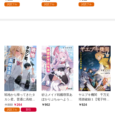
を頑張ります！ 1
試読フル
試読フル
試読フル
戦地から帰ってきたタ
砂上メイド戦艦喫茶あ
ヤエブキ機関 千万丈
カシ君。普通に高校生
ぽかりぷちゅへようこ
塔踏破録１【電子特別
活を送りたい【電子版
そ
版】
880
264
902
924
特典付】１
試読フル
割引