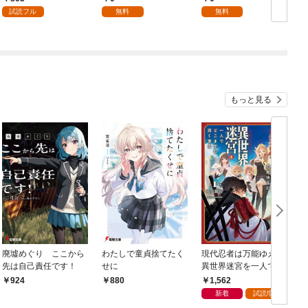
試読フル
無料
無料
もっと見る
廃墟めぐり ここから
わたしで童貞捨てたく
現代忍者は万能ゆえに
先は自己責任です！
せに
異世界迷宮を一人でど
こまでも深く潜る 1
1,562
924
880
新着
試読増量