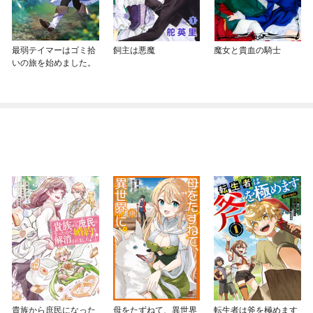
最弱テイマーはゴミ拾
飼主は悪魔
魔女と貴血の騎士
いの旅を始めました。
貴族から庶民になった
母をたずねて、異世界
転生者は斧を極めます