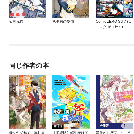
帝国兄弟
執事殿の愛猫
Comic ZERO-SUM (コ
ミック ゼロサム)
同じ作者の本
母をたずねて、異世界
【単話版】転生者は斧
貴族から庶民になった