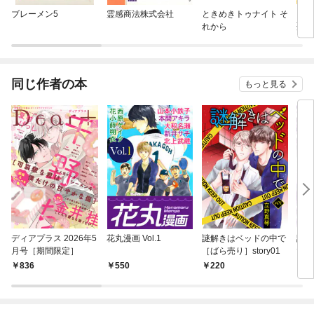
ブレーメン5
霊感商法株式会社
ときめきトゥナイト そ
【タ
れから
聖女
す
同じ作者の本
もっと見る
ディアプラス 2026年5
花丸漫画 Vol.1
謎解きはベッドの中で
謎解
月号［期間限定］
［ばら売り］story01
で 
836
550
220
7