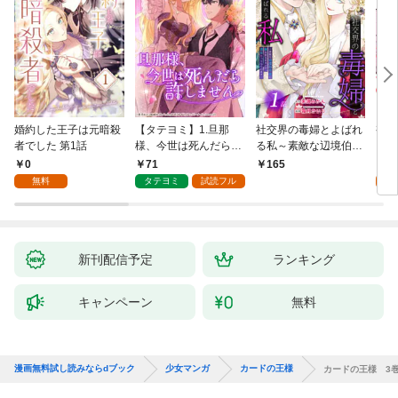
婚約した王子は元暗殺
【タテヨミ】1.旦那
社交界の毒婦とよばれ
視線
者でした 第1話
様、今世は死んだら許
る私～素敵な辺境伯令
る 1
しません
息に腕を折られたの
0
71
1
165
で、責任とってもらい
無料
タテヨミ
試読フル
試
ます～［ばら売り］
第1話
新刊配信予定
ランキング
キャンペーン
無料
漫画無料試し読みならdブック
少女マンガ
カードの王様
カードの王様 3