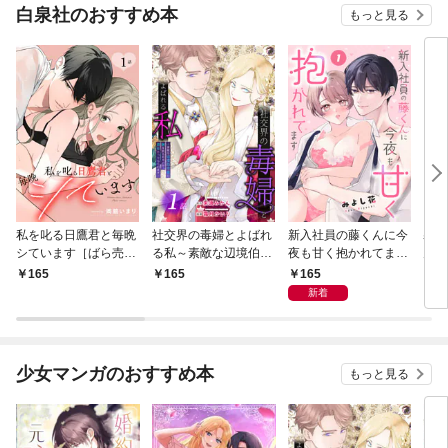
白泉社のおすすめ本
もっと見る
私を叱る日鷹君と毎晩
社交界の毒婦とよばれ
新入社員の藤くんに今
寡黙
シています［ばら売
る私～素敵な辺境伯令
夜も甘く抱かれてます
力ゼ
り］ 第1話
息に腕を折られたの
［ばら売り］ 第1話
る～
165
165
165
1
で、責任とってもらい
の声
新着
ます～［ばら売り］
～［
第1話
01
少女マンガのおすすめ本
もっと見る