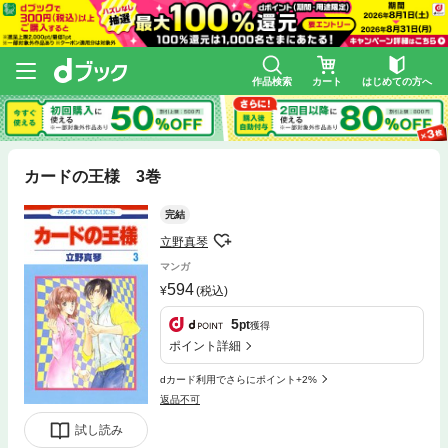
作品検索
カート
はじめての方へ
カードの王様 3巻
完結
立野真琴
マンガ
594
(税込)
5
pt
獲得
ポイント詳細
dカード利用でさらにポイント+2%
返品不可
試し読み