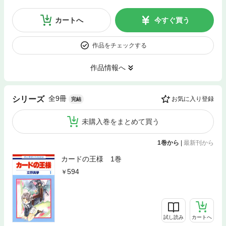
カートへ
今すぐ買う
作品をチェックする
作品情報へ
全9冊
シリーズ
お気に入り登録
完結
未購入巻をまとめて買う
1巻から
|
最新刊から
カードの王様 1巻
594
試し読み
カートへ