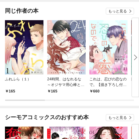
ね！？)
同じ作者の本
もっと見る
ふれふら（１）
24時間、はなれるな
これは、忍びの恋なの
降服
～オジサマ用心棒とふ
で。【描き下ろし付き
しだらな生活～ 1
☆特装版】
165
165
660
4
シーモアコミックスのおすすめ本
もっと見る