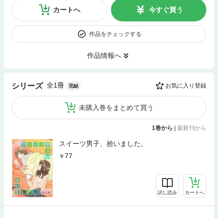
カートへ
今すぐ買う
作品をチェックする
作品情報へ
全1冊
シリーズ
お気に入り登録
完結
未購入巻をまとめて買う
1巻から
|
最新刊から
スイーツ男子、拾いました。
77
試し読み
カートへ