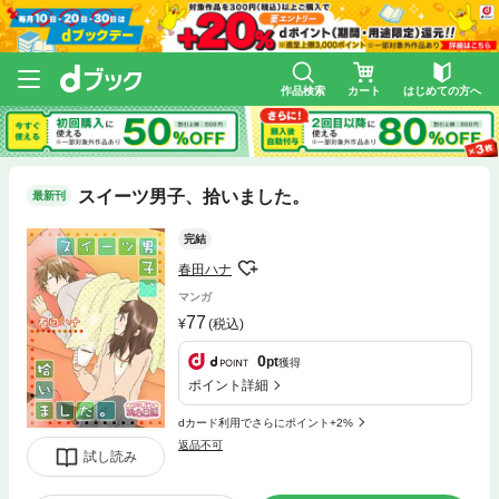
作品検索
カート
はじめての方へ
スイーツ男子、拾いました。
最新刊
完結
春田ハナ
マンガ
77
(税込)
0
pt
獲得
ポイント詳細
dカード利用でさらにポイント+2%
返品不可
試し読み