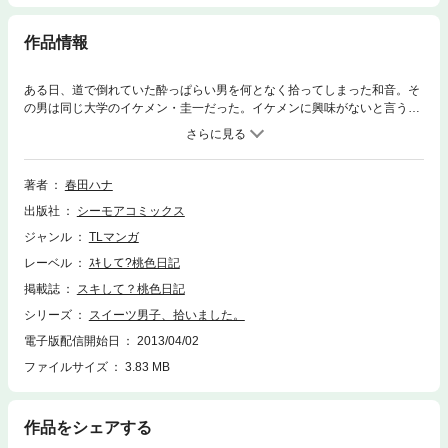
作品情報
ある日、道で倒れていた酔っぱらい男を何となく拾ってしまった和音。そ
の男は同じ大学のイケメン・圭一だった。イケメンに興味がないと言う和
音に、実はイケメンである事が悩みである圭一は“ある提案”をする… コン
プレックスを抱えた2人の恋の行方は…？【桃色日記】
著者
春田ハナ
出版社
シーモアコミックス
ジャンル
TLマンガ
レーベル
ｽｷして?桃色日記
掲載誌
スキして？桃色日記
シリーズ
スイーツ男子、拾いました。
電子版配信開始日
2013/04/02
ファイルサイズ
3.83 MB
作品をシェアする