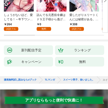
しょうがないほど、愛
詰んでる元悪役令嬢は
愛したがりエリートく
マフ
してる！～年下ワンコ
ドＳ王子様から逃げ出
んには秘密がある。～
愛か
秋くんの一途な溺愛暴
したい 【分冊版】 1
沼系男子の甘くてエッ
264
0
308
0
走中～1
チな恋の罠～(1)
試読フル
無料
試読フル
新刊配信予定
ランキング
キャンペーン
無料
漫画無料試し読みならdブック
TLマンガ
スイーツ男子、拾いました。
スイ
アプリならもっと便利で快適に！