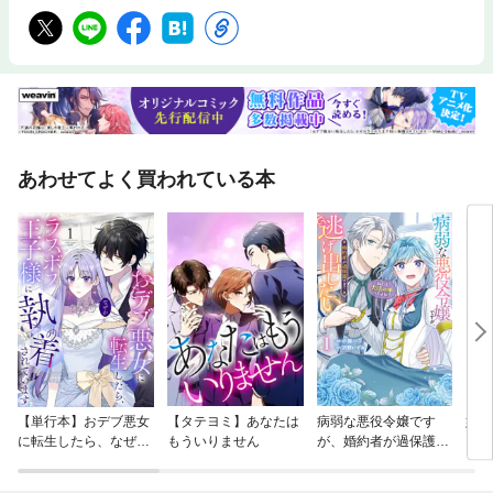
あわせてよく買われている本
【単行本】おデブ悪女
【タテヨミ】あなたは
病弱な悪役令嬢です
妹は
に転生したら、なぜか
もういりません
が、婚約者が過保護す
ラスボス王子様に執着
ぎて逃げ出したい(私
されています
たち犬猿の仲でしたよ