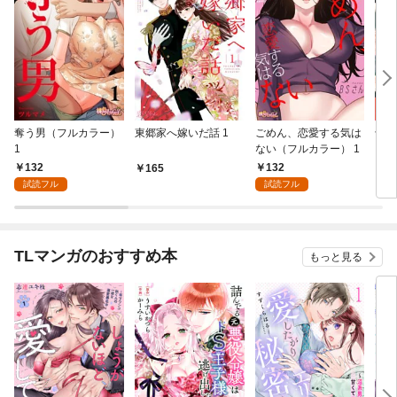
奪う男（フルカラー）
東郷家へ嫁いだ話 1
ごめん、恋愛する気は
十億
1
ない（フルカラー） 1
ちの
132
132
165
1
試読フル
試読フル
TLマンガのおすすめ本
もっと見る