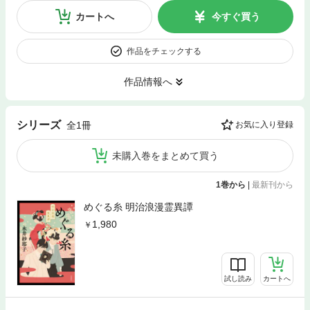
カートへ
今すぐ買う
作品をチェックする
作品情報へ
シリーズ
全1冊
お気に入り登録
未購入巻をまとめて買う
1巻から
|
最新刊から
めぐる糸 明治浪漫霊異譚
1,980
試し読み
カートへ