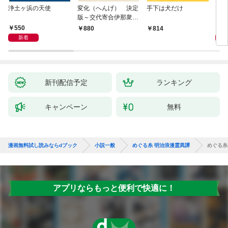
浄土ヶ浜の天使
変化（へんげ） 決定
手下は犬だけ
マリ
版～交代寄合伊那衆異
聞（1）～
550
1,
880
814
新着
新刊配信予定
ランキング
キャンペーン
無料
漫画無料試し読みならdブック
小説一般
めぐる糸 明治浪漫霊異譚
めぐる糸
アプリならもっと便利で快適に！