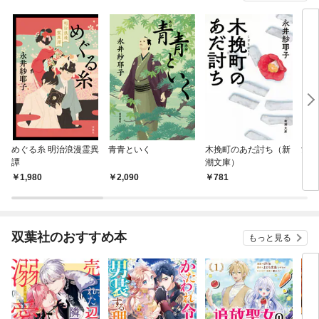
めぐる糸 明治浪漫霊異
青青といく
木挽町のあだ討ち（新
女人
譚
潮文庫）
1,980
2,090
781
8
双葉社のおすすめ本
もっと見る