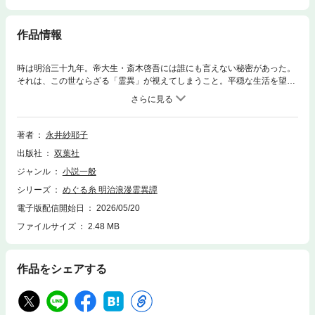
作品情報
時は明治三十九年。帝大生・斎木啓吾には誰にも言えない秘密があった。
それは、この世ならざる「霊異」が視えてしまうこと。平穏な生活を望む
啓吾だったが、心霊研究者を名乗る子爵家の若様・連翹寺正周にその体質
を知られてしまう。正周の「目」として、帝都で起きる不可解な事件に半
ば強引に巻き込まれていく啓吾。現世に未練を残す魂が、彼らに託す「最
期の願い」とは――。霊が視える帝大生と、視えない心霊研究者。人情と
著者
永井紗耶子
謎が交錯する、明治霊異譚。
出版社
双葉社
ジャンル
小説一般
シリーズ
めぐる糸 明治浪漫霊異譚
電子版配信開始日
2026/05/20
ファイルサイズ
2.48 MB
作品をシェアする