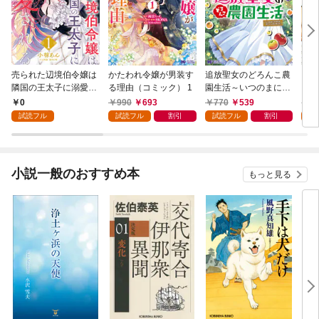
売られた辺境伯令嬢は
かたわれ令嬢が男装す
追放聖女のどろんこ農
ミイ
隣国の王太子に溺愛さ
る理由（コミック） 1
園生活～いつのまにか
れる 1
隣国を救ってしまいま
0
990
693
770
539
7
した～（コミック） 1
試読フル
試読フル
割引
試読フル
割引
試
小説一般のおすすめ本
もっと見る