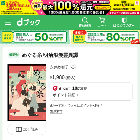
作品検索
カート
はじめての方へ
めぐる糸 明治浪漫霊異譚
最新刊
永井紗耶子
1,980
(税込)
18
pt
獲得
ポイント詳細
dカード利用でさらにポイント+2%
返品不可
試し読み