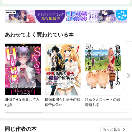
あわせてよく買われている本
SNSでHな募集してみ
最強出涸らし皇子の暗
領民０人スタートの辺
転生
た話
躍帝位争い
境領主様
なり
ライ
きまし
h a l
同じ作者の本
もっと見る