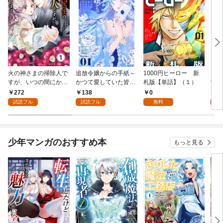
火の神さまの掃除人で
追放令嬢からの手紙～
1000円ヒーロー 新
DIM
すが、いつの間にか花
かつて愛していた皆さ
札版【単話】（１）
9.
嫁として溺愛されてい
まへ 私のことなどお忘
272
138
0
8
ます【単話】（１）
れですか？～【単話】
試読フル
試読フル
無料
（１）
少年マンガのおすすめ本
もっと見る