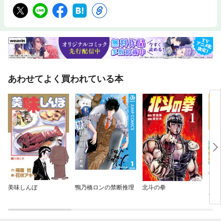
あわせてよく買われている本
美味しんぼ
鴨乃橋ロンの禁断推理
北斗の拳
こち
前派