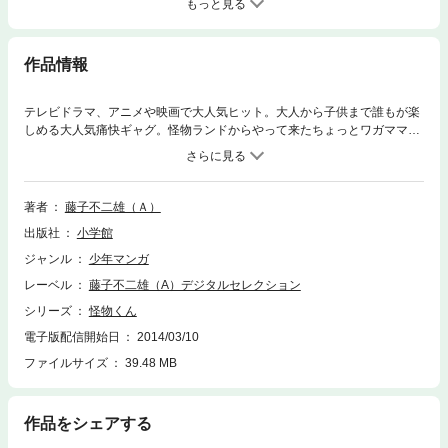
もっと見る
作品情報
テレビドラマ、アニメや映画で大人気ヒット。大人から子供まで誰もが楽
しめる大人気痛快ギャグ。怪物ランドからやって来たちょっとワガママな
王子・怪物太郎。ヒロシ姉弟の住むアパートの住人となり、家来のドラキ
ュラ・オオカミ男、フランケンと共に人間界で大暴れ！待望の第10巻！！
著者
藤子不二雄（Ａ）
出版社
小学館
ジャンル
少年マンガ
レーベル
藤子不二雄（A）デジタルセレクション
シリーズ
怪物くん
電子版配信開始日
2014/03/10
ファイルサイズ
39.48 MB
作品をシェアする