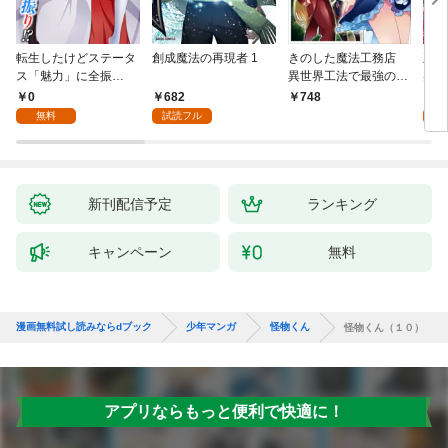
転生したけどステータ
創成魔法の再現者 1
きのした魔法工務店
王位
ス「魅力」に全振
異世界工法で最強の家
兆候
り！？(1)
づくりを（コミック）
入れ
0
682
0
748
１
る。
無料
試読フル
新刊配信予定
ランキング
キャンペーン
無料
漫画無料試し読みならdブック
少年マンガ
怪物くん
怪物くん（１０）
アプリならもっと便利で快適に！