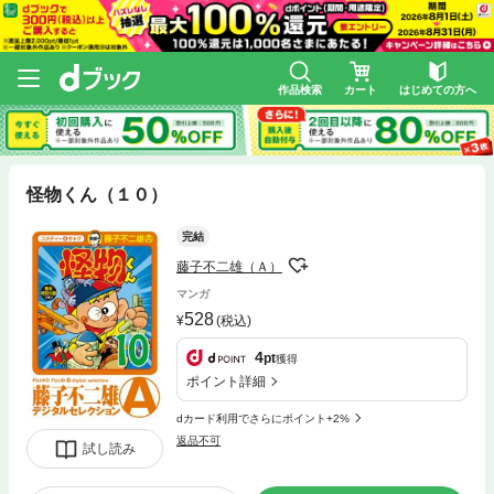
作品検索
カート
はじめての方へ
怪物くん（１０）
完結
藤子不二雄（Ａ）
マンガ
528
(税込)
4
pt
獲得
ポイント詳細
dカード利用でさらにポイント+2%
返品不可
試し読み