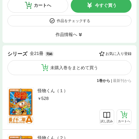
カートへ
今すぐ買う
作品をチェックする
作品情報へ
全21冊
シリーズ
お気に入り登録
完結
未購入巻をまとめて買う
1巻から
|
最新刊から
怪物くん（１）
528
試し読み
カートへ
怪物くん（２）