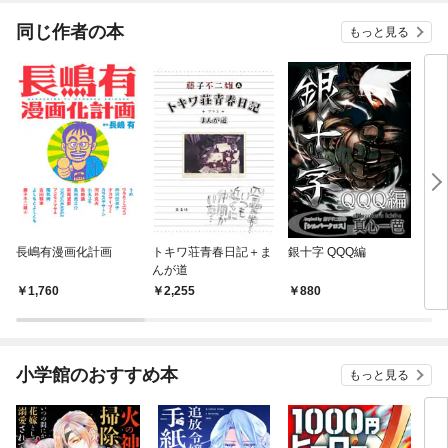
同じ作者の本
もっと見る
長嶋有漫画化計画
トキワ荘青春日記＋ま
銀十字 QQQ編
ウル
んが道
1,760
2,255
880
5
小学館のおすすめ本
もっと見る